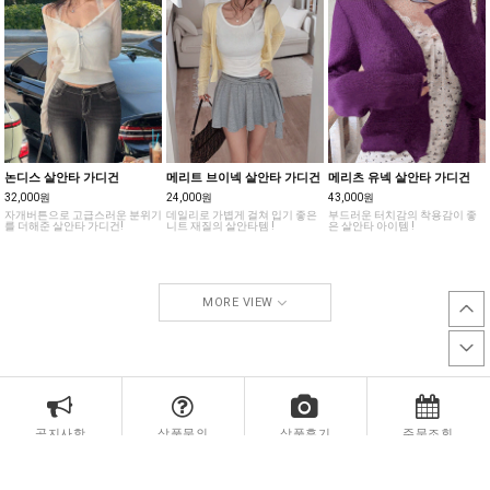
논디스 살안타 가디건
메리트 브이넥 살안타 가디건
메리츠 유넥 살안타 가디건
32,000원
24,000원
43,000원
자개버튼으로 고급스러운 분위기
데일리로 가볍게 걸쳐 입기 좋은
부드러운 터치감의 착용감이 좋
를 더해준 살안타 가디건!
니트 재질의 살안타템 !
은 살안타 아이템 !
MORE VIEW
공지사항
상품문의
상품후기
주문조회