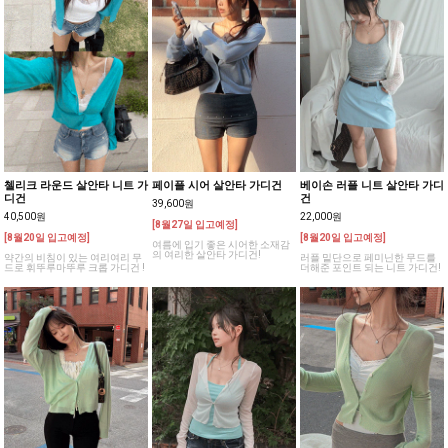
첼리크 라운드 살안타 니트 가
페이플 시어 살안타 가디건
베이손 러플 니트 살안타 가디
디건
건
39,600원
40,500원
22,000원
[8월27일 입고예정]
[8월20일 입고예정]
[8월20일 입고예정]
여름에 입기 좋은 시어한 소재감
의 여리한 살안타 가디건!
약간의 비침이 있는 여리여리 무
러플 밑단으로 페미닌한 무드를
드로 휘뚜루마뚜루 크롭 가디건 !
더해준 포인트 되는 니트 가디건!