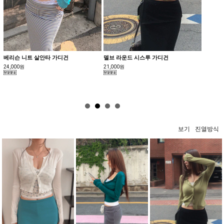
베리슨 니트 살안타 가디건
델브 라운드 시스루 가디건
[MAD
셀70%]
24,000원
21,000원
23,500
보기
진열방식