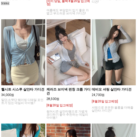
[아이 당일, 블랙 8월20일 입고예
디건!
정]
여름에도 부담없이 입기 좋은 가
볍고 부드러운 브이넥 가디건!
헬시트 시스루 살안타 가디건
케러즈 브이넥 펀칭 크롭 가디
데비오 셔링 살안타 가디건
건
34,000원
24,700원
28,500원
밑단,소맷단 웨이빙 디테일 포인
[8월20일 입고예정]
트가 있는 데일리 아이템 !
[8월20일 입고예정]
셔링으로 은은한 볼륨을 더해줄
살안타 가디건!
썸머시즌 살안타템으로 가볍게
코디하기 좋아 추천하는 데일리
아이템 !