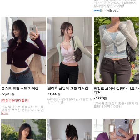
며 가벼운 원단으로 데일리하게
즐겨입기 좋은 아이템!
렙스프 프릴 니트 가디건
킬리치 살안타 크롭 가디건
페일트 브이넥 살안타 니트 가
디건
22,750원
24,000원
26,000원
S/S시즌 가볍게 즐겨 입기 좋은 살
[한정수량 30%할인]
안타 아이템 !
S/S시즌 즐겨입기 좋은 니트지 재
질의 베이직 아이템 !
프릴 밑단으로 러블리한 무드를
더해준 큐트한 분위기의 가디건!