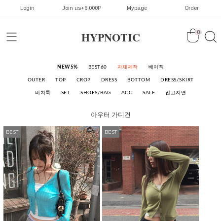
Login
Join us+6,000P
Mypage
Order
HYPNOTIC
0
NEW5%
BEST60
자체제작
베이직
OUTER
TOP
CROP
DRESS
BOTTOM
DRESS/SKIRT
비치룩
SET
SHOES/BAG
ACC
SALE
입고지연
아우터
가디건
BEST
BEST
BEST