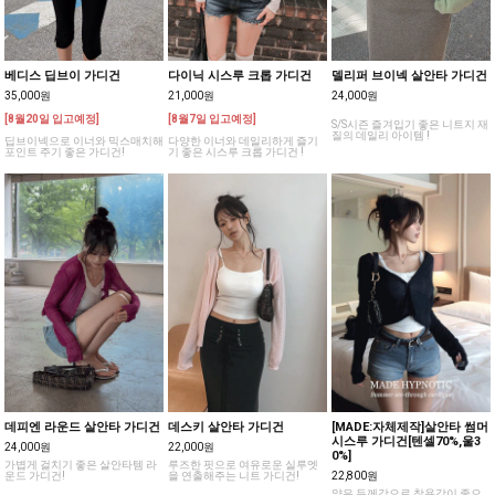
베디스 딥브이 가디건
다이닉 시스루 크롭 가디건
델리퍼 브이넥 살안타 가디건
35,000원
21,000원
24,000원
[8월20일 입고예정]
[8월7일 입고예정]
S/S시즌 즐겨입기 좋은 니트지 재
질의 데일리 아이템 !
딥브이넥으로 이너와 믹스매치해
다양한 이너와 데일리하게 즐기
포인트 주기 좋은 가디건!
기 좋은 시스루 크롭 가디건 !
데피엔 라운드 살안타 가디건
데스키 살안타 가디건
[MADE:자체제작]살안타 썸머
시스루 가디건[텐셀70%,울3
24,000원
22,000원
0%]
가볍게 걸치기 좋은 살안타템 라
루즈한 핏으로 여유로운 실루엣
운드 가디건!
을 연출해주는 니트 가디건!
22,800원
얇은 두께감으로 착용감이 좋으