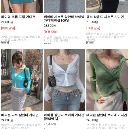
라이딩 크롭 프릴 가디건
케이티 시스루 살안타 브이넥
델브 라운드 시스루 가디건
가디건[텐셀100%]
24,000원
21,000원
28,500원
[아이 당일]
[그린 당일]
[청록 당일]
S/S시즌 즐겨입기 좋은 시스루 재
가볍고 데일리하게 걸쳐입기 좋
질로 여리여리하게 연출해주는
시스루 재질로 은은히 비치는 여
은 크롭 프릴 가디건 !
아이템 !
리여리 무드 아이템 !
베리슨 니트 살안타 가디건
아이콜 살안타 브이넥 가디건
테리슨 살안타 브이넥 가디건
[텐셀95%]
24,000원
26,000원
26,000원
여름까지 부담없이 가볍게 걸치
은은한 비침으로 여름에도 가볍
기 좋은 살안타 가디건!
고 시원하게 입기 좋은 살안타 가