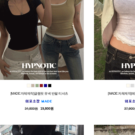
[MADE:자체제작]글램핏 유넥 반팔 티셔츠
[MADE:자체제작]
34,800원
19,800원
37,90