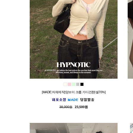
[MADE:자체제작]양브이 크롭 가디건[텐셀70%]
38,000원
23,500원