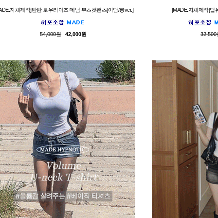
MADE:자체제작]탄탄 로우라이즈 데님 부츠컷팬츠[아담/롱ver.]
[MADE:자체제작]
54,000원
42,000원
32,50