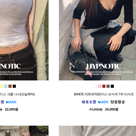
레이스 크롭 나시[모달40%]
[MADE:자체제작]레이스 브이넥 7부 티셔츠
0원
22,500원
44,000원
24,000원