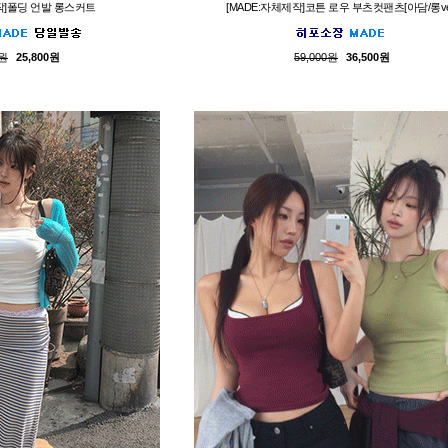
제작]폴딩 언발 롱스커트
[MADE:자체제작]코튼 로우 부츠컷팬츠[아담/롱ve
0원
25,800원
59,000원
36,500원