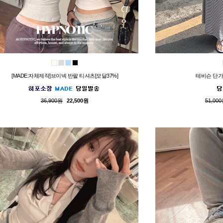
[MADE:자체제작]브이넥 반팔 티셔츠[모달37%]
테비슨 단가
36,900원
22,500원
51,00