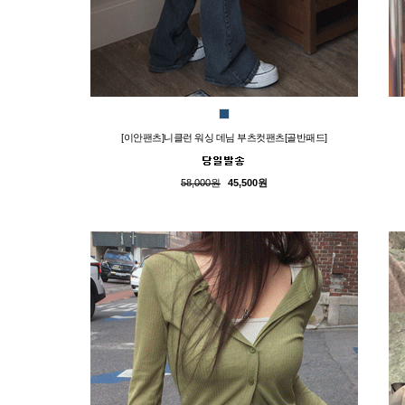
[이안팬츠]니클런 워싱 데님 부츠컷팬츠[골반패드]
58,000원
45,500원