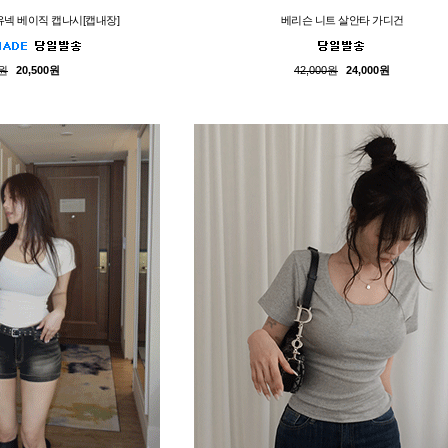
딥유넥 베이직 캡나시[캡내장]
베리슨 니트 살안타 가디건
0원
20,500원
42,000원
24,000원