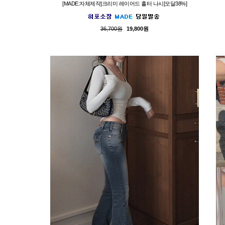
[MADE:자체제작]크리미 레이어드 홀터 나시[모달38%]
36,700원
19,800원