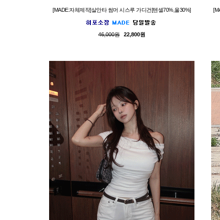
[MADE:자체제작]살안타 썸머 시스루 가디건[텐셀70%,울30%]
[
46,000원
22,800원