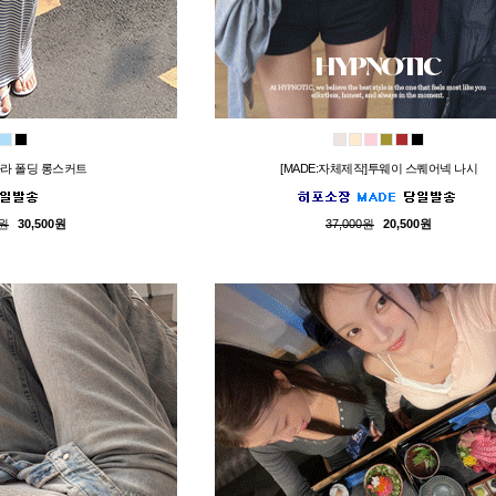
라 폴딩 롱스커트
[MADE:자체제작]투웨이 스퀘어넥 나시
0원
30,500원
37,000원
20,500원