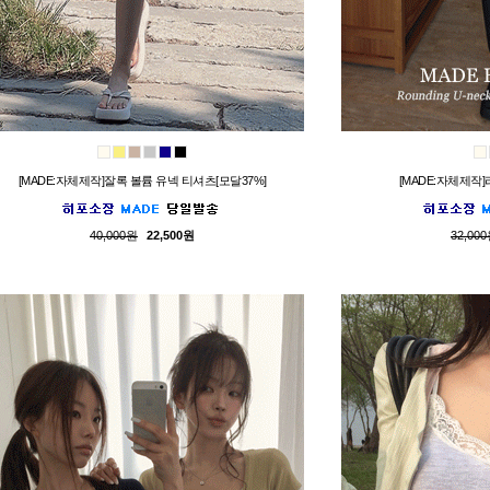
[MADE:자체제작]잘록 볼륨 유넥 티셔츠[모달37%]
[MADE:자체제작
40,000원
22,500원
32,00