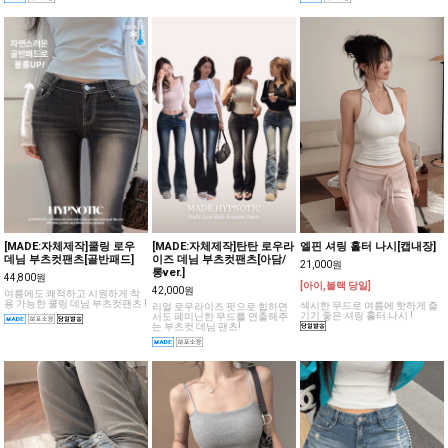
분위기의 나시 !
디 하기 좋은 로우 부츠컷팬츠!
[MADE:자체제작]쿨링 로우
[MADE:자체제작]탄탄 로우라
엘핀 셔링 홀터 나시[캡내장]
데님 부츠컷팬츠[골반패드]
이즈 데님 부츠컷팬츠[아담/
21,000원
롱ver.]
44,800원
[아이,블랙 당일]
42,000원
여름에도 쾌적하고 시원하게 착
용 가능한 쿨링 데님 부츠컷팬츠 !
섹시한 무드로 여름에 핫하게 즐
리얼 로우라이즈 핏으로 힙하면
기기 좋은 셔링 홀터 나시 !
서도 페미닌한 무드를 연출해주
는 부츠컷 데님 팬츠!