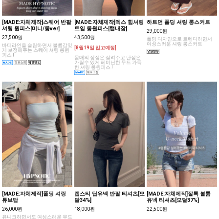
[MADE:자체제작]스퀘어 반팔
[MADE:자체제작]엑스 힙셔링
하트먼 폴딩 셔링 롱스커트
셔링 원피스[미니/롱ver]
트임 롱원피스[캡내장]
29,000원
27,500원
43,500원
폴딩 디자인으로 트렌디하면서
여성스러운 셔링 롱스커트
바디라인을 슬림하면서 볼륨감있
[8월19일 입고예정]
게 보정해주는 스퀘어 셔링 롱원
피스 !
몸매의 장점은 살려주고 단점은
가릴수 있게 페미닌한 무드 가득
한 셔링 롱원피스 !
[MADE:자체제작]폴딩 셔링
랩스티 딥유넥 반팔 티셔츠[모
[MADE:자체제작]잘록 볼륨
튜브탑
달34%]
유넥 티셔츠[모달37%]
26,000원
18,000원
22,500원