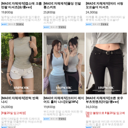
[MADE:자체제작]캡소매 크롭
[MADE:자체제작]폴딩 언발
[MADE:자체제작]여리 셔링
반팔 티셔츠[숏/롱ver]
롱스커트
오프숄더 티셔츠
19,800원
25,800원
24,000원
일주일 내내 데일리로 입기좋은
슬림하고 글램한 실루엣을 연출
어깨를 폭 감싸주는 여리여리 실
베이직한 디자인의 반팔 티셔츠!
해줄 트렌디한 폴딩 디테일의 롱
루엣의 드레시한 오프숄더!
스커트!
[MADE:자체제작]핀턱 반목
[MADE:자체제작]크리미 레이
[MADE:자체제작]코튼 로우
나시
어드 홀터 나시[모달38%]
부츠컷팬츠[아담/롱ver]
26,000원
19,800원
36,500원
부드러운 모달 소재와 여리한 핏
[8월20일 입고예정]
[원단 불량으로 8월20일 입고예
이 매력적인 홀터 나시!
정]
핀턱 디테일로 우아한 드레이프
실루엣을 연출해주는 여성스러운
블랙 컬러로 어디든 이지하게 코