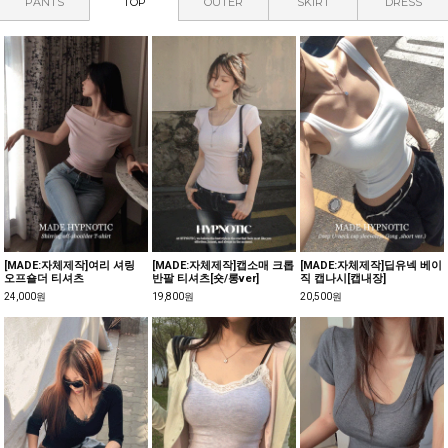
PANTS
TOP
OUTER
SKIRT
DRESS
[MADE:자체제작]여리 셔링
[MADE:자체제작]캡소매 크롭
[MADE:자체제작]딥유넥 베이
오프숄더 티셔츠
반팔 티셔츠[숏/롱ver]
직 캡나시[캡내장]
24,000원
19,800원
20,500원