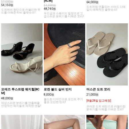
레디오 도트 타비 플랫슈즈
렌디아 클리어 스웨이드 쪼리
바에니 스터드 도트 플랫슈즈
[4CM]
57,000원
64,000원
54,150원
51,300원
도트처럼 연출되는 스터드 디테
48,740원
도트메쉬 원단으로 러블리한 무
일이 매력적인 플랫슈즈!
드를 더해준 타비 플랫슈즈!
우드굽과 스웨이드 밑창으로 고
급스러운 분위기를 더해준 쪼리!
모에즈 투스트랩 웨지힐[8C
로켄 볼드 실버 반지
머스큰 도트 쪼리
M]
8,000원
21,000원
48,000원
볼드한 디자인으로 포인트 주기
[8월28일 입고예정]
좋은 모던한 반지!
여성스러운 분위기를 연출해줄
안정적인 웨지힐로 제작된 샌들!
귀여운 도트 패턴으로 러블리한
분위기를 더해줄 가벼운 쪼리!