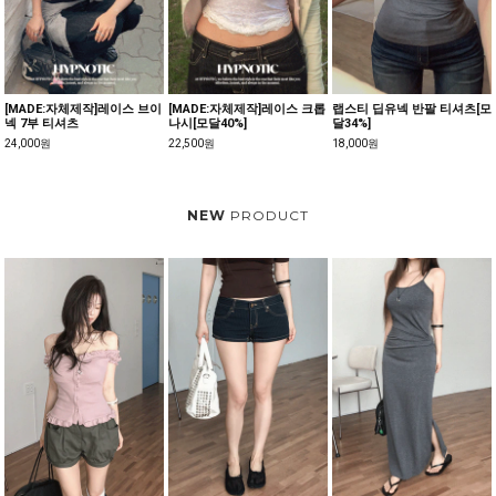
[MADE:자체제작]레이스 브이
[MADE:자체제작]레이스 크롭
랩스티 딥유넥 반팔 티셔츠[모
넥 7부 티셔츠
나시[모달40%]
달34%]
24,000원
22,500원
18,000원
NEW
PRODUCT