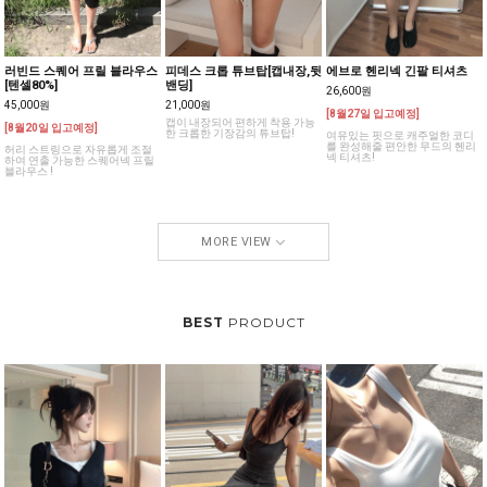
러빈드 스퀘어 프릴 블라우스
피데스 크롭 튜브탑[캡내장,뒷
에브로 헨리넥 긴팔 티셔츠
[텐셀80%]
밴딩]
26,600원
45,000원
21,000원
[8월27일 입고예정]
캡이 내장되어 편하게 착용 가능
[8월20일 입고예정]
한 크롭한 기장감의 튜브탑!
여유있는 핏으로 캐주얼한 코디
를 완성해줄 편안한 무드의 헨리
허리 스트링으로 자유롭게 조절
넥 티셔츠!
하여 연출 가능한 스퀘어넥 프릴
블라우스 !
MORE VIEW
BEST
PRODUCT