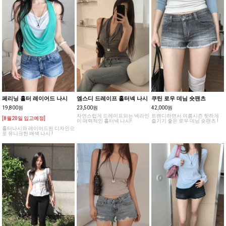
페리닝 홀터 레이어드 나시
엠스디 드레이프 홀터넥 나시
쿠틴 로우 데님 숏팬츠
19,800원
23,500원
42,000원
자연스럽게 드레이프되는 넥라인
트렌디하면서 여름시즌 핫하게
[8월20일 입고예정]
이 매력적인 홀터넥 나시!
즐기기 좋은 로우 데님 숏팬츠 !
홀터나시와 레이어드된 디자인으
로 유니크한 배색 나시 !