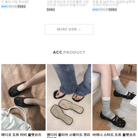
유니크하면서도 여성스러운 무드
의 폴딩 셔링 튜브탑!
깊은 유넥으로 포인트를준 스탠
핏을 잘 살려주는 깔끔한 실루엣
다드한 기장감의 반팔 티셔츠!
의 베이직한 티셔츠!
MORE VIEW
ACC
PRODUCT