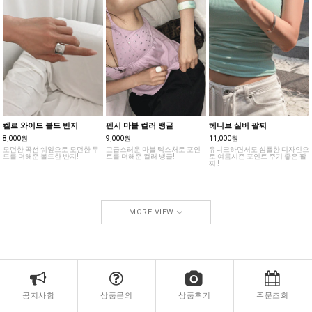
켈르 와이드 볼드 반지
펜시 마블 컬러 뱅글
헤니브 실버 팔찌
8,000원
9,000원
11,000원
모던한 곡선 쉐잎으로 모던한 무
고급스러운 마블 텍스처로 포인
유니크하면서도 심플한 디자인으
드를 더해준 볼드한 반지!
트를 더해준 컬러 뱅글!
로 여름시즌 포인트 주기 좋은 팔
찌 !
MORE VIEW
공지사항
상품문의
상품후기
주문조회