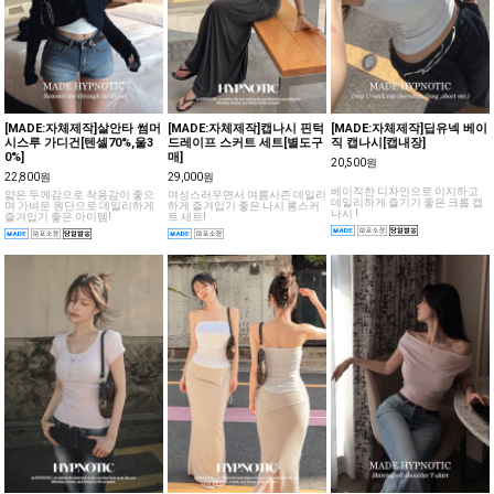
[MADE:자체제작]살안타 썸머
[MADE:자체제작]캡나시 핀턱
[MADE:자체제작]딥유넥 베이
시스루 가디건[텐셀70%,울3
드레이프 스커트 세트[별도구
직 캡나시[캡내장]
0%]
매]
20,500원
22,800원
29,000원
베이직한 디자인으로 이지하고
얇은 두께감으로 착용감이 좋으
여성스러우면서 여름시즌 데일리
데일리하게 즐기기 좋은 크롭 캡
며 가벼운 원단으로 데일리하게
하게 즐겨입기 좋은 나시 롱스커
나시 !
즐겨입기 좋은 아이템!
트 세트!