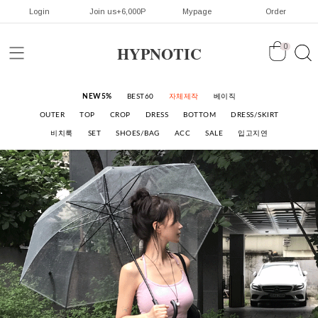
Login
Join us+6,000P
Mypage
Order
HYPNOTIC
0
NEW5%
BEST60
자체제작
베이직
OUTER
TOP
CROP
DRESS
BOTTOM
DRESS/SKIRT
비치룩
SET
SHOES/BAG
ACC
SALE
입고지연