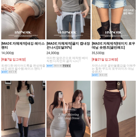
[MADE:자체제작]새깅 레이스
[MADE:자체제작]골지 캡내장
[MADE:자체제작]데미지 로우
팬티
끈나시[모달30%]
데님 숏팬츠[골반패드]
14,000원
24,000원
35,500원
여리한 얇은끈으로 제작된 베이
[8월7일 입고예정]
[8월21일 입고예정]
직한 디자인의 골지 나시 !
트렌디한 레이어드룩을 완성해줄
자연스러운 골반볼륨감을 더해주
새깅 패션 필수템 레이스 팬티 !
는 힙한 무드의 로우라이즈 데님
숏팬츠!