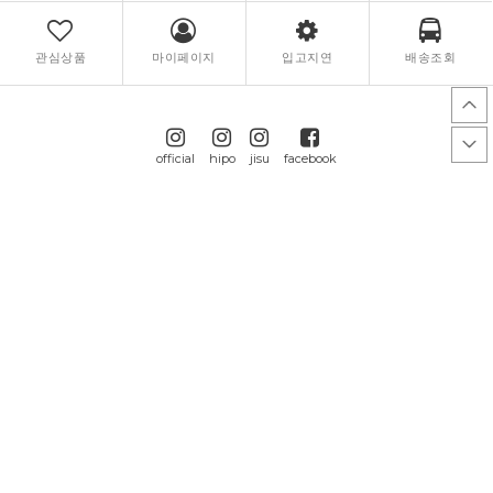
관심상품
마이페이지
입고지연
배송조회
official
hipo
jisu
facebook
GUIDE
개인정보 처리방침
PC.VER
CALL CENTER
BANK INFO
070-4364-9255
국민
347801-04-123137
OPEN 월요일~금요일
(주)히프나틱
콜센터 및 게시판 상담시간
오후 13:00 ~ 오후 18:00
토요일/일요일/공휴일 휴무
문의하기