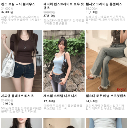
펜즈 프릴 나시 블라우스
페리처 핀스트라이프 로우 숏
헬시오 드레이핑 롱원피스
팬츠
34,000원
38,000원
32,300원
36,100원
39,800원
37,810원
프릴 디자인으로 오프숄더로도
드레이핑 디테일로 우아한 무드
연출 가능한 러블리한 나시 블라
를 더해준 맥시한 기장감의 원피
핀스트라이프로 빈지티한 무드를
우스 !
스!
더해준 코튼 숏팬츠!
시피엔 유넥 5부 티셔츠
제스필 스트랩 니트 나시
펠스디 로우 데님 부츠컷팬츠
21,000원
19,000원
64,600원
19,950원
여리한 무드의 코디를 연출해줄
프린지처럼 연출되는 밑단 디테
5북소매로 포멀한 무드를 더해준
투스트랩 니트 나시!
일이 매력적인 부츠컷 데님팬츠!
분위기있는 컬러감의 티셔츠!