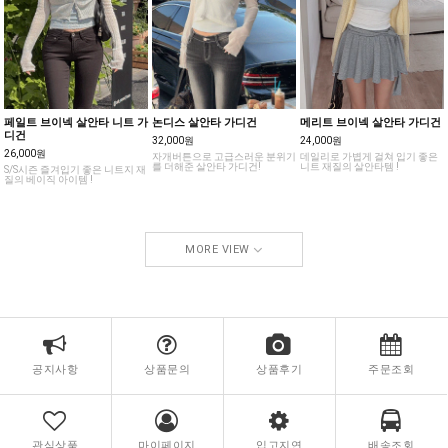
논디스 살안타 가디건
메리트 브이넥 살안타 가디건
페일트 브이넥 살안타 니트 가
디건
32,000원
24,000원
26,000원
자개버튼으로 고급스러운 분위기
데일리로 가볍게 걸쳐 입기 좋은
를 더해준 살안타 가디건!
니트 재질의 살안타템 !
S/S시즌 즐겨입기 좋은 니트지 재
질의 베이직 아이템 !
MORE VIEW
공지사항
상품문의
상품후기
주문조회
관심상품
마이페이지
입고지연
배송조회