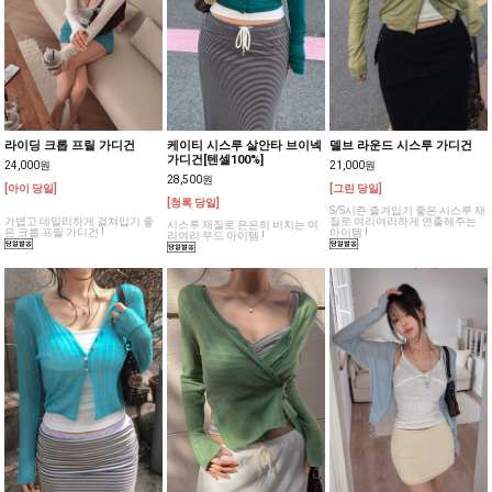
라이딩 크롭 프릴 가디건
케이티 시스루 살안타 브이넥
델브 라운드 시스루 가디건
가디건[텐셀100%]
24,000원
21,000원
28,500원
[아이 당일]
[그린 당일]
[청록 당일]
S/S시즌 즐겨입기 좋은 시스루 재
가볍고 데일리하게 걸쳐입기 좋
질로 여리여리하게 연출해주는
시스루 재질로 은은히 비치는 여
은 크롭 프릴 가디건 !
아이템 !
리여리 무드 아이템 !