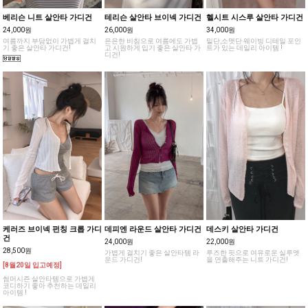
베리슨 니트 살안타 가디건
테리슨 살안타 브이넥 가디건
헬시트 시스루 살안타 가디건
24,000원
26,000원
34,000원
여름까지 부담없이 가볍게 걸치
은은한 비침으로 여름에도 가볍
밑단,소맷단 웨이빙 디테일 포인
기 좋은 살안타 가디건!
고 시원하게 입기 좋은 살안타 가
트가 있는 데일리 아이템 !
디건!
케러즈 브이넥 펀칭 크롭 가디
데피엔 라운드 살안타 가디건
데스키 살안타 가디건
건
24,000원
22,000원
28,500원
가볍게 걸치기 좋은 살안타템 라
루즈한 핏으로 여유로운 실루엣
운드 가디건!
을 연출해주는 니트 가디건!
[8월20일 입고예정]
썸머시즌 살안타템으로 가볍게
코디하기 좋아 추천하는 데일리
아이템 !