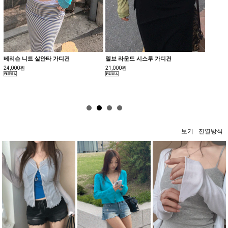
베리슨 니트 살안타 가디건
델브 라운드 시스루 가디건
[MAD
셀70%]
24,000원
21,000원
23,500
보기
진열방식