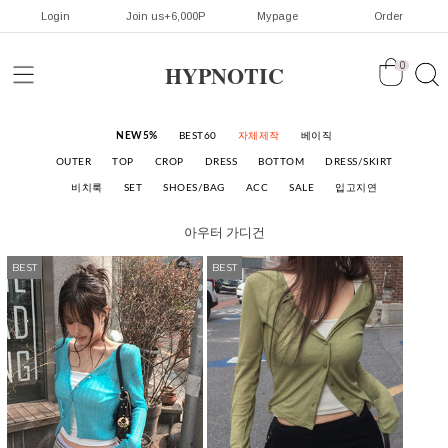
Login
Join us+6,000P
Mypage
Order
HYPNOTIC
0
NEW5%
BEST60
자체제작
베이직
OUTER
TOP
CROP
DRESS
BOTTOM
DRESS/SKIRT
비치룩
SET
SHOES/BAG
ACC
SALE
입고지연
아우터
가디건
BEST
BEST
BEST