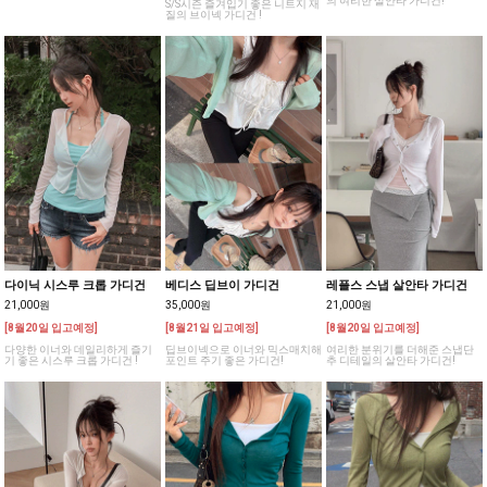
의 여리한 살안타 가디건!
S/S시즌 즐겨입기 좋은 니트지 재
질의 브이넥 가디건 !
다이닉 시스루 크롭 가디건
베디스 딥브이 가디건
레플스 스냅 살안타 가디건
21,000원
35,000원
21,000원
[8월20일 입고예정]
[8월21일 입고예정]
[8월20일 입고예정]
다양한 이너와 데일리하게 즐기
딥브이넥으로 이너와 믹스매치해
여리한 분위기를 더해준 스냅단
기 좋은 시스루 크롭 가디건 !
포인트 주기 좋은 가디건!
추 디테일의 살안타 가디건!