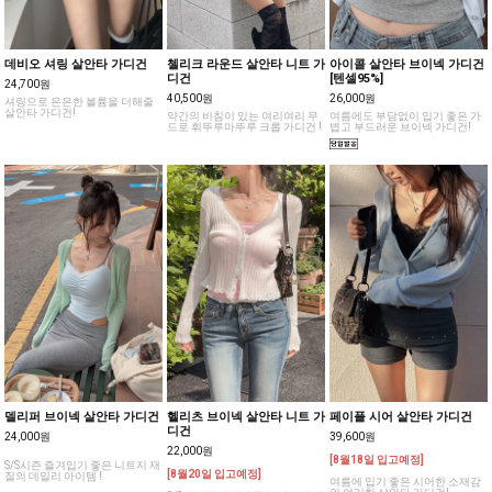
데비오 셔링 살안타 가디건
첼리크 라운드 살안타 니트 가
아이콜 살안타 브이넥 가디건
디건
[텐셀95%]
24,700원
40,500원
26,000원
셔링으로 은은한 볼륨을 더해줄
살안타 가디건!
약간의 비침이 있는 여리여리 무
여름에도 부담없이 입기 좋은 가
드로 휘뚜루마뚜루 크롭 가디건 !
볍고 부드러운 브이넥 가디건!
델리퍼 브이넥 살안타 가디건
헬리츠 브이넥 살안타 니트 가
페이플 시어 살안타 가디건
디건
24,000원
39,600원
22,000원
[8월18일 입고예정]
S/S시즌 즐겨입기 좋은 니트지 재
[8월20일 입고예정]
질의 데일리 아이템 !
여름에 입기 좋은 시어한 소재감