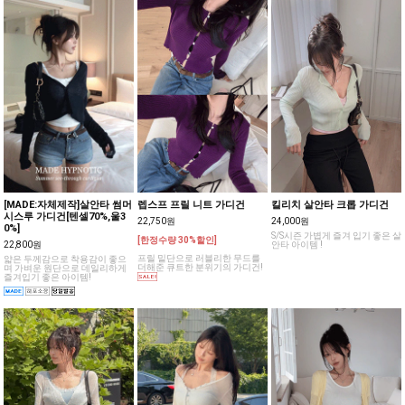
[MADE:자체제작]살안타 썸머
렙스프 프릴 니트 가디건
킬리치 살안타 크롭 가디건
시스루 가디건[텐셀70%,울3
22,750원
24,000원
0%]
S/S시즌 가볍게 즐겨 입기 좋은 살
[한정수량 30%할인]
22,800원
안타 아이템 !
프릴 밑단으로 러블리한 무드를
얇은 두께감으로 착용감이 좋으
더해준 큐트한 분위기의 가디건!
며 가벼운 원단으로 데일리하게
즐겨입기 좋은 아이템!