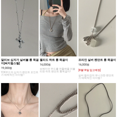
알리브 십자가 실버볼 롱 목걸
젤리드 하트 롱 목걸이
프리인 실버 펜던트 롱 목걸이
이[써지컬스틸]
16,000원
16,000원
19,000원
보헤미안 무드를 연출해줄 러블
[8월18일 입고예정]
리한 하트 펜던트 롱목걸이!
Y2K무드의 십자가 펜던트 포인트
가 매력적인 아이템 !
실버 컬러감의 유니크한 펜던트
가 매력적인 아이템 !