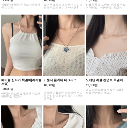
12,000원
14,000원
16,000원
심플한 타원형 펜던트가 매력적
얇은 두께감이 매력적인 여리여
심플한 룩에 포인트 주기 좋은 실
인 아이템 !
리한 무드의 레이어 아이템 !
버 펜던트가 매력적인 목걸이!
페이블 십자가 목걸이[써지컬
아첸티 플라워 네크리스
노에딘 써클 펜던트 목걸이
스틸]
10,000원
12,000원
10,000원
데일리로 착용하기 좋은 심플한
여름에 어울리는 보헤미안 무드
써클 펜던트의 목걸이!
엔틱한 무드의 십자가 펜던트가
의 여리하고 청량한 코디가 가능
매력적인 목걸이!
한 목걸이!