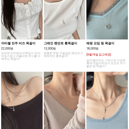
아티젤 진주 비즈 목걸이
그레인 펜던트 롱목걸이
레핑 꼬임 링 목걸이
22,000원
12,000원
18,000원
은은한 피치빛에 반짝임이 있어
영롱한 투명 구술같은 펜던트가
[8월18일 입고예정]
여성스럽고 러블리한 무드를 더
매력적인 롱목걸이!
해주는 목걸이!
길게 떨어지는 기장으로 다양한
룩에 데일리하면서 포인트 주기
좋은 링 목걸이 !