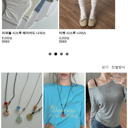
스루 레이어드 니삭스
티벳 시스루 니삭스
심리스 볼륨 얇은끈
6,000원
18,000원
보기
진열방식