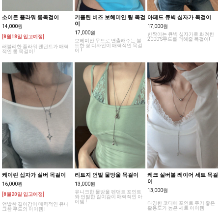
소이튼 플라워 롱목걸이
키플린 비즈 보헤미안 링 목걸
아페드 큐빅 십자가 목걸이
이
14,000원
17,000원
17,000원
반짝이는 큐빅 십자가로 화려한
[8월18일 입고예정]
2000'S무드를 더해줄 목걸이!
보헤미안 무드로 연출해주는 볼
드한 링 디자인이 매력적인 목걸
러블리한 플라워 펜던트가 매력
이 !
적인 롱 목걸이!
케이린 십자가 실버 목걸이
리트지 언발 물방울 목걸이
케크 실버볼 레이어 세트 목걸
이
16,000원
13,000원
13,000원
유니크한 물방울 펜던트 포인트
[8월20일 입고예정]
와 언발한 길이감이 매력적인 아
이템 !
다양한 코디에 포인트 주기 좋은
언발한 길이감이 매력적인 유니
활용도가 높은 세트 아이템
크한 무드의 아이템 !