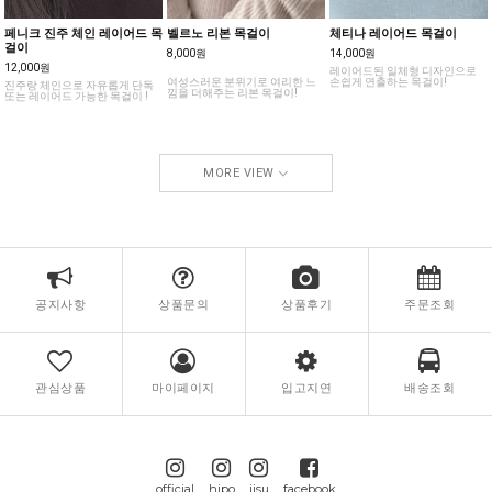
페니크 진주 체인 레이어드 목
벨르노 리본 목걸이
체티나 레이어드 목걸이
걸이
8,000원
14,000원
12,000원
레이어드된 일체형 디자인으로
여성스러운 분위기로 여리한 느
손쉽게 연출하는 목걸이!
진주랑 체인으로 자유롭게 단독
낌을 더해주는 리본 목걸이!
또는 레이어드 가능한 목걸이 !
MORE VIEW
공지사항
상품문의
상품후기
주문조회
관심상품
마이페이지
입고지연
배송조회
official
hipo
jisu
facebook