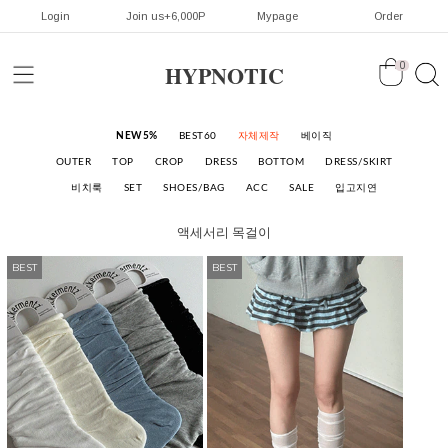
Login
Join us+6,000P
Mypage
Order
HYPNOTIC
0
NEW5%
BEST60
자체제작
베이직
OUTER
TOP
CROP
DRESS
BOTTOM
DRESS/SKIRT
비치룩
SET
SHOES/BAG
ACC
SALE
입고지연
액세서리
목걸이
BEST
BEST