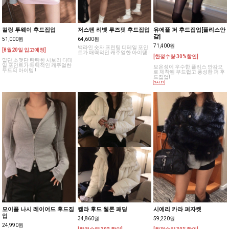
컬링 투웨이 후드집업
저스텐 리벳 루즈핏 후드집업
유에플 퍼 후드집업[플리스안
감]
51,000원
64,600원
71,400원
백라인 숫자 프린팅 디테일 포인
[8월20일 입고예정]
트가 매력적인 캐주얼한 아이템 !
[한정수량 30%할인]
밑단,소맷단 탄탄한 시보리 디테
일 포인트가 매력적인 캐주얼한
보온성이 우수한 플리스 안감으
무드의 아이템 !
로 제작된 부드럽고 풍성한 퍼 후
드집업!
모이플 나시 레이어드 후드집
켈라 후드 웰론 패딩
시에리 카라 퍼자켓
업
34,860원
59,220원
24,990원