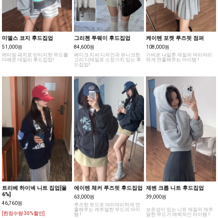
미엘스 코지 후드집업
그리첸 투웨이 후드집업
케이텐 포켓 루즈핏 점퍼
51,000원
84,600원
108,000원
레터링 패치로 빈티지한 무드를
페이크 지퍼 디자인과 유니크한
가벼운 나일론 재질의 여리여리
더해준 데일리 후드집업!
고리 디테일로 소장가치 있는 후
하게 연출해주는 아이템 !
드집업!
트리베 하이넥 니트 집업[울
에이텐 체커 루즈핏 후드집업
제벤 크롭 니트 후드집업
6%]
63,000원
39,000원
46,760원
루즈한 핏으로 여리여리하게 연
출해주는 캐주얼한 무드의 아이
보온성이 있는 니트 재질의 캐주
[한정수량 30%할인]
템 !
얼한 무드가 매력적인 아이템 !