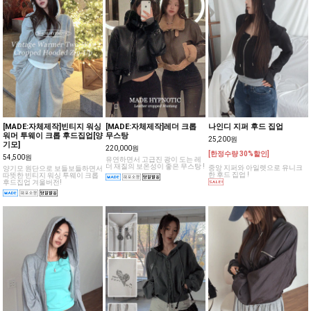
[MADE:자체제작]빈티지 워싱
[MADE:자체제작]레더 크롭
나인디 지퍼 후드 집업
워머 투웨이 크롭 후드집업[양
무스탕
25,200원
기모]
220,000원
[한정수량 30%할인]
54,500원
유연하면서 고급진 광이 도는 레
더 재질의 보온성이 좋은 무스탕 !
중앙 지퍼와 아일렛으로 유니크
양기모 원단으로 보들보들하면서
한 후드 집업 !
따뜻한 빈티지 워싱 투웨이 크롭
후드집업 겨울버전!