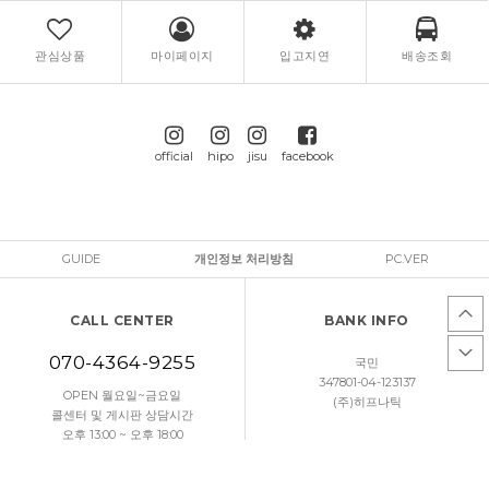
관심상품
마이페이지
입고지연
배송조회
official
hipo
jisu
facebook
GUIDE
개인정보 처리방침
PC.VER
CALL CENTER
BANK INFO
070-4364-9255
국민
347801-04-123137
OPEN 월요일~금요일
(주)히프나틱
콜센터 및 게시판 상담시간
오후 13:00 ~ 오후 18:00
토요일/일요일/공휴일 휴무
문의하기