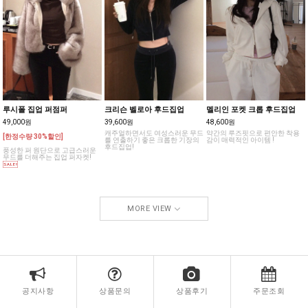
루시폴 집업 퍼점퍼
크리슨 벨로아 후드집업
멜리인 포켓 크롭 후드집업
49,000원
39,600원
48,600원
캐주얼하면서도 여성스러운 무드
약간의 루즈핏으로 편안한 착용
[한정수량 30%할인]
를 연출하기 좋은 크롭한 기장의
감이 매력적인 아이템 !
후드집업!
풍성한 퍼 원단으로 고급스러운
무드를 더해주는 집업 퍼자켓!
MORE VIEW
공지사항
상품문의
상품후기
주문조회