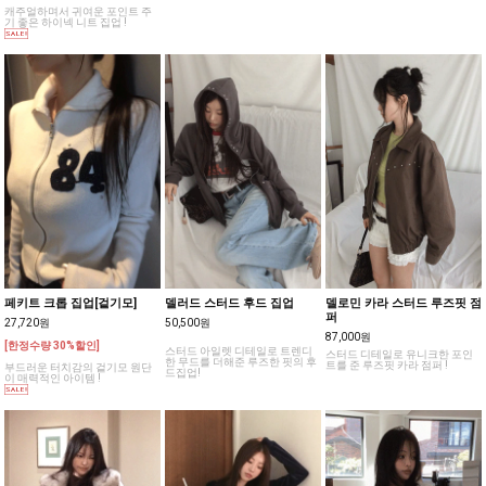
캐주얼하며서 귀여운 포인트 주
기 좋은 하이넥 니트 집업 !
페키트 크롭 집업[겉기모]
델러드 스터드 후드 집업
델로민 카라 스터드 루즈핏 점
퍼
27,720원
50,500원
87,000원
[한정수량 30%할인]
스터드 아일렛 디테일로 트렌디
스터드 디테일로 유니크한 포인
한 무드를 더해준 루즈한 핏의 후
트를 준 루즈핏 카라 점퍼 !
부드러운 터치감의 겉기모 원단
드집업!
이 매력적인 아이템 !