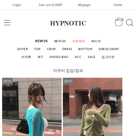
Login
Join us+6,000P
Mypage
Order
HYPNOTIC
0
NEW5%
BEST60
자체제작
베이직
OUTER
TOP
CROP
DRESS
BOTTOM
DRESS/SKIRT
비치룩
SET
SHOES/BAG
ACC
SALE
입고지연
아우터
집업/점퍼
BEST
BEST
BEST