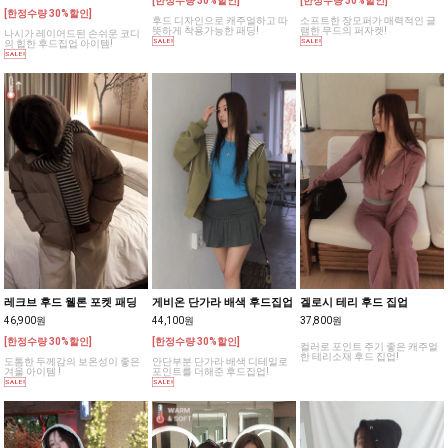
[한정수량 30%할인]
[한정수량 30%할인]
[한정수량 30%할인]
후드 디자인으로 캐주얼하고 따
소프트한 장모퍼가 매력적인 글
뜻하게 착용가능한 패딩!
램한 무드의 퍼자켓!
나시가 레이어드된 손쉬운 코디
의 힙한 후드집업 아이템!
레크브 후드 웰론 포켓 패딩
게비온 단가라 배색 후드집업
겔로시 테리 후드 집업
46,900원
44,100원
37,800원
[한정수량 30%할인]
[한정수량 30%할인]
컬러로 포인트 주기 좋은 캐주얼
한 테리소재 후드 집업!
도톰한 두께감의 보온성이 좋은
안단부분 단가라 배색 디테일로
겨울 아이템 !
포인트를 더해준 후드집업!