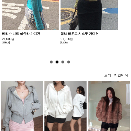
베리슨 니트 살안타 가디건
델브 라운드 시스루 가디건
[MAD
셀70%]
24,000원
21,000원
23,500
보기
진열방식