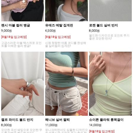
펜시 마블 컬러 뱅글
유에즈 메탈 집게핀
로켄 볼드 실버 반지
9,000원
4,500원
8,000원
볼드한 디자인으로 포인트 주기
[8월18일 입고예정]
[8월18일 입고예정]
좋은 모던한 반지!
고급스러운 마블 텍스처로 포인
시원 청량한 여름 코디를 완성해
트를 더해준 컬러 뱅글!
줄 실버컬러 집게핀!
켈르 와이드 볼드 반지
헤니브 실버 팔찌
소이튼 플라워 롱목걸이
8,000원
11,000원
14,000원
모던한 곡선 쉐잎으로 모던한 무
유니크하면서도 심플한 디자인으
[8월18일 입고예정]
드를 더해준 볼드한 반지!
로 여름시즌 포인트 주기 좋은 팔