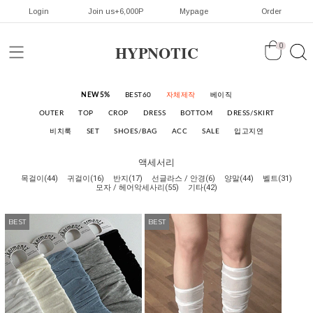
Login
Join us+6,000P
Mypage
Order
HYPNOTIC
0
NEW5%
BEST60
자체제작
베이직
OUTER
TOP
CROP
DRESS
BOTTOM
DRESS/SKIRT
비치룩
SET
SHOES/BAG
ACC
SALE
입고지연
액세서리
목걸이(44)
귀걸이(16)
반지(17)
선글라스 / 안경(6)
양말(44)
벨트(31)
모자 / 헤어악세사리(55)
기타(42)
BEST
BEST
BEST