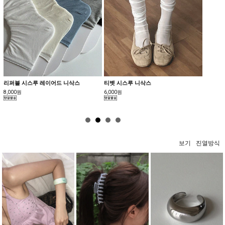
리퍼블 시스루 레이어드 니삭스
티벳 시스루 니삭스
심리스 
8,000원
6,000원
18,000
보기
진열방식