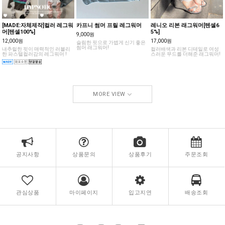
[MADE:자체제작]컬러 레그워
카프니 썸머 프릴 레그워머
레니오 리본 래그워머[텐셀6
머[텐셀100%]
5%]
9,000원
12,000원
17,000원
슬림한 핏으로 가볍게 신기 좋은
썸머 래그워머!
내추럴한 핏이 매력적인 러블리
컬러배색과 리본 디테일로 여성
한 파스텔컬러감의 레그워머 !
스러운 무드를 더해준 래그워머!
MORE VIEW
공지사항
상품문의
상품후기
주문조회
관심상품
마이페이지
입고지연
배송조회