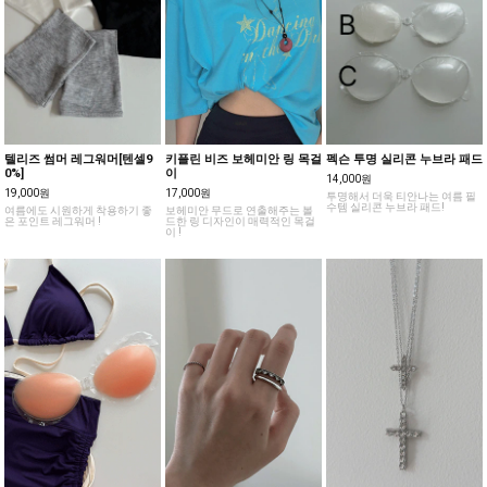
텔리즈 썸머 레그워머[텐셀9
키플린 비즈 보헤미안 링 목걸
펙슨 투명 실리콘 누브라 패드
0%]
이
14,000원
19,000원
17,000원
투명해서 더욱 티안나는 여름 필
수템 실리콘 누브라 패드!
여름에도 시원하게 착용하기 좋
보헤미안 무드로 연출해주는 볼
은 포인트 레그워머 !
드한 링 디자인이 매력적인 목걸
이 !