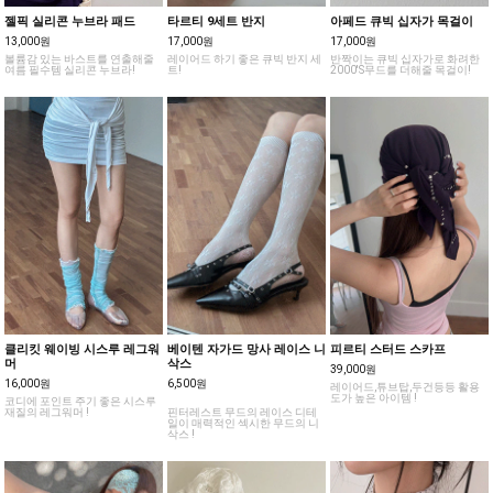
젤픽 실리콘 누브라 패드
타르티 9세트 반지
아페드 큐빅 십자가 목걸이
13,000원
17,000원
17,000원
볼륨감 있는 바스트를 연출해줄
레이어드 하기 좋은 큐빅 반지 세
반짝이는 큐빅 십자가로 화려한
여름 필수템 실리콘 누브라!
트!
2000'S무드를 더해줄 목걸이!
클리킷 웨이빙 시스루 레그워
베이텐 자가드 망사 레이스 니
피르티 스터드 스카프
머
삭스
39,000원
16,000원
6,500원
레이어드,튜브탑,두건등등 활용
도가 높은 아이템 !
코디에 포인트 주기 좋은 시스루
재질의 레그워머 !
핀터레스트 무드의 레이스 디테
일이 매력적인 섹시한 무드의 니
삭스 !