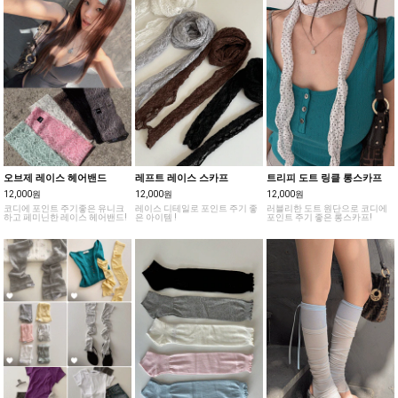
오브제 레이스 헤어밴드
레프트 레이스 스카프
트리피 도트 링클 롱스카프
12,000원
12,000원
12,000원
코디에 포인트 주기좋은 유니크
레이스 디테일로 포인트 주기 좋
러블리한 도트 원단으로 코디에
하고 페미닌한 레이스 헤어밴드!
은 아이템 !
포인트 주기 좋은 롱스카프!