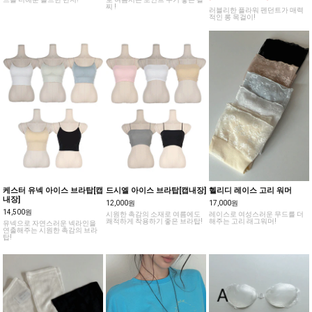
찌 !
러블리한 플라워 펜던트가 매력
적인 롱 목걸이!
케스터 유넥 아이스 브라탑[캡
드시엘 아이스 브라탑[캡내장]
헬리디 레이스 고리 워머
내장]
12,000원
17,000원
14,500원
시원한 촉감의 소재로 여름에도
레이스로 여성스러운 무드를 더
쾌적하게 착용하기 좋은 브라탑!
해주는 고리 래그워머!
유넥으로 자연스러운 넥라인을
연출해주는 시원한 촉감의 브라
탑!