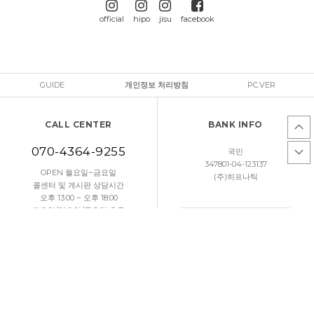
official
hipo
jisu
facebook
GUIDE
개인정보 처리방침
PC.VER
CALL CENTER
BANK INFO
070-4364-9255
국민
347801-04-123137
OPEN 월요일~금요일
(주)히프나틱
콜센터 및 게시판 상담시간
오후 13:00 ~ 오후 18:00
토요일/일요일/공휴일 휴무
문의하기
고객센터 연결
DELIVERY
우체국택배 (1588-1300)