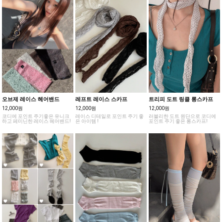
오브제 레이스 헤어밴드
레프트 레이스 스카프
트리피 도트 링클 롱스카프
12,000원
12,000원
12,000원
코디에 포인트 주기좋은 유니크
레이스 디테일로 포인트 주기 좋
러블리한 도트 원단으로 코디에
하고 페미닌한 레이스 헤어밴드!
은 아이템 !
포인트 주기 좋은 롱스카프!