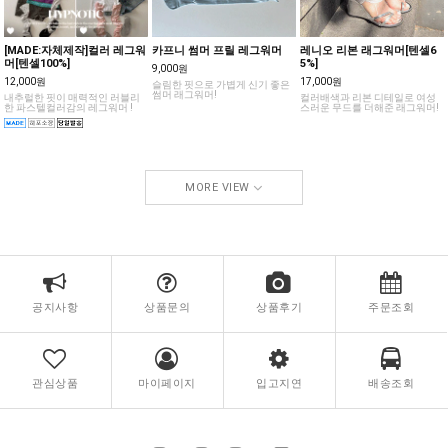
[MADE:자체제작]컬러 레그워
카프니 썸머 프릴 레그워머
레니오 리본 래그워머[텐셀6
머[텐셀100%]
5%]
9,000원
12,000원
17,000원
슬림한 핏으로 가볍게 신기 좋은
썸머 래그워머!
내추럴한 핏이 매력적인 러블리
컬러배색과 리본 디테일로 여성
한 파스텔컬러감의 레그워머 !
스러운 무드를 더해준 래그워머!
MORE VIEW
공지사항
상품문의
상품후기
주문조회
관심상품
마이페이지
입고지연
배송조회