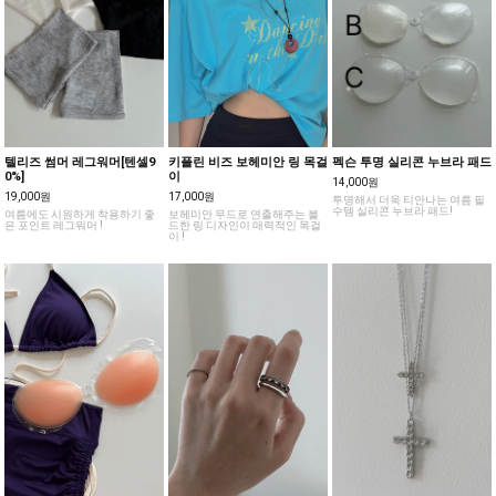
텔리즈 썸머 레그워머[텐셀9
키플린 비즈 보헤미안 링 목걸
펙슨 투명 실리콘 누브라 패드
0%]
이
14,000원
19,000원
17,000원
투명해서 더욱 티안나는 여름 필
수템 실리콘 누브라 패드!
여름에도 시원하게 착용하기 좋
보헤미안 무드로 연출해주는 볼
은 포인트 레그워머 !
드한 링 디자인이 매력적인 목걸
이 !