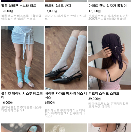
젤픽 실리콘 누브라 패드
타르티 9세트 반지
아페드 큐빅 십자가 목걸이
13,000원
17,000원
17,000원
볼륨감 있는 바스트를 연출해줄
레이어드 하기 좋은 큐빅 반지 세
반짝이는 큐빅 십자가로 화려한
여름 필수템 실리콘 누브라!
트!
2000'S무드를 더해줄 목걸이!
클리킷 웨이빙 시스루 레그워
베이텐 자가드 망사 레이스 니
피르티 스터드 스카프
머
삭스
39,000원
16,000원
6,500원
레이어드,튜브탑,두건등등 활용
도가 높은 아이템 !
코디에 포인트 주기 좋은 시스루
재질의 레그워머 !
핀터레스트 무드의 레이스 디테
일이 매력적인 섹시한 무드의 니
삭스 !