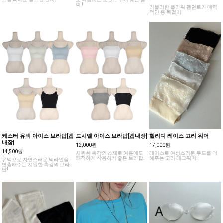
찌 !
러블리한 플라워 펜던트가 매력
적인 롱 목걸이!
케스터 유넥 아이스 브라탑[캡
드시엘 아이스 브라탑[캡내장]
헬리디 레이스 고리 워머
내장]
12,000원
17,000원
14,500원
시원한 촉감의 소재로 여름에도
레이스로 여성스러운 무드를 더
쾌적하게 착용하기 좋은 브라탑!
해주는 고리 래그워머!
유넥으로 자연스러운 넥라인을
연출해주는 시원한 촉감의 브라
탑!