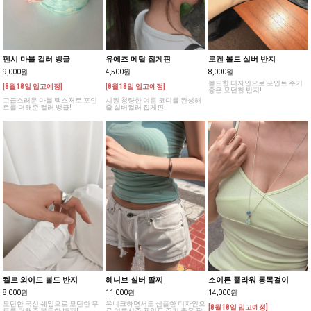
펜시 마블 컬러 뱅글
유에즈 메탈 집게핀
로켄 볼드 실버 반지
9,000원
4,500원
8,000원
볼드한 디자인으로 포인트 주기
[8월18일 입고예정]
[8월18일 입고예정]
좋은 모던한 반지!
고급스러운 마블 텍스처로 포인
시원 청량한 여름 코디를 완성해
트를 더해준 컬러 뱅글!
줄 실버컬러 집게핀!
켈르 와이드 볼드 반지
헤니브 실버 팔찌
소이튼 플라워 롱목걸이
8,000원
11,000원
14,000원
모던한 곡선 쉐잎으로 모던한 무
유니크하면서도 심플한 디자인으
[8월18일 입고예정]
드를 더해준 볼드한 반지!
로 여름시즌 포인트 주기 좋은 팔