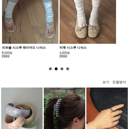
리퍼블 시스루 레이어드 니삭스
티벳 시스루 니삭스
심리스 
8,000원
6,000원
18,000
보기
진열방식