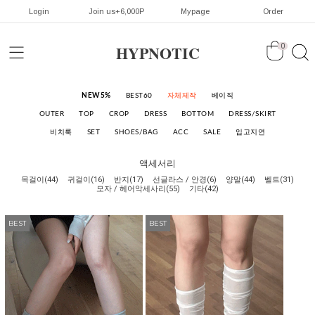
Login
Join us+6,000P
Mypage
Order
HYPNOTIC
0
NEW5%
BEST60
자체제작
베이직
OUTER
TOP
CROP
DRESS
BOTTOM
DRESS/SKIRT
비치룩
SET
SHOES/BAG
ACC
SALE
입고지연
액세서리
목걸이(44)
귀걸이(16)
반지(17)
선글라스 / 안경(6)
양말(44)
벨트(31)
모자 / 헤어악세사리(55)
기타(42)
BEST
BEST
BEST