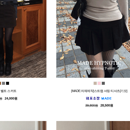
 벨트 스커트
[MADE:자체제작]스트랩 셔링 티셔츠[기모]
0원
24,000원
39,800원
28,500원