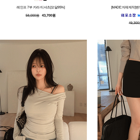
레인프 7부 카라 티셔츠[모달95%]
[MADE:자체제작]밴
58,000원
43,700원
49,30