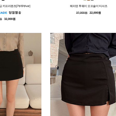
딩 카프리팬츠[7부/9부ver]
헤리덴 투웨이 오프숄더 티셔츠
37,000원
22,000원
0원
32,000원