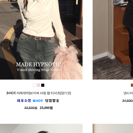
[MADE:자체제작]브이넥 셔링 랩 티셔츠[양기모]
넨시아
34,50
33,500원
23,000원