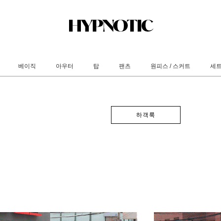
베이직
아우터
탑
팬츠
원피스 / 스커트
세
하객룩