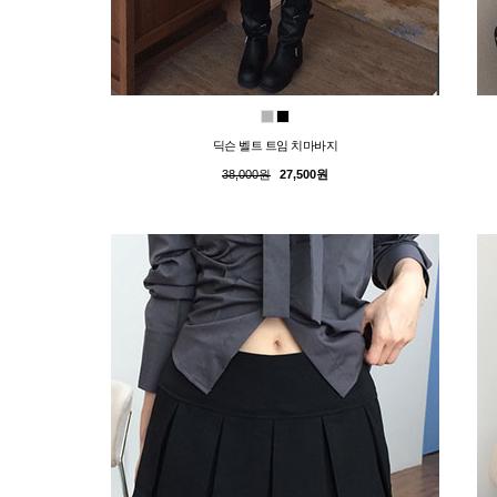
딕슨 벨트 트임 치마바지
38,000원
27,500원