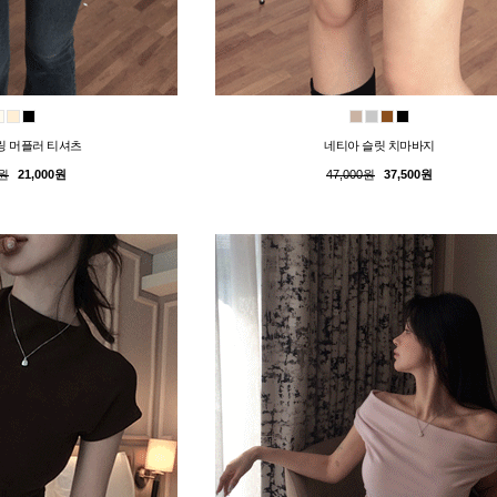
링 머플러 티셔츠
네티아 슬릿 치마바지
0원
21,000원
47,000원
37,500원