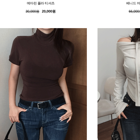
메아린 폴라 티셔츠
베니드 머
30,000원
20,000원
66,00