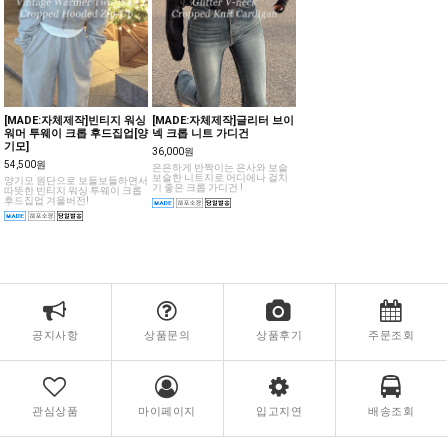
[MADE:자체제작]빈티지 워싱
[MADE:자체제작]글리터 브이
워머 투웨이 크롭 후드집업[양
넥 크롭 니트 가디건
기모]
36,000원
54,500원
은은하게 반짝이는 은사와 보슬
보슬한 니트지로 어디에나 걸치
양기모 원단으로 보들보들하면서
기 좋은 크롭 가디건 !
따뜻한 빈티지 워싱 투웨이 크롭
후드집업 겨울버전!
공지사항
상품문의
상품후기
주문조회
관심상품
마이페이지
입고지연
배송조회