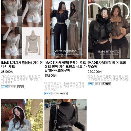
[MADE:자체제작]배색 가디건
[MADE:자체제작]투웨이 후드
[MADE:자체제작]레더 크롭
나시 세트
집업 핀턱 와이드팬츠 세트[아
무스탕
담/롱ver,별도구매]
28,500원
220,000원
35,800원
차르르하게 떨어지는 핏감으로
유연하면서 고급진 광이 도는 레
섹시 캐주얼한 무드의 가디건 나
더 재질의 보온성이 좋은 무스탕 !
시 세트 !
데일리로 입기 좋은 캐주얼하고
힙한 디테일을 가진 후드집업과
팬츠 셋업!