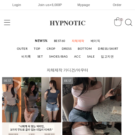
Login
Join us+6,000P
Mypage
Order
HYPNOTIC
0
NEW5%
BEST60
자체제작
베이직
OUTER
TOP
CROP
DRESS
BOTTOM
DRESS/SKIRT
비치룩
SET
SHOES/BAG
ACC
SALE
입고지연
자체제작
가디건/아우터
BEST
BEST
BEST