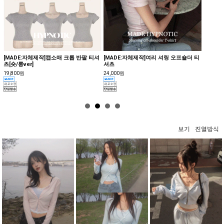
[MADE:자체제작]캡소매 크롭 반팔 티셔
[MADE:자체제작]여리 셔링 오프숄더 티
[MAD
츠[숏/롱ver]
셔츠
14,000
19,800원
24,000원
보기
진열방식