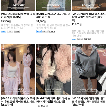
[MADE:자체제작]양브이 크롭
[MADE:자체제작]나시 가디건
[MADE:자체제작]레이스 후드
가디건[텐셀70%]
레이어드 탑
집업 와이드팬츠 세트[별도구
매]
23,500원
34,800원
43,000원
쇄골라인을 은은하게 강조해줄
코디 고민 한 번에 끝내줄 봄 필수
양브이넥 크롭 가디건!
일체형 레이어드 탑 !
트렌디한 새깅 패션을 연출해줄
레이스 디테일이 매력적인 트레
이닝 셋업!
[MADE:자체제작]플리스 투웨
[MADE:자체제작]홀리데이 노
[MADE:자체제작]레터링 양기
이 후드집업 와이드팬츠 세트
카라 퍼자켓[플리스안감]
모 후드집업 와이드팬츠 세트
[별도구매]
[별도구매]
139,000원