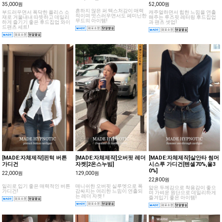
35,000원
52,000원
흔하지 않은 퍼 텍스처감이 매력
부드러우면서 폭닥한 플리스 소
캐주얼하면서 힙한 느낌을 연출
적이며 멋스러우면서도 페미닌한
재로 겨울내내 따뜻하고 데일리
해주는 루즈핏 레터링 후드집업
무드의 아이템!
하게 즐기기 좋은 후드집업 와이
과 팬츠 셋업!
드팬츠 세트!
[MADE:자체제작]핀턱 버튼
[MADE:자체제작]오버핏 레더
[MADE:자체제작]살안타 썸머
가디건
자켓[2온스누빔]
시스루 가디건[텐셀70%,울3
0%]
22,000원
129,000원
22,800원
일리로 입기 좋은 매력적인 버튼
매니쉬한 오버핏 실루엣으로 폭
얇은 두께감으로 착용감이 좋으
가디건!
감싸지는 여리한 느낌이 연출되
며 가벼운 원단으로 데일리하게
는 레더 자켓 !
즐겨입기 좋은 아이템!