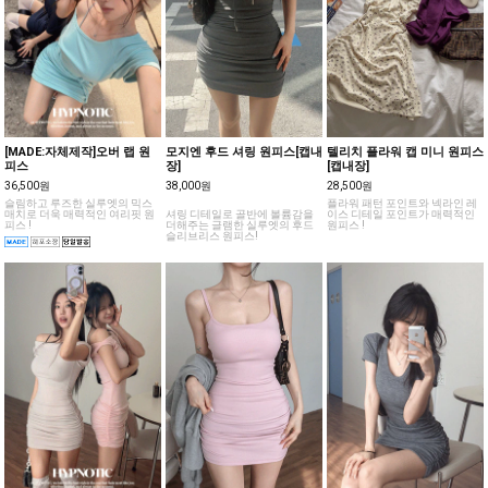
[MADE:자체제작]오버 랩 원
모지엔 후드 셔링 원피스[캡내
텔리치 플라워 캡 미니 원피스
피스
장]
[캡내장]
36,500원
38,000원
28,500원
슬림하고 루즈한 실루엣의 믹스
플라워 패턴 포인트와 넥라인 레
매치로 더욱 매력적인 여리핏 원
셔링 디테일로 골반에 볼륨감을
이스 디테일 포인트가 매력적인
피스 !
더해주는 글램한 실루엣의 후드
원피스 !
슬리브리스 원피스!