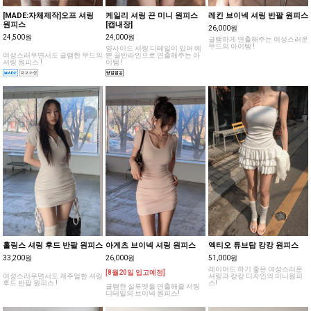
[MADE:자체제작]오프 셔링
케일리 셔링 끈 미니 원피스
레킨 브이넥 셔링 반팔 원피스
원피스
[캡내장]
26,000원
24,500원
24,000원
글램하게 연출해주는 여성스러운
무드의 아이템 !
양사이드 셔링 디테일이 있어 예
여성스러우면서도 글램한 무드의
쁜 골반라인으로 연출해주는 아
셔링 원피스 !
이템 !
홀링스 셔링 후드 반팔 원피스
아게츠 브이넥 셔링 원피스
엑티오 튜브탑 캉캉 원피스
33,200원
26,000원
51,000원
레이어드 하기 좋은 여성스러운
[8월20일 입고예정]
여성스러우면서도 캐주얼한 셔링
셔링과 캉캉 디자인의 미니원피
후드 반팔 원피스 !
스!
글램한 실루엣을 연출해줄 셔링
디테일의 브이넥 원피스!