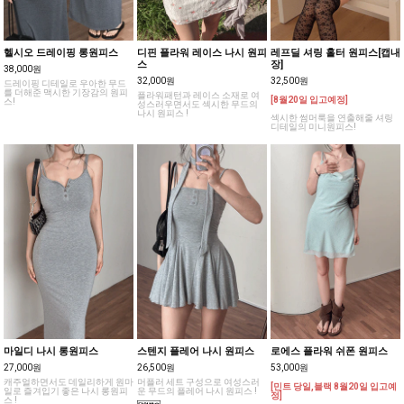
헬시오 드레이핑 롱원피스
디핀 플라워 레이스 나시 원피
레프딜 셔링 홀터 원피스[캡내
스
장]
38,000원
32,000원
32,500원
드레이핑 디테일로 우아한 무드
를 더해준 맥시한 기장감의 원피
플라워패턴과 레이스 소재로 여
[8월20일 입고예정]
스!
성스러우면서도 섹시한 무드의
나시 원피스 !
섹시한 썸머룩을 연출해줄 셔링
디테일의 미니원피스!
마일디 나시 롱원피스
스텐지 플레어 나시 원피스
로에스 플라워 쉬폰 원피스
27,000원
26,500원
53,000원
캐주얼하면서도 데일리하게 원마
머플러 세트 구성으로 여성스러
[민트 당일,블랙 8월20일 입고예
일로 즐겨입기 좋은 나시 롱원피
운 무드의 플레어 나시 원피스 !
정]
스 !