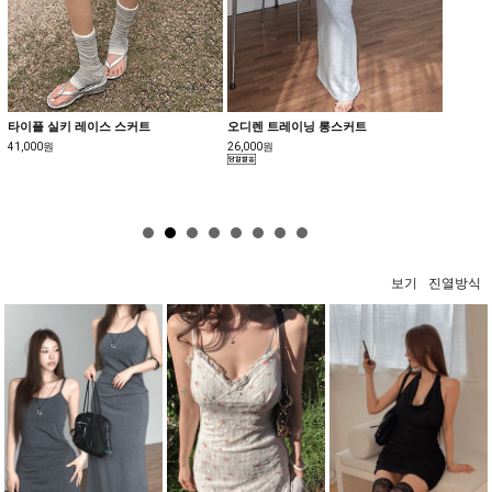
타이플 실키 레이스 스커트
오디렌 트레이닝 롱스커트
[MAD
41,000원
26,000원
25,800
보기
진열방식