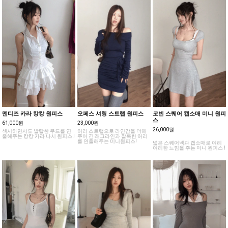
멘디즈 카라 캉캉 원피스
오페스 셔링 스트랩 원피스
코빈 스퀘어 캡소매 미니 원피
스
61,000원
23,000원
26,000원
섹시하면서도 발랄한 무드를 연
허리 스트랩으로 라인감을 더해
출해주는 캉캉 카라 나시 원피스 !
주어 긴 래그라인과 잘록한 허리
를 연출해주는 미니원피스!
넓은 스퀘어넥과 캡소매로 여리
여리한 느낌을 주는 미니 원피스 !