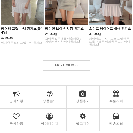
케어리 프릴 나시 원피스[울1
레이첸 브이넥 셔링 원피스
초이드 레이어드 배색 원피스
4%]
24,000원
39,600원
32,500원
글램한 실루엣을 연출해줄 라인
레이어드 디자인으로 포멀한 무
감있는 섹시한 미니원피스!
드를 더해준 여리한 무드의 미니
섹시한 무드의 프릴 나시 원피스 !
원피스!
MORE VIEW
공지사항
상품문의
상품후기
주문조회
관심상품
마이페이지
입고지연
배송조회