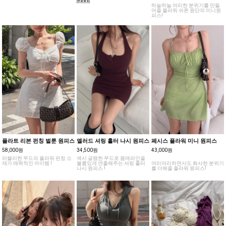
하늘하늘 여리한 분위기를 만들
어줄 플라워 쉬폰 원단의 미니원
피스!
플라트 리본 펀칭 벌룬 원피스
엘러드 셔링 홀터 나시 원피스
페시스 플라워 미니 원피스
58,000원
34,500원
43,000원
러블리한 무드의 플라워 펀칭 소
섹시 글램한 무드로 몸매라인을
재가 매력적인 아이템 !
볼륨있게 연출해주는 셔링 홀터
여리여리하면서도 화사한 분위기
나시 원피스 !
를 더해줄 플라워 원피스!