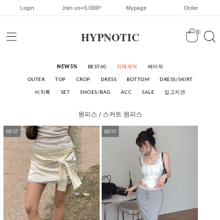
Login
Join us+6,000P
Mypage
Order
HYPNOTIC
0
NEW5%
BEST60
자체제작
베이직
OUTER
TOP
CROP
DRESS
BOTTOM
DRESS/SKIRT
비치룩
SET
SHOES/BAG
ACC
SALE
입고지연
원피스 / 스커트
원피스
BEST
BEST
BEST