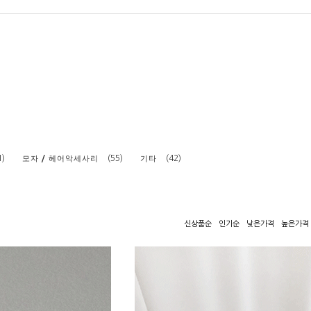
1)
(55)
(42)
모자 / 헤어악세사리
기타
신상품순
인기순
낮은가격
높은가격