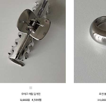
유에즈 메탈 집게핀
로켄 
8,900원
4,500원
14,00