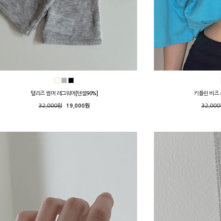
텔리즈 썸머 레그워머[텐셀90%]
키플린 비즈
32,000원
19,000원
32,00