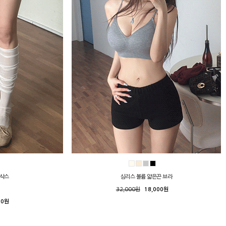
니삭스
심리스 볼륨 얇은끈 브라
32,000원
18,000원
00원