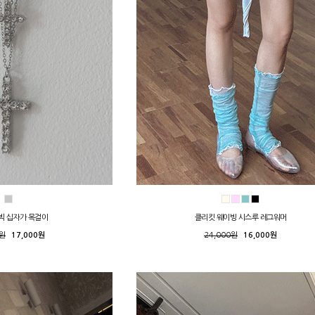
빅 십자가 목걸이
클리킷 웨이빙 시스루 레그워머
0원
17,000원
24,000원
16,000원