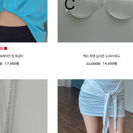
 보헤미안 링 목걸이
펙슨 투명 실리콘 누브라 패드
0원
17,000원
22,000원
14,000원