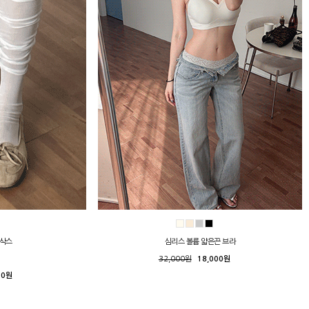
니삭스
심리스 볼륨 얇은끈 브라
32,000원
18,000원
00원