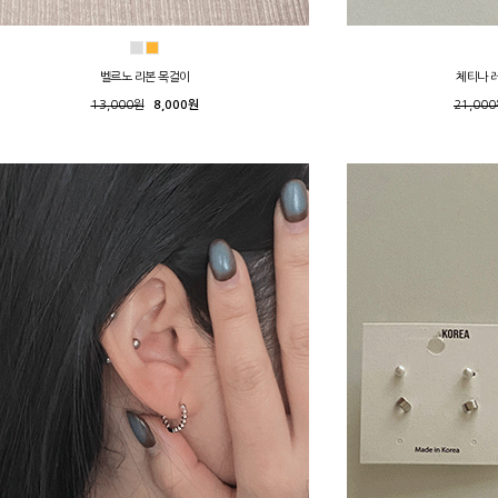
벨르노 리본 목걸이
체티나 
13,000원
8,000원
21,00