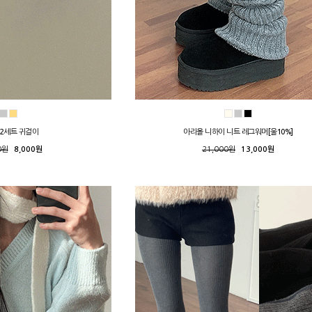
 2세트 귀걸이
아리올 니하이 니트 레그워머[울10%]
0원
8,000원
21,000원
13,000원