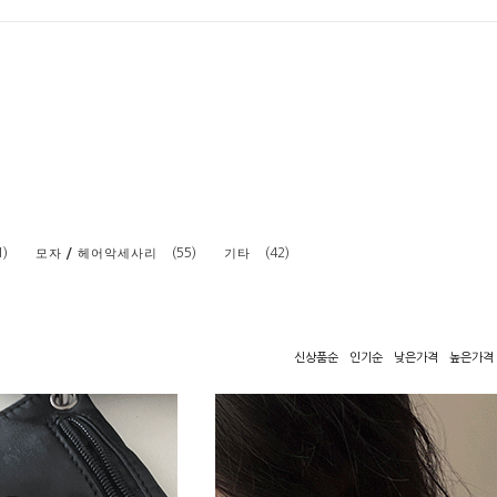
1)
(55)
(42)
모자 / 헤어악세사리
기타
신상품순
인기순
낮은가격
높은가격