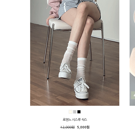
로첸느 시스루 삭스
12,000원
5,000원