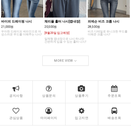
바이피 드레이핑 나시
체리플 홀터 나시[캡내장]
피에슨 비즈 크롭 나시
21,000원
20,500원
28,500원
우아한 드레이프 넥라인으로 여
비즈 디테일로 유니크한 무드를
[8월20일 입고예정]
성스러운 무드를 더해주는 나시!
더해준 크롭 나시!
일체형 캡내장으로 나시 하나만
간편하게 입을 수 있는 홀터 나시!
MORE VIEW
공지사항
상품문의
상품후기
주문조회
관심상품
마이페이지
입고지연
배송조회