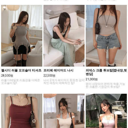
젤시디 러플 오프숄더 티셔츠
프리페 레이어드 나시
피데스 크롭 튜브탑[캡내장,뒷
밴딩]
28,500원
22,500원
21,000원
러플 디테일로 리듬감을 더해준
나시 2개가 레이어드 된듯한 감각
오프숄더 탑!
적인 매칭이 매력적인 탑!
캡이 내장되어 편하게 착용 가능
한 크롭한 기장감의 튜브탑!