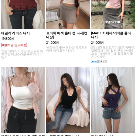
테일리 레이스 나시
트이치 배색 홀터 캡 나시[캡
[MADE:자체제작]버클 홀터
내장]
나시
19,800원
21,000원
24,000원
[8월20일 입고예정]
신축성이 좋아 편안한 착용감의
S/S 시즌 포인트주기 좋은 청량한
썸머 배색 홀터 나시 !
컬러감과 기본 컬러 구성 아이템
밑단 레이스 디테일 포인트가 매
으로 다양한 코디에 활용하기 좋
력적인 여성스러운 무드의 아이
은 아이템!
템 !