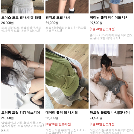
토이스 도트 랩나시[캡내장]
엔지오 프릴 나시
페리닝 홀터 레이어드 나시
26,000원
24,000원
19,800원
도트 패턴으로 러블리하면서도
프릴 디테일로 러블리한 무드를
[8월20일 입고예정]
섹시한 무드를 더해준 캡나시!
더해준 나시!
홀터나시와 레이어드된 디자인으
로 유니크한 배색 나시 !
트러핑 프릴 캉캉 뷔스티에
메이리 홀터 랩 나시탑
하트릿 플로랄 나시[캡내장]
24,000원
26,000원
24,500원
발랄하면서 여름 휴양지룩으로도
[8월20일 입고예정]
[8월18일 입고예정]
즐기기 좋은 프릴 캉캉 뷔스티에 !
여성스러운 무드의 소장가치가
여성스러운 무드의 하트넥라인이
있는 홀터넥 아이템 !
매력적인 러블리 아이템 !