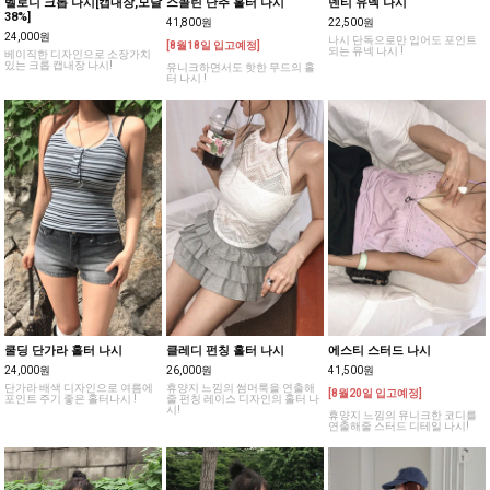
벨로니 크롭 나시[캡내장,모달
스콜린 단추 홀터 나시
덴티 유넥 나시
38%]
41,800원
22,500원
24,000원
나시 단독으로만 입어도 포인트
[8월18일 입고예정]
되는 유넥 나시 !
베이직한 디자인으로 소장가치
있는 크롭 캡내장 나시!
유니크하면서도 핫한 무드의 홀
터 나시 !
쿨딩 단가라 홀터 나시
클레디 펀칭 홀터 나시
에스티 스터드 나시
24,000원
26,000원
41,500원
단가라 배색 디자인으로 여름에
휴양지 느낌의 썸머룩을 연출해
[8월20일 입고예정]
포인트 주기 좋은 홀터나시 !
줄 펀칭 레이스 디자인의 홀터 나
시!
휴양지 느낌의 유니크한 코디를
연출해줄 스터드 디테일 나시!