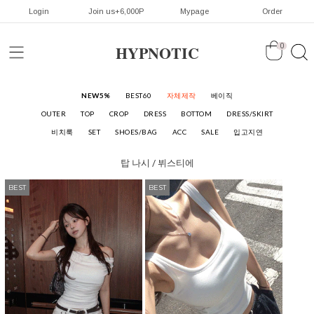
Login
Join us+6,000P
Mypage
Order
HYPNOTIC
0
NEW5%
BEST60
자체제작
베이직
OUTER
TOP
CROP
DRESS
BOTTOM
DRESS/SKIRT
비치룩
SET
SHOES/BAG
ACC
SALE
입고지연
탑
나시 / 뷔스티에
BEST
BEST