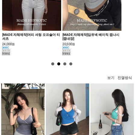
여리 셔링 오프숄더 티
[MADE:자체제작]딥유넥 베이직 캡나시
랩스티 딥유넥 반팔 티셔츠[모
[캡내장]
18,000원
20,500원
보기
진열방식