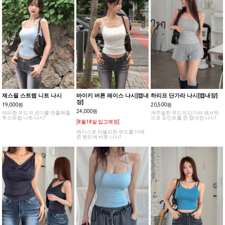
제스필 스트랩 니트 나시
바이키 버튼 레이스 나시[캡내
하리프 단가라 나시[캡내장]
장]
19,000원
20,500원
24,000원
여리한 무드의 코디를 연출해줄
캐주얼한 무드의 단가라 패브릭
투스트랩 니트 나시!
으로 포인트를 준 캡내장 나시!
[8월18일 입고예정]
레이스로 러블리한 무드를 더해
준 헨리넥 버튼 나시!