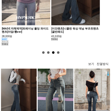
[MADE:자체제작]트레이닝 폴딩 와이드
[이안팬츠]니클런 워싱 데님 부츠컷팬츠
[MAD
팬츠[아담/롱ver]
[골반패드]
부츠컷팬츠
28,000원
45,500원
42,000
보기
진열방식