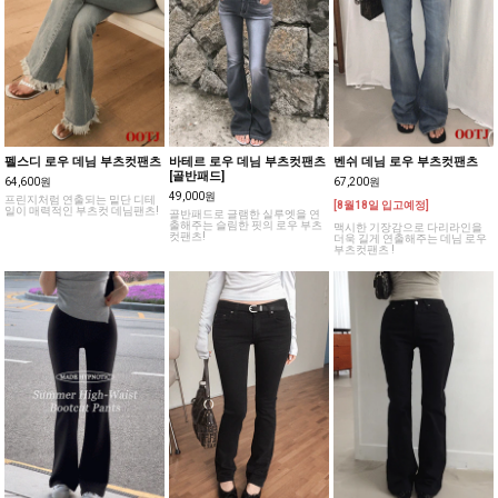
펠스디 로우 데님 부츠컷팬츠
바테르 로우 데님 부츠컷팬츠
벤쉬 데님 로우 부츠컷팬츠
[골반패드]
64,600원
67,200원
49,000원
프린지처럼 연출되는 밑단 디테
[8월18일 입고예정]
일이 매력적인 부츠컷 데님팬츠!
골반패드로 글램한 실루엣을 연
출해주는 슬림한 핏의 로우 부츠
맥시한 기장감으로 다리라인을
컷팬츠!
더욱 길게 연출해주는 데님 로우
부츠컷팬츠 !