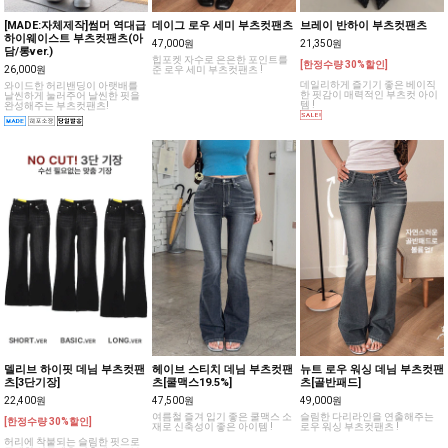
[MADE:자체제작]썸머 역대급
데이그 로우 세미 부츠컷팬츠
브레이 반하이 부츠컷팬츠
하이웨이스트 부츠컷팬츠(아
47,000원
21,350원
담/롱ver.)
힙포켓 자수로 은은한 포인트를
[한정수량 30%할인]
26,000원
준 로우 세미 부츠컷팬츠 !
데일리하게 즐기기 좋은 베이직
와이드한 허리밴딩이 아랫배를
한 핏감이 매력적인 부츠컷 아이
날씬하게 눌러주어 날씬한 핏을
템 !
완성해주는 부츠컷팬츠!
델리브 하이핏 데님 부츠컷팬
헤이브 스티치 데님 부츠컷팬
뉴트 로우 워싱 데님 부츠컷팬
츠[3단기장]
츠[쿨맥스19.5%]
츠[골반패드]
22,400원
47,500원
49,000원
여름철 즐겨 입기 좋은 쿨맥스 소
슬림한 다리라인을 연출해주는
[한정수량 30%할인]
재로 신축성이 좋은 아이템 !
로우 워싱 부츠컷팬츠 !
허리에 착붙되는 슬림한 핏으로