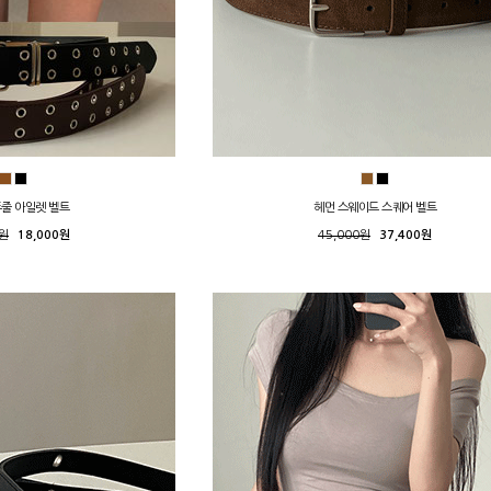
두줄 아일렛 벨트
헤먼 스웨이드 스퀘어 벨트
0원
18,000원
45,000원
37,400원