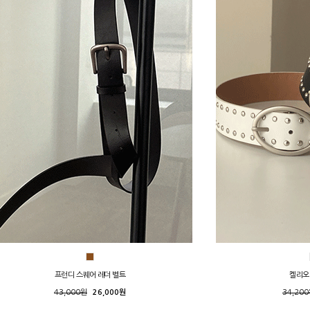
프런디 스퀘어 레더 벨트
켈리오
43,000원
26,000원
34,20