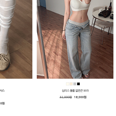
니삭스
심리스 볼륨 얇은끈 브라
32,000원
18,000원
00원