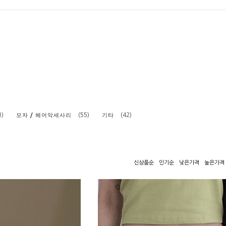
1)
(55)
(42)
모자 / 헤어악세사리
기타
신상품순
인기순
낮은가격
높은가격