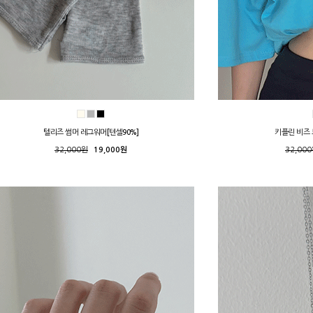
텔리즈 썸머 레그워머[텐셀90%]
키플린 비즈
32,000원
19,000원
32,00