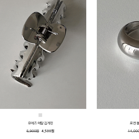
유에즈 메탈 집게핀
로켄 
8,900원
4,500원
14,00