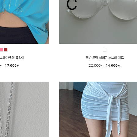
 보헤미안 링 목걸이
펙슨 투명 실리콘 누브라 패드
0원
17,000원
22,000원
14,000원