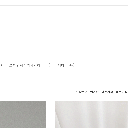
1)
(55)
(42)
모자 / 헤어악세사리
기타
신상품순
인기순
낮은가격
높은가격