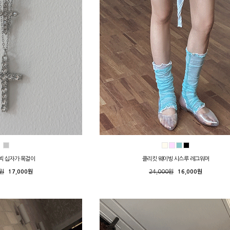
빅 십자가 목걸이
클리킷 웨이빙 시스루 레그워머
0원
17,000원
24,000원
16,000원