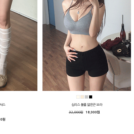
니삭스
심리스 볼륨 얇은끈 브라
32,000원
18,000원
00원