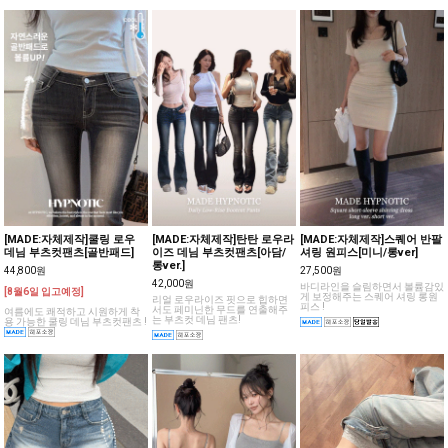
[MADE:자체제작]쿨링 로우
[MADE:자체제작]탄탄 로우라
[MADE:자체제작]스퀘어 반팔
데님 부츠컷팬츠[골반패드]
이즈 데님 부츠컷팬츠[아담/
셔링 원피스[미니/롱ver]
롱ver.]
44,800원
27,500원
42,000원
바디라인을 슬림하면서 볼륨감있
[8월6일 입고예정]
게 보정해주는 스퀘어 셔링 롱원
리얼 로우라이즈 핏으로 힙하면
피스 !
서도 페미닌한 무드를 연출해주
여름에도 쾌적하고 시원하게 착
는 부츠컷 데님 팬츠!
용 가능한 쿨링 데님 부츠컷팬츠 !