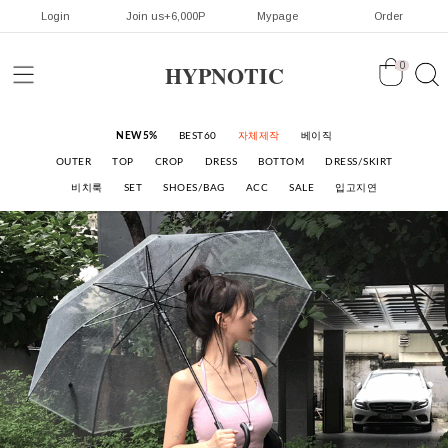
Login
Join us+6,000P
Mypage
Order
HYPNOTIC
0
NEW5%
BEST60
자체제작
베이직
OUTER
TOP
CROP
DRESS
BOTTOM
DRESS/SKIRT
비치룩
SET
SHOES/BAG
ACC
SALE
입고지연