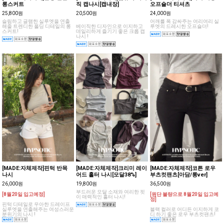
[MADE:자체제작]폴딩 언발
[MADE:자체제작]딥유넥 베이
[MADE:자체제작]여리 셔링
롱스커트
직 캡나시[캡내장]
오프숄더 티셔츠
25,800원
20,500원
24,000원
슬림하고 글램한 실루엣을 연출
어깨를 폭 감싸주는 여리여리 실
해줄 트렌디한 폴딩 디테일의 롱
베이직한 디자인으로 이지하고
루엣의 드레시한 오프숄더!
스커트!
데일리하게 즐기기 좋은 크롭 캡
나시 !
[MADE:자체제작]핀턱 반목
[MADE:자체제작]크리미 레이
[MADE:자체제작]코튼 로우
나시
어드 홀터 나시[모달38%]
부츠컷팬츠[아담/롱ver]
26,000원
19,800원
36,500원
부드러운 모달 소재와 여리한 핏
[8월20일 입고예정]
[원단 불량으로 8월20일 입고예
이 매력적인 홀터 나시!
정]
핀턱 디테일로 우아한 드레이프
실루엣을 연출해주는 여성스러운
블랙 컬러로 어디든 이지하게 코
분위기의 나시 !
디 하기 좋은 로우 부츠컷팬츠!