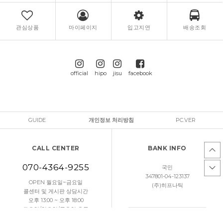
관심상품
마이페이지
입고지연
배송조회
official
hipo
jisu
facebook
GUIDE
개인정보 처리방침
PC.VER
CALL CENTER
BANK INFO
070-4364-9255
국민
347801-04-123137
OPEN 월요일~금요일
(주)히프나틱
콜센터 및 게시판 상담시간
오후 13:00 ~ 오후 18:00
토요일/일요일/공휴일 휴무
문의하기