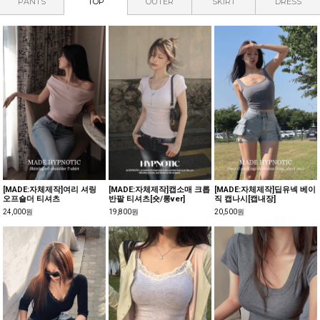
PANTS
TOP
OUTER
SKIRT
DRESS
[MADE:자체제작]여리 셔링
[MADE:자체제작]캡소매 크롭
[MADE:자체제작]딥유넥 베이
오프숄더 티셔츠
반팔 티셔츠[숏/롱ver]
직 캡나시[캡내장]
24,000원
19,800원
20,500원