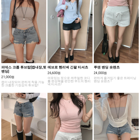
피데스 크롭 튜브탑[캡내장,뒷
에브로 헨리넥 긴팔 티셔츠
루덴 밴딩 숏팬츠
밴딩]
26,600원
24,000원
21,000원
여유있는 핏으로 캐주얼한 코디
편하게 즐겨입기 좋은 트레이닝
를 완성해줄 편안한 무드의 헨리
밴딩 숏팬츠 !
캡이 내장되어 편하게 착용 가능
넥 티셔츠!
한 크롭한 기장감의 튜브탑!