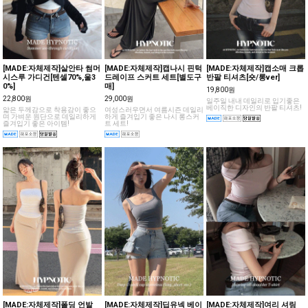
[MADE:자체제작]살안타 썸머
[MADE:자체제작]캡나시 핀턱
[MADE:자체제작]캡소매 크롭
시스루 가디건[텐셀70%,울3
드레이프 스커트 세트[별도구
반팔 티셔츠[숏/롱ver]
0%]
매]
19,800원
22,800원
29,000원
일주일 내내 데일리로 입기좋은
베이직한 디자인의 반팔 티셔츠!
얇은 두께감으로 착용감이 좋으
여성스러우면서 여름시즌 데일리
며 가벼운 원단으로 데일리하게
하게 즐겨입기 좋은 나시 롱스커
즐겨입기 좋은 아이템!
트 세트!