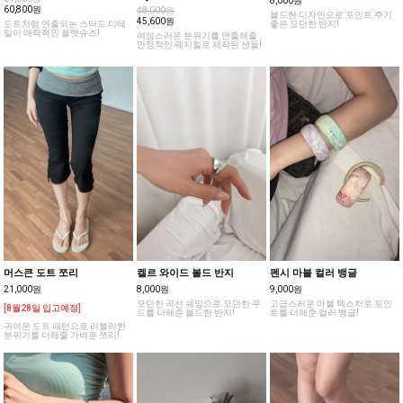
M]
64,000원
8,000원
60,800원
48,000원
볼드한 디자인으로 포인트 주기
45,600원
도트처럼 연출되는 스터드 디테
좋은 모던한 반지!
일이 매력적인 플랫슈즈!
여성스러운 분위기를 연출해줄
안정적인 웨지힐로 제작된 샌들!
머스큰 도트 쪼리
켈르 와이드 볼드 반지
펜시 마블 컬러 뱅글
21,000원
8,000원
9,000원
모던한 곡선 쉐잎으로 모던한 무
고급스러운 마블 텍스처로 포인
[8월28일 입고예정]
드를 더해준 볼드한 반지!
트를 더해준 컬러 뱅글!
귀여운 도트 패턴으로 러블리한
분위기를 더해줄 가벼운 쪼리!