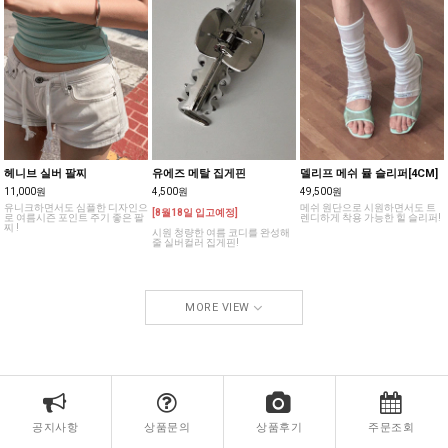
헤니브 실버 팔찌
유에즈 메탈 집게핀
델리프 메쉬 뮬 슬리퍼[4CM]
11,000원
4,500원
49,500원
유니크하면서도 심플한 디자인으
메쉬 원단으로 시원하면서도 트
[8월18일 입고예정]
로 여름시즌 포인트 주기 좋은 팔
렌디하게 착용 가능한 힐 슬리퍼!
찌 !
시원 청량한 여름 코디를 완성해
줄 실버컬러 집게핀!
MORE VIEW
공지사항
상품문의
상품후기
주문조회