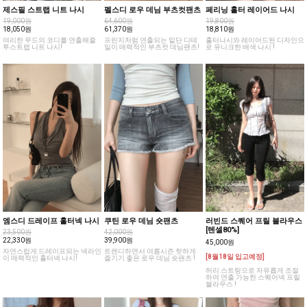
제스필 스트랩 니트 나시
펠스디 로우 데님 부츠컷팬츠
페리닝 홀터 레이어드 나시
19,000원
64,600원
19,800원
18,050원
61,370원
18,810원
여리한 무드의 코디를 연출해줄
프린지처럼 연출되는 밑단 디테
홀터나시와 레이어드된 디자인으
투스트랩 니트 나시!
일이 매력적인 부츠컷 데님팬츠!
로 유니크한 배색 나시 !
엠스디 드레이프 홀터넥 나시
쿠틴 로우 데님 숏팬츠
러빈드 스퀘어 프릴 블라우스
[텐셀80%]
23,500원
42,000원
22,330원
39,900원
45,000원
자연스럽게 드레이프되는 넥라인
트렌디하면서 여름시즌 핫하게
[8월18일 입고예정]
이 매력적인 홀터넥 나시!
즐기기 좋은 로우 데님 숏팬츠 !
허리 스트링으로 자유롭게 조절
하여 연출 가능한 스퀘어넥 프릴
블라우스 !