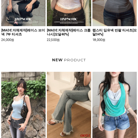
[MADE:자체제작]레이스 브이
[MADE:자체제작]레이스 크롭
랩스티 딥유넥 반팔 티셔츠[모
넥 7부 티셔츠
나시[모달40%]
달34%]
24,000원
22,500원
18,000원
NEW
PRODUCT