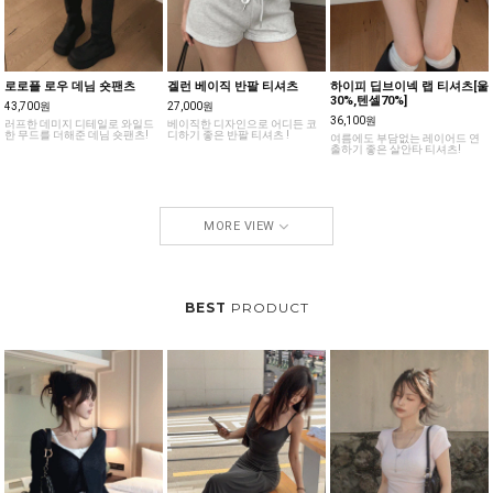
로로플 로우 데님 숏팬츠
겔런 베이직 반팔 티셔츠
하이피 딥브이넥 랩 티셔츠[울
30%,텐셀70%]
43,700원
27,000원
36,100원
러프한 데미지 디테일로 와일드
베이직한 디자인으로 어디든 코
한 무드를 더해준 데님 숏팬츠!
디하기 좋은 반팔 티셔츠 !
여름에도 부담없는 레이어드 연
출하기 좋은 살안타 티셔츠!
MORE VIEW
BEST
PRODUCT