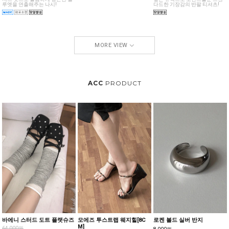
바디라인을 따라 슬림하게 떨어
지느 핏으로 깔끔하게 정돈된 실
깊은 유넥으로 포인트를준 스탠
루엣을 연출해주는 나시!
다드한 기장감의 반팔 티셔츠!
MORE VIEW
ACC
PRODUCT
바에니 스터드 도트 플랫슈즈
모에즈 투스트랩 웨지힐[8C
로켄 볼드 실버 반지