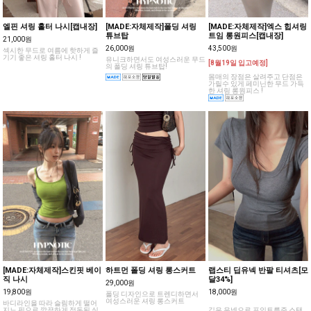
엘핀 셔링 홀터 나시[캡내장]
[MADE:자체제작]폴딩 셔링
[MADE:자체제작]엑스 힙셔링
튜브탑
트임 롱원피스[캡내장]
21,000원
26,000원
43,500원
섹시한 무드로 여름에 핫하게 즐
기기 좋은 셔링 홀터 나시 !
유니크하면서도 여성스러운 무드
[8월19일 입고예정]
의 폴딩 셔링 튜브탑!
몸매의 장점은 살려주고 단점은
가릴수 있게 페미닌한 무드 가득
한 셔링 롱원피스 !
[MADE:자체제작]스킨핏 베이
하트먼 폴딩 셔링 롱스커트
랩스티 딥유넥 반팔 티셔츠[모
직 나시
달34%]
29,000원
19,800원
18,000원
폴딩 디자인으로 트렌디하면서
여성스러운 셔링 롱스커트