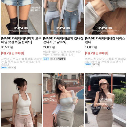
[MADE:자체제작]데미지 로우
[MADE:자체제작]골지 캡내장
[MADE:자체제작]새깅 레이스
데님 숏팬츠[골반패드]
끈나시[모달30%]
팬티
35,500원
24,000원
14,000원
여리한 얇은끈으로 제작된 베이
[8월7일 입고예정]
[8월7일 입고예정]
직한 디자인의 골지 나시 !
자연스러운 골반볼륨감을 더해주
트렌디한 레이어드룩을 완성해줄
는 힙한 무드의 로우라이즈 데님
새깅 패션 필수템 레이스 팬티 !
숏팬츠!