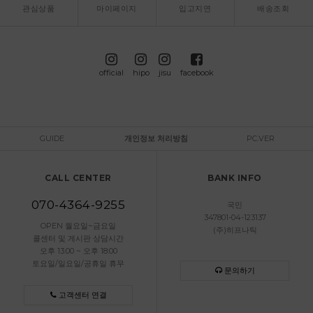
관심상품
마이페이지
입고지연
배송조회
official
hipo
jisu
facebook
GUIDE
개인정보 처리방침
PC.VER
CALL CENTER
BANK INFO
070-4364-9255
국민
347801-04-123137
OPEN 월요일~금요일
(주)히프나틱
콜센터 및 게시판 상담시간
오후 13:00 ~ 오후 18:00
토요일/일요일/공휴일 휴무
문의하기
고객센터 연결