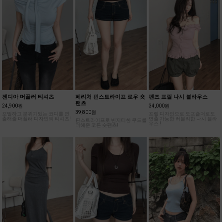
젠디아 머플러 티셔츠
페리처 핀스트라이프 로우 숏
펜즈 프릴 나시 블라우스
팬츠
24,900원
34,000원
39,800원
포멀하고 분위기있는 코디를 연
프릴 디자인으로 오프숄더로도
출해줄 머플러 디자인의 티셔츠!
연출 가능한 러블리한 나시 블라
핀스트라이프로 빈지티한 무드를
우스 !
더해준 코튼 숏팬츠!