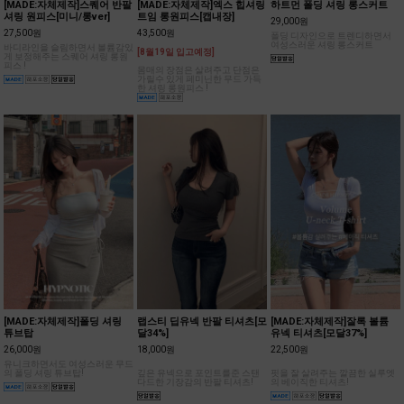
[MADE:자체제작]스퀘어 반팔
[MADE:자체제작]엑스 힙셔링
하트먼 폴딩 셔링 롱스커트
셔링 원피스[미니/롱ver]
트임 롱원피스[캡내장]
29,000원
27,500원
43,500원
폴딩 디자인으로 트렌디하면서
여성스러운 셔링 롱스커트
바디라인을 슬림하면서 볼륨감있
[8월19일 입고예정]
게 보정해주는 스퀘어 셔링 롱원
피스 !
몸매의 장점은 살려주고 단점은
가릴수 있게 페미닌한 무드 가득
한 셔링 롱원피스 !
[MADE:자체제작]폴딩 셔링
랩스티 딥유넥 반팔 티셔츠[모
[MADE:자체제작]잘록 볼륨
튜브탑
달34%]
유넥 티셔츠[모달37%]
26,000원
18,000원
22,500원
유니크하면서도 여성스러운 무드
의 폴딩 셔링 튜브탑!
깊은 유넥으로 포인트를준 스탠
핏을 잘 살려주는 깔끔한 실루엣
다드한 기장감의 반팔 티셔츠!
의 베이직한 티셔츠!