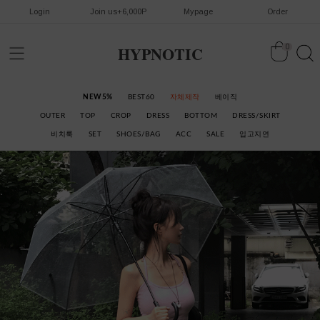
Login
Join us+6,000P
Mypage
Order
HYPNOTIC
0
NEW5%
BEST60
자체제작
베이직
OUTER
TOP
CROP
DRESS
BOTTOM
DRESS/SKIRT
비치룩
SET
SHOES/BAG
ACC
SALE
입고지연