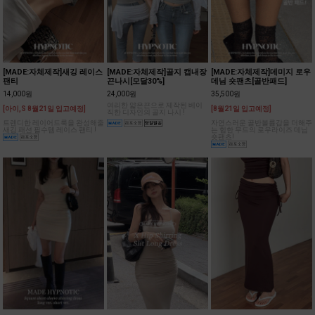
[MADE:자체제작]새깅 레이스
[MADE:자체제작]골지 캡내장
[MADE:자체제작]데미지 로우
팬티
끈나시[모달30%]
데님 숏팬츠[골반패드]
14,000원
24,000원
35,500원
여리한 얇은끈으로 제작된 베이
[아이,S 8월21일 입고예정]
[8월21일 입고예정]
직한 디자인의 골지 나시 !
트렌디한 레이어드룩을 완성해줄
자연스러운 골반볼륨감을 더해주
새깅 패션 필수템 레이스 팬티 !
는 힙한 무드의 로우라이즈 데님
숏팬츠!