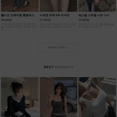
헬시오 드레이핑 롱원피스
시피엔 유넥 5부 티셔츠
제스필 스트랩 니트 나시
38,000원
21,000원
19,000원
드레이핑 디테일로 우아한 무드
5북소매로 포멀한 무드를 더해준
여리한 무드의 코디를 연출해줄
를 더해준 맥시한 기장감의 원피
분위기있는 컬러감의 티셔츠!
투스트랩 니트 나시!
스!
MORE VIEW
BEST
PRODUCT