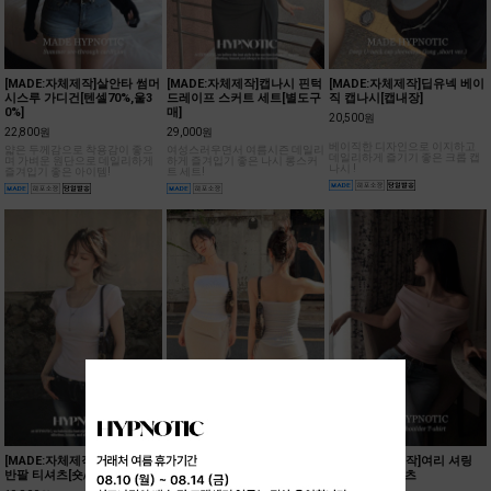
[MADE:자체제작]살안타 썸머
[MADE:자체제작]캡나시 핀턱
[MADE:자체제작]딥유넥 베이
시스루 가디건[텐셀70%,울3
드레이프 스커트 세트[별도구
직 캡나시[캡내장]
0%]
매]
20,500원
22,800원
29,000원
베이직한 디자인으로 이지하고
얇은 두께감으로 착용감이 좋으
여성스러우면서 여름시즌 데일리
데일리하게 즐기기 좋은 크롭 캡
며 가벼운 원단으로 데일리하게
하게 즐겨입기 좋은 나시 롱스커
나시 !
즐겨입기 좋은 아이템!
트 세트!
[MADE:자체제작]캡소매 크롭
[MADE:자체제작]폴딩 언발
[MADE:자체제작]여리 셔링
반팔 티셔츠[숏/롱ver]
롱스커트
오프숄더 티셔츠