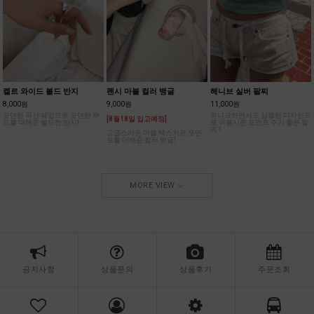
켈르 와이드 볼드 반지
펜시 마블 컬러 뱅글
헤니브 실버 팔찌
8,000원
9,000원
11,000원
모던한 곡선 쉐잎으로 모던한 무
유니크하면서도 심플한 디자인으
[8월18일 입고예정]
드를 더해준 볼드한 반지!
로 여름시즌 포인트 주기 좋은 팔
찌 !
고급스러운 마블 텍스처로 포인
트를 더해준 컬러 뱅글!
MORE VIEW
공지사항
상품문의
상품후기
주문조회