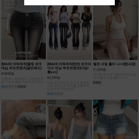
[MADE:자체제작]쿨링 로우
[MADE:자체제작]탄탄 로우라
엘핀 셔링 홀터 나시[캡내장]
데님 부츠컷팬츠[골반패드]
이즈 데님 부츠컷팬츠[아담/
21,000원
롱ver.]
44,800원
섹시한 무드로 여름에 핫하게 즐
42,000원
기기 좋은 셔링 홀터 나시 !
여름에도 쾌적하고 시원하게 착
용 가능한 쿨링 데님 부츠컷팬츠 !
리얼 로우라이즈 핏으로 힙하면
서도 페미닌한 무드를 연출해주
는 부츠컷 데님 팬츠!