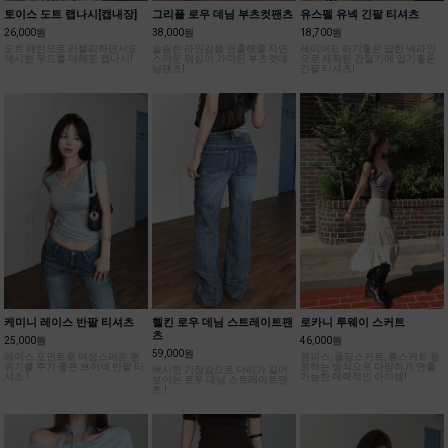
토이스 도트 랩나시[캡내장]
그리플 로우 데님 부츠컷팬츠
유스펠 유넥 긴팔 티셔츠
26,000원
38,000원
18,700원
도트 패턴으로 러블리하면서도
슬림한 라인감을 연출해줄 자연
레이어드 하기좋은 딥한 넥라인
섹시한 무드를 더해준 캡나시!
스러운 워싱이 가미된 부츠컷데
으로 제작된 간절기에 입기좋은
님팬츠!
긴팔 티셔츠!
케미니 레이스 반팔 티셔츠
헬킨 로우 데님 스트레이트팬
로카니 투웨이 스커트
츠
25,000원
46,000원
59,000원
레이스 포인트로 여성스러운 분
원피스, 폴딩스커트, 롱스커트 등
위기를 주기 좋은 브이넥 반팔 티
원하는 방식으로 다양하게 연출
맥시한 기장감으로 다리가 길어
셔츠 !
가능한 매력적인 아이템!
보이는 로우 데님 스트레이트팬
츠 !