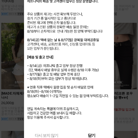
19,800원
25,800원
24,000원
일주일 내내 데일리로 입기좋은
슬림하고 글램한 실루엣을 연출
어깨를 폭 감싸주는 여리여리 실
베이직한 디자인의 반팔 티셔츠!
해줄 트렌디한 폴딩 디테일의 롱
루엣의 드레시한 오프숄더!
스커트!
[MADE:자체제작]핀턱 반목
[MADE:자체제작]크리미 레이
[MADE:자체제작]코튼 로우
나시
어드 홀터 나시[모달38%]
부츠컷팬츠[아담/롱ver]
26,000원
19,800원
36,500원
핀턱 디테일로 우아한 드레이프
부드러운 모달 소재와 여리한 핏
[원단 불량으로 8월20일 입고예
실루엣을 연출해주는 여성스러운
이 매력적인 홀터 나시!
정]
분위기의 나시 !
블랙 컬러로 어디든 이지하게 코
디 하기 좋은 로우 부츠컷팬츠!
다시 보지 않기
닫기