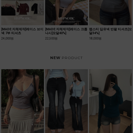
[MADE:자체제작]레이스 브이
[MADE:자체제작]레이스 크롭
랩스티 딥유넥 반팔 티셔츠[모
넥 7부 티셔츠
나시[모달40%]
달34%]
24,000원
22,500원
18,000원
NEW
PRODUCT