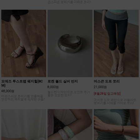
급스러운 분위기를 더해준 쪼리!
모에즈 투스트랩 웨지힐[8C
로켄 볼드 실버 반지
머스큰 도트 쪼리
M]
8,000원
21,000원
48,000원
볼드한 디자인으로 포인트 주기
[8월28일 입고예정]
좋은 모던한 반지!
여성스러운 분위기를 연출해줄
안정적인 웨지힐로 제작된 샌들!
귀여운 도트 패턴으로 러블리한
분위기를 더해줄 가벼운 쪼리!