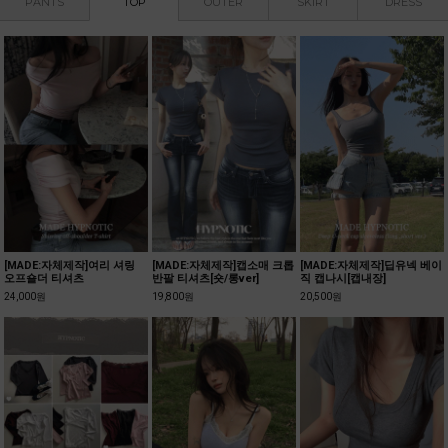
PANTS
TOP
OUTER
SKIRT
DRESS
[MADE:자체제작]여리 셔링
[MADE:자체제작]캡소매 크롭
[MADE:자체제작]딥유넥 베이
오프숄더 티셔츠
반팔 티셔츠[숏/롱ver]
직 캡나시[캡내장]
24,000원
19,800원
20,500원