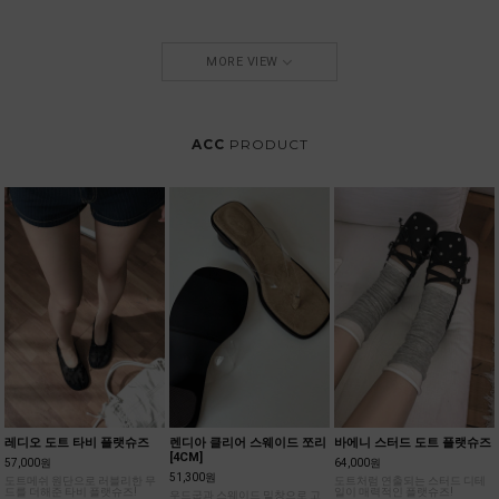
MORE VIEW
ACC
PRODUCT
레디오 도트 타비 플랫슈즈
렌디아 클리어 스웨이드 쪼리
바에니 스터드 도트 플랫슈즈
[4CM]
57,000원
64,000원
51,300원
도트메쉬 원단으로 러블리한 무
도트처럼 연출되는 스터드 디테
드를 더해준 타비 플랫슈즈!
일이 매력적인 플랫슈즈!
우드굽과 스웨이드 밑창으로 고