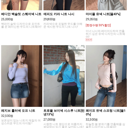
베디안 백슬릿 스퀘어넥 니트
에피도 카라 니트 나시
마이플 유넥 니트[울43%]
25,000원
29,800원
29,050원
백라인 슬릿 디자인으로 포인트
카라넥으로 포멀한 무드를 더해
[한정수량 30%할인]
를 준 페미닌한 무드의 니트웨어!
준 섹시한 무드의 니트 나시!
이너 나시와 레이어드하여 연출
하기 깊은 유넥 디자인의 니트웨
어!
레지브 홀터넥 오프 니트
트로플 브이넥 시스루 니트[린
페이프 유넥 스프링 니트[울1
넨13%]
0%]
32,500원
27,000원
32,500원
보온성이 있는 니트지 재질의 여
성스러운 무드의 아이템 !
시원한 니트 원단으로 여름까지
하늘한 봄 분위기를 연출해줄 심
부담없이 입기 좋은 살안타 니트!
플한 디자인의 니트웨어!