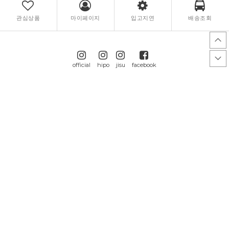
관심상품
마이페이지
입고지연
배송조회
official
hipo
jisu
facebook
GUIDE
개인정보 처리방침
PC.VER
CALL CENTER
BANK INFO
070-4364-9255
국민
347801-04-123137
OPEN 월요일~금요일
(주)히프나틱
콜센터 및 게시판 상담시간
오후 13:00 ~ 오후 18:00
토요일/일요일/공휴일 휴무
문의하기
고객센터 연결