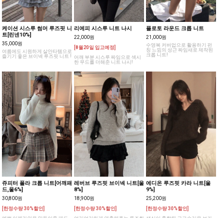
케이션 시스루 썸머 루즈핏 니
리에피 시스루 니트 나시
플로토 라운드 크롭 니트
트[린넨10%]
22,000원
21,000원
35,000원
수영복 커버업으로 활용하기 펀
[8월20일 입고예정]
칭 느낌의 성근 짜임새로 제작된
여름에도 시원하게 살안타템으로
크롭 니트!
즐기기 좋은 브이넥 루즈핏 니트 !
어깨 부분 시스루 짜임으로 섹시
한 무드를 더해준 니트 나시!
쥬피터 폴라 크롭 니트[어깨패
레버브 루즈핏 브이넥 니트[울
에디온 루즈핏 카라 니트[울
드,울6%]
8%]
9%]
30,800원
18,900원
25,200원
[한정수량 30%할인]
[한정수량 30%할인]
[한정수량 30%할인]