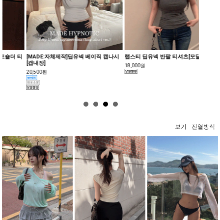
[MADE:자체제작]딥유넥 베이직 캡나시
랩스티 딥유넥 반팔 티셔츠[모달34%]
[MAD
[캡내장]
츠[숏/롱v
18,000원
20,500원
19,800
보기
진열방식