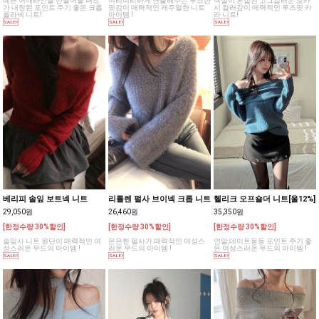
예쁜 어깨라인을 만들어줄 패드
여리여리하게 연출해주는 루즈한
색실이 혼합된 고그습러운 보카
가 내장된 포인트 주기 좋은 크롭
핏감이 매력적인 캐주얼한 니트
시 컬러감이 매력적인 루즈핏 카
폴라넥 니트!
아이템 !
라 니트!
베리피 솔잎 보트넥 니트
리틀렌 펄사 브이넥 크롭 니트
헬리크 오프숄더 니트[울12%]
29,050원
26,460원
35,350원
[한정수량 30%할인]
[한정수량 30%할인]
[한정수량 30%할인]
솔잎사 니트 원단이 매력적인 여
은은한 펄사가 매력적인 여성스
연말,데이트등등 포인트 주기 좋
성스러운 무드의 아이템 !
러운 무드의 아이템 !
은 여성스러운 무드의 아이템 !