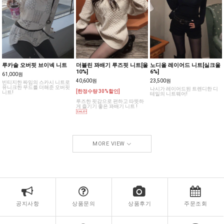
루카솔 오버핏 브이넥 니트
더블린 꽈배기 루즈핏 니트[울
노디올 레이어드 니트[실크울
10%]
6%]
61,000원
40,600원
23,500원
빈티지한 짜임의 스카시 니트로
유니크한 무드를 더해준 오버핏
나시가 레이어드된 트렌디한 디
[한정수량 30%할인]
니트!
테일의 니트웨어!
루즈한 핏감으로 편하고 따뜻하
게 즐기기 좋은 꽈배기 니트 !
MORE VIEW
공지사항
상품문의
상품후기
주문조회