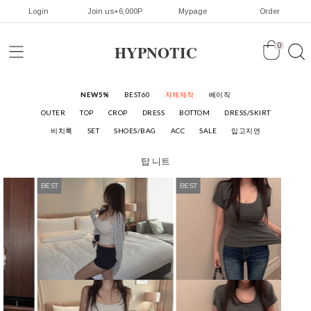
Login
Join us+6,000P
Mypage
Order
HYPNOTIC
0
NEW5%
BEST60
자체제작
베이직
OUTER
TOP
CROP
DRESS
BOTTOM
DRESS/SKIRT
비치룩
SET
SHOES/BAG
ACC
SALE
입고지연
탑
니트
BEST
BEST
BEST