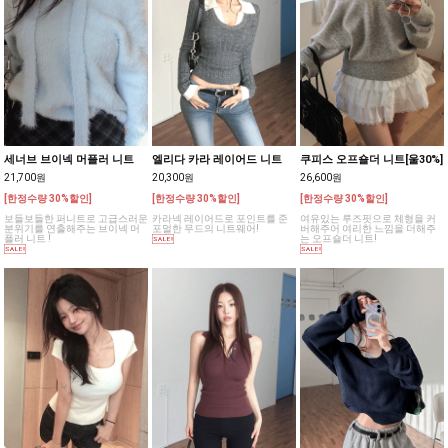
세너브 브이넥 머플러 니트
엘리다 카라 레이어드 니트
쿠피스 오프숄더 니트[울30%]
21,700원
20,300원
26,600원
[한정수량 30%할인]
[한정수량 30%할인]
[한정수량 30%할인]
보들보들한 퍼니트로 고급스러운
카라넥 레이어드로 포인트를 준
여유있는 루즈핏으로 체형을 커
분위기를 연출해주는 브이넥 머
포멀한 무드의 니트웨어!
버해주어 여리한 느낌을 더해주
플러 니트 !
는 오프숄더 니트!