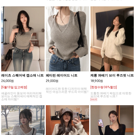
레이츠 스퀘어넥 캡소매 니트
페티린 레이어드 니트
케롱 꽈배기 브이 루즈핏 니트
26,000원
29,000원
18,900원
[5월13일 입고예정]
[한정수량 30%할인]
레이어드한 듯한 디자인이 매력
적인 여성스러운 무드의 아이템 !
쇄골라인이 돋보여 여리여리해
도톰한 꽈배기 짜임으로 따뜻한
보이는 스퀘어넥이 매력적인 캡
브이넥 루즈핏 니트 !
소매 아이템 !