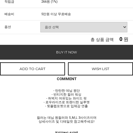
적립금
266원 (1%)
배송비
5만원 이상 무료배송
옵션
0
원
총 상품 금액
BUY IT NOW
ADD TO CART
WISH LIST
COMMENT
- 탄탄한 데님 원단
- 빈티지한 컬러 워싱
- 허벅지 여유있는 와이드 핏
- 로우라이즈로 트렌디한 실루엣
- 뒷플랩포켓으로 입체감 연출
컬러는 데님 원컬러와 S,M,L 3사이즈이며
상세사이즈 및 디테일컷 참고해주세요!