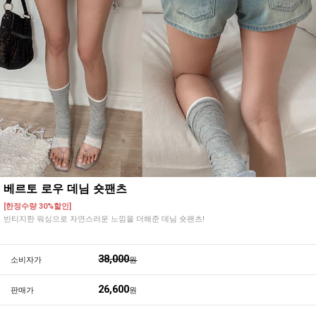
베르토 로우 데님 숏팬츠
[한정수량 30%할인]
빈티지한 워싱으로 자연스러운 느낌을 더해준 데님 숏팬츠!
38,000
소비자가
원
26,600
판매가
원