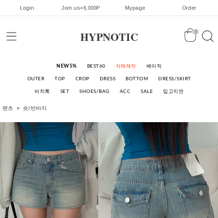
Login
Join us+6,000P
Mypage
Order
HYPNOTIC
0
NEW5%
BEST60
자체제작
베이직
OUTER
TOP
CROP
DRESS
BOTTOM
DRESS/SKIRT
비치룩
SET
SHOES/BAG
ACC
SALE
입고지연
팬츠
숏/반바지