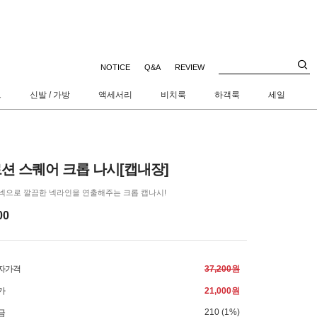
NOTICE
Q&A
REVIEW
트
신발 / 가방
액세서리
비치룩
하객룩
세일
션 스퀘어 크롭 나시[캡내장]
넥으로 깔끔한 넥라인을 연출해주는 크롭 캡나시!
00
자가격
37,200원
가
21,000원
210 (1%)
금