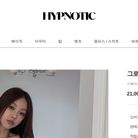
베이직
아우터
탑
팬츠
원피스 / 스커트
세
그로
스퀘어
21,0
소비
판매
적립