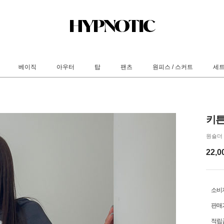
베이직
아우터
탑
팬츠
원피스 / 스커트
세
키튼
원숄더 
22,0
소비
판매
적립