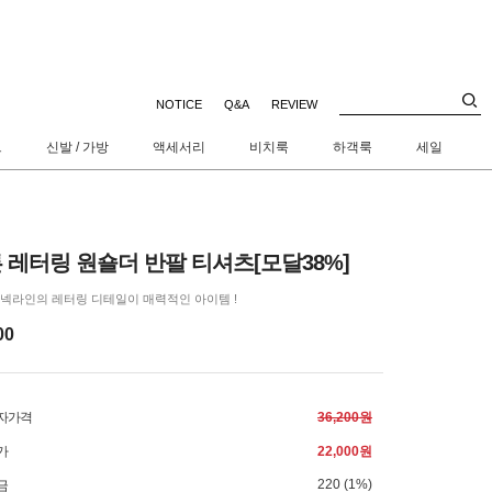
NOTICE
Q&A
REVIEW
트
신발 / 가방
액세서리
비치룩
하객룩
세일
 레터링 원숄더 반팔 티셔츠[모달38%]
넥라인의 레터링 디테일이 매력적인 아이템 !
00
자가격
36,200원
가
22,000원
220 (1%)
금