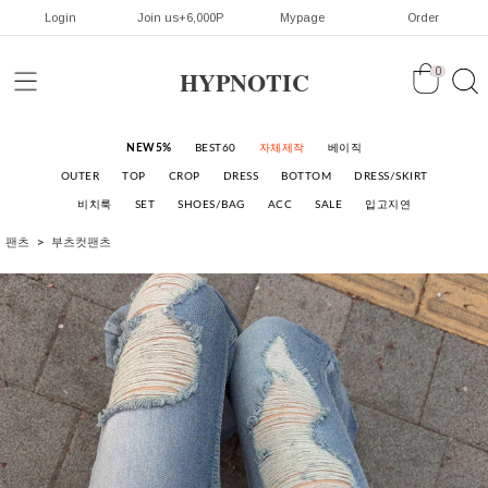
Login
Join us+6,000P
Mypage
Order
HYPNOTIC
0
NEW5%
BEST60
자체제작
베이직
OUTER
TOP
CROP
DRESS
BOTTOM
DRESS/SKIRT
비치룩
SET
SHOES/BAG
ACC
SALE
입고지연
팬츠
부츠컷팬츠