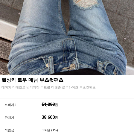
헬싱키 로우 데님 부츠컷팬츠
데미지 디테일로 빈티지한 무드를 더해준 로우라이즈 부츠컷팬츠!
51,000
소비자가
원
38,600
판매가
원
적립금
386원 (1%)