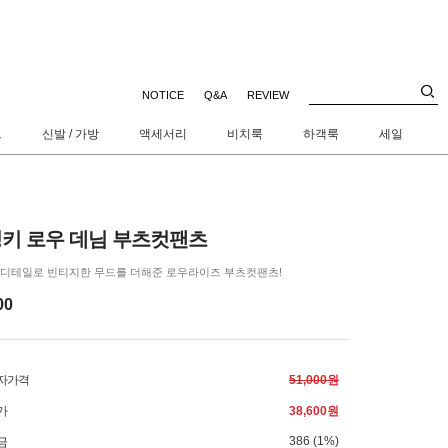
NOTICE
Q&A
REVIEW
트
신발 / 가방
액세서리
비치룩
하객룩
세일
키 로우 데님 부츠컷팬츠
 디테일로 빈티지한 무드를 더해준 로우라이즈 부츠컷팬츠!
00
자가격
51,000원
가
38,600원
386 (1%)
금