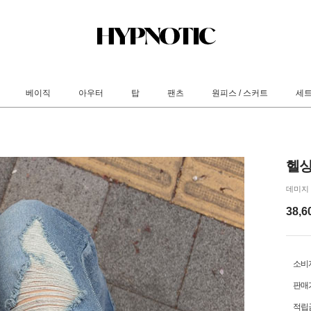
베이직
아우터
탑
팬츠
원피스 / 스커트
세
헬싱
데미지
38,6
소비
판매
적립