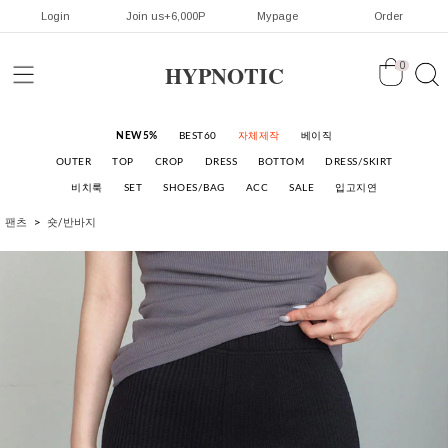
Login
Join us+6,000P
Mypage
Order
HYPNOTIC
0
NEW5%
BEST60
자체제작
베이직
OUTER
TOP
CROP
DRESS
BOTTOM
DRESS/SKIRT
비치룩
SET
SHOES/BAG
ACC
SALE
입고지연
팬츠
숏/반바지