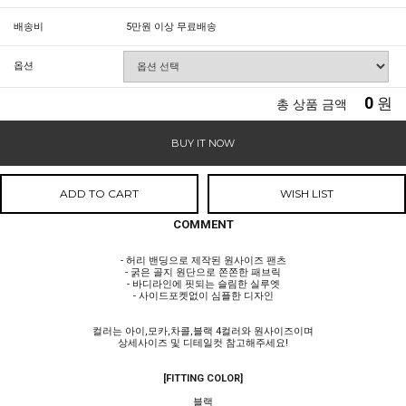
배송비
5만원 이상 무료배송
옵션
0
원
총 상품 금액
BUY IT NOW
ADD TO CART
WISH LIST
COMMENT
- 허리 밴딩으로 제작된 원사이즈 팬츠
- 굵은 골지 원단으로 쫀쫀한 패브릭
- 바디라인에 핏되는 슬림한 실루엣
- 사이드포켓없이 심플한 디자인
컬러는 아이,모카,차콜,블랙 4컬러와 원사이즈이며
상세사이즈 및 디테일컷 참고해주세요!
[FITTING COLOR]
블랙