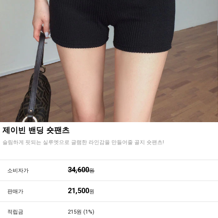
제이빈 밴딩 숏팬츠
슬림하게 핏되는 실루엣으로 글램한 라인감을 만들어줄 골지 숏팬츠!
34,600
소비자가
원
21,500
판매가
원
적립금
215원 (1%)