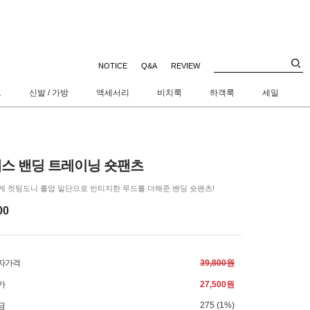
NOTICE
Q&A
REVIEW
트
신발 / 가방
액세서리
비치룩
하객룩
세일
스 밴딩 트레이닝 숏팬츠
게 컷팅도니 롤업 밑단으로 빈티지한 무드를 더해준 밴딩 숏팬츠!
00
자가격
39,800원
가
27,500원
275 (1%)
금