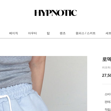
베이직
아우터
탑
팬츠
원피스 / 스커트
세
로덱
러프하
27,5
소비
판매
적립