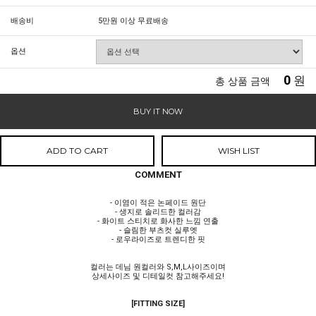
배송비
5만원 이상 무료배송
옵션
0
원
총 상품 금액
BUY IT NOW
ADD TO CART
WISH LIST
COMMENT
- 이염이 적은 논페이드 원단
- 생지로 솔리드한 컬러감
- 화이트 스티치로 화사한 느낌 연출
- 슬림한 부츠컷 실루엣
- 로우라이즈로 트렌디한 핏
컬러는 데님 원컬러와 S,M,L사이즈이며
상세사이즈 및 디테일컷 참고해주세요!
[FITTING SIZE]