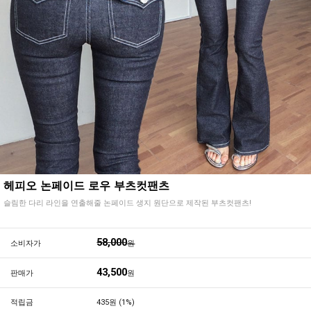
헤피오 논페이드 로우 부츠컷팬츠
슬림한 다리 라인을 연출해줄 논페이드 생지 원단으로 제작된 부츠컷팬츠!
58,000
소비자가
원
43,500
판매가
원
적립금
435원 (1%)