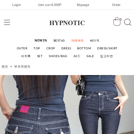
Login
Join us+6,000P
Mypage
Order
HYPNOTIC
0
NEW5%
BEST60
자체제작
베이직
OUTER
TOP
CROP
DRESS
BOTTOM
DRESS/SKIRT
비치룩
SET
SHOES/BAG
ACC
SALE
입고지연
팬츠
부츠컷팬츠