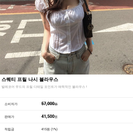
스퀘티 프릴 나시 블라우스
발레코어 무드의 프릴 디테일 포인트가 매력적인 블라우스 !
57,000
소비자가
원
41,500
판매가
원
적립금
415원 (1%)