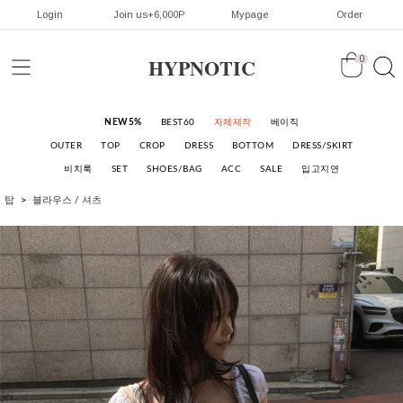
Login
Join us+6,000P
Mypage
Order
HYPNOTIC
0
NEW5%
BEST60
자체제작
베이직
OUTER
TOP
CROP
DRESS
BOTTOM
DRESS/SKIRT
비치룩
SET
SHOES/BAG
ACC
SALE
입고지연
탑
블라우스 / 셔츠