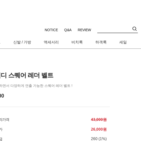
NOTICE
Q&A
REVIEW
트
신발 / 가방
액세서리
비치룩
하객룩
세일
디 스퀘어 레더 벨트
면서 다양하게 연출 가능한 스퀘어 레더 벨트 !
00
자가격
43,000원
가
26,000
원
260 (1%)
금