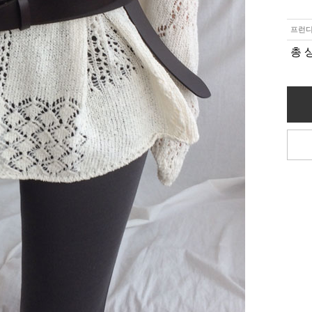
프런디
총 