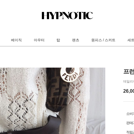
베이직
아우터
탑
팬츠
원피스 / 스커트
세
프런
데일리하
26,0
소비
판매
적립