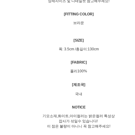
상세사이즈 및 디테일컷 참고해주세요!
[FITTING COLOR]
브라운
[SIZE]
폭: 3.5cm /총길이:130cm
[FABRIC]
폴리100%
[제조국]
국내
NOTICE
기모소재,화이트,아이컬러는 밝은컬러 특성상
잡사가 섞일수 있습니다!
이 점은 불량이 아니니 꼭 참고해주세요!