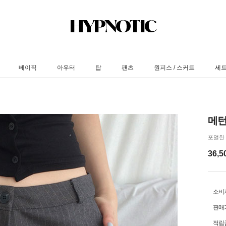
베이직
아우터
탑
팬츠
원피스 / 스커트
세
메턴
포멀한 
36,5
소비
판매
적립