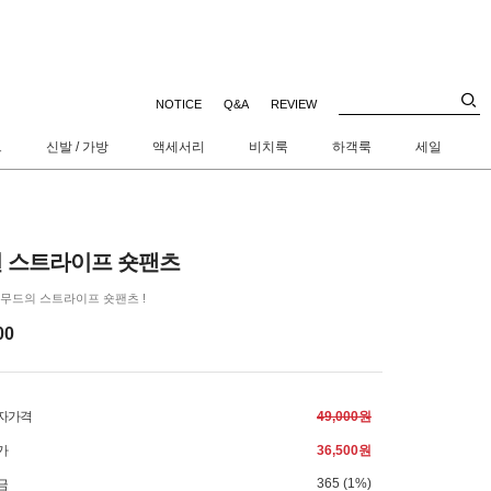
NOTICE
Q&A
REVIEW
트
신발 / 가방
액세서리
비치룩
하객룩
세일
 스트라이프 숏팬츠
무드의 스트라이프 숏팬츠 !
00
자가격
49,000원
가
36,500원
365 (1%)
금