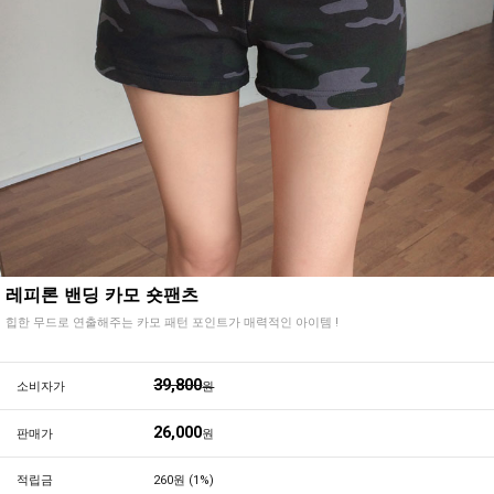
레피론 밴딩 카모 숏팬츠
힙한 무드로 연출해주는 카모 패턴 포인트가 매력적인 아이템 !
39,800
소비자가
원
26,000
판매가
원
적립금
260원 (1%)