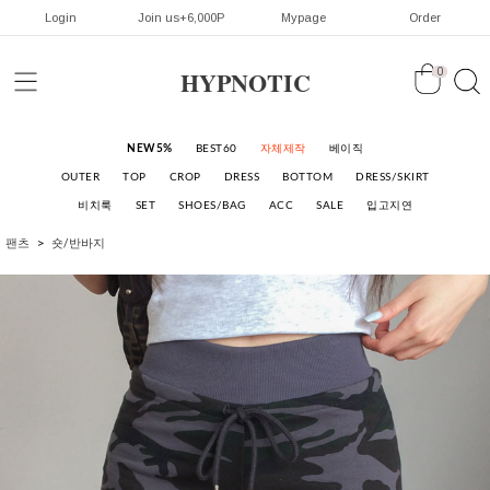
Login
Join us+6,000P
Mypage
Order
HYPNOTIC
0
NEW5%
BEST60
자체제작
베이직
OUTER
TOP
CROP
DRESS
BOTTOM
DRESS/SKIRT
비치룩
SET
SHOES/BAG
ACC
SALE
입고지연
팬츠
숏/반바지