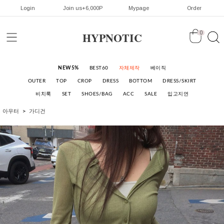
Login
Join us+6,000P
Mypage
Order
HYPNOTIC
0
NEW5%
BEST60
자체제작
베이직
OUTER
TOP
CROP
DRESS
BOTTOM
DRESS/SKIRT
비치룩
SET
SHOES/BAG
ACC
SALE
입고지연
아우터
가디건