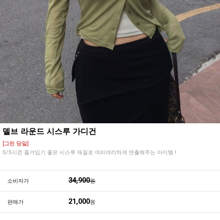
델브 라운드 시스루 가디건
[그린 당일]
S/S시즌 즐겨입기 좋은 시스루 재질로 여리여리하게 연출해주는 아이템 !
34,900
소비자가
원
21,000
판매가
원