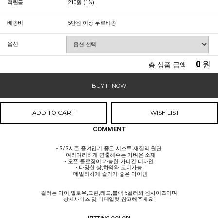
적립금
210원 (1%)
배송비
5만원 이상 무료배송
옵션
0
원
총 상품 금액
BUY IT NOW
ADD TO CART
WISH LIST
COMMENT
- S/S시즌 즐겨입기 좋은 시스루 재질의 원단
- 여리여리하게 연출해주는 가벼운 소재
- 오픈 클로징이 가능한 가디건 디자인
- 다양한 상,하의와 코디가능
- 데일리하게 즐기기 좋은 아이템
컬러는 아이,옐로우,그린,레드,블랙 5컬러와 원사이즈이며
상세사이즈 및 디테일컷 참고해주세요!