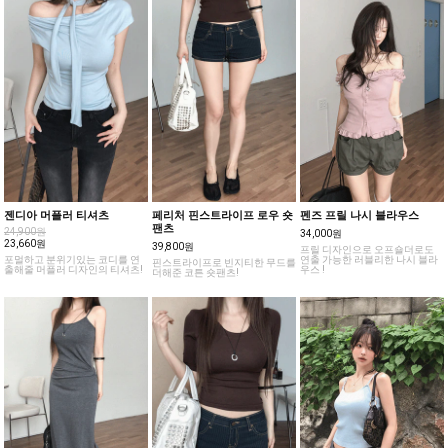
젠디아 머플러 티셔츠
페리처 핀스트라이프 로우 숏
펜즈 프릴 나시 블라우스
팬츠
24,900원
34,000원
23,660원
39,800원
프릴 디자인으로 오프숄더로도
포멀하고 분위기있는 코디를 연
연출 가능한 러블리한 나시 블라
핀스트라이프로 빈지티한 무드를
출해줄 머플러 디자인의 티셔츠!
우스 !
더해준 코튼 숏팬츠!