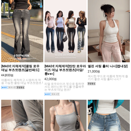
[MADE:자체제작]쿨링 로우
[MADE:자체제작]탄탄 로우라
엘핀 셔링 홀터 나시[캡내장]
데님 부츠컷팬츠[골반패드]
이즈 데님 부츠컷팬츠[아담/
21,000원
롱ver.]
44,800원
섹시한 무드로 여름에 핫하게 즐
42,000원
기기 좋은 셔링 홀터 나시 !
여름에도 쾌적하고 시원하게 착
용 가능한 쿨링 데님 부츠컷팬츠 !
리얼 로우라이즈 핏으로 힙하면
서도 페미닌한 무드를 연출해주
는 부츠컷 데님 팬츠!