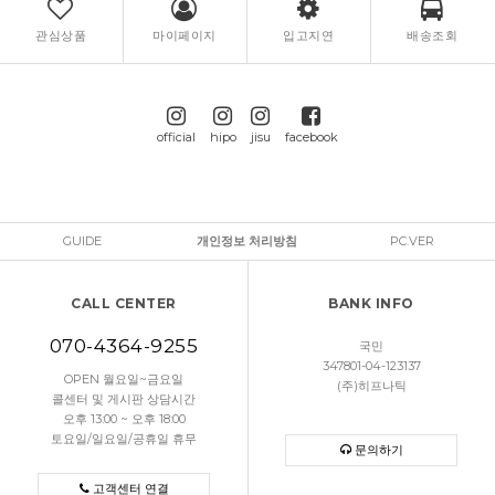
관심상품
마이페이지
입고지연
배송조회
official
hipo
jisu
facebook
GUIDE
개인정보 처리방침
PC.VER
CALL CENTER
BANK INFO
070-4364-9255
국민
347801-04-123137
OPEN 월요일~금요일
(주)히프나틱
콜센터 및 게시판 상담시간
오후 13:00 ~ 오후 18:00
토요일/일요일/공휴일 휴무
문의하기
고객센터 연결