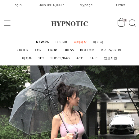
Login
Join us+6,000P
Mypage
Order
HYPNOTIC
0
NEW5%
BEST60
자체제작
베이직
OUTER
TOP
CROP
DRESS
BOTTOM
DRESS/SKIRT
비치룩
SET
SHOES/BAG
ACC
SALE
입고지연