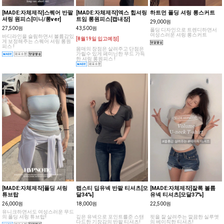
[MADE:자체제작]스퀘어 반팔
[MADE:자체제작]엑스 힙셔링
하트먼 폴딩 셔링 롱스커트
셔링 원피스[미니/롱ver]
트임 롱원피스[캡내장]
29,000원
27,500원
43,500원
폴딩 디자인으로 트렌디하면서
여성스러운 셔링 롱스커트
바디라인을 슬림하면서 볼륨감있
[8월19일 입고예정]
게 보정해주는 스퀘어 셔링 롱원
피스 !
몸매의 장점은 살려주고 단점은
가릴수 있게 페미닌한 무드 가득
한 셔링 롱원피스 !
[MADE:자체제작]폴딩 셔링
랩스티 딥유넥 반팔 티셔츠[모
[MADE:자체제작]잘록 볼륨
튜브탑
달34%]
유넥 티셔츠[모달37%]
26,000원
18,000원
22,500원
유니크하면서도 여성스러운 무드
의 폴딩 셔링 튜브탑!
깊은 유넥으로 포인트를준 스탠
핏을 잘 살려주는 깔끔한 실루엣
다드한 기장감의 반팔 티셔츠!
의 베이직한 티셔츠!