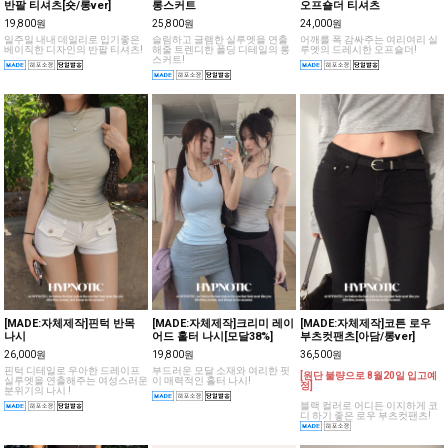
반팔 티셔츠[숏/롱ver]
롱스커트
오프숄더 티셔츠
19,800원
25,800원
24,000원
일주일 내내 데일리로 입기좋은
슬림하고 글램한 실루엣을 연출
어깨를 폭 감싸주는 여리여리 실
베이직한 디자인의 반팔 티셔츠!
해줄 트렌디한 폴딩 디테일의 롱
루엣의 드레시한 오프숄더!
스커트!
[MADE:자체제작]핀턱 반목
[MADE:자체제작]크리미 레이
[MADE:자체제작]코튼 로우
나시
어드 홀터 나시[모달38%]
부츠컷팬츠[아담/롱ver]
26,000원
19,800원
36,500원
핀턱 디테일로 우아한 드레이프
부드러운 모달 소재와 여리한 핏
[원단 불량으로 8월20일 입고예
실루엣을 연출해주는 여성스러운
이 매력적인 홀터 나시!
정]
분위기의 나시 !
블랙 컬러로 어디든 이지하게 코
디 하기 좋은 로우 부츠컷팬츠!