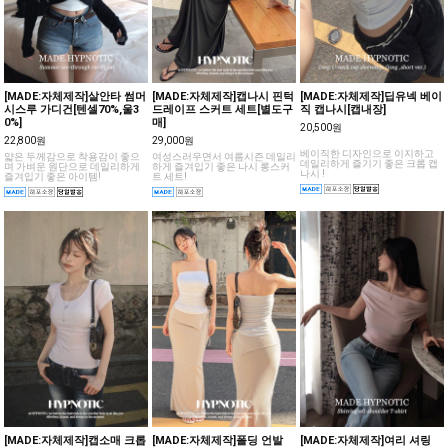
[MADE:자체제작]살안타 썸머
[MADE:자체제작]캡나시 핀턱
[MADE:자체제작]딥유넥 베이
시스루 가디건[텐셀70%,울3
드레이프 스커트 세트[별도구
직 캡나시[캡내장]
0%]
매]
20,500원
22,800원
29,000원
베이직한 디자인으로 이지하고
얇은 두께감으로 착용감이 좋으
여성스러우면서 여름시즌 데일리
데일리하게 즐기기 좋은 크롭 캡
며 가벼운 원단으로 데일리하게
하게 즐겨입기 좋은 나시 롱스커
나시 !
즐겨입기 좋은 아이템!
트 세트!
[MADE:자체제작]캡소매 크롭
[MADE:자체제작]폴딩 언발
[MADE:자체제작]여리 셔링