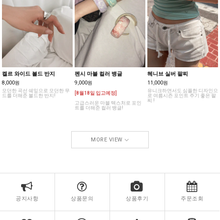
켈르 와이드 볼드 반지
펜시 마블 컬러 뱅글
헤니브 실버 팔찌
8,000원
9,000원
11,000원
모던한 곡선 쉐잎으로 모던한 무
유니크하면서도 심플한 디자인으
[8월18일 입고예정]
드를 더해준 볼드한 반지!
로 여름시즌 포인트 주기 좋은 팔
찌 !
고급스러운 마블 텍스처로 포인
트를 더해준 컬러 뱅글!
MORE VIEW
공지사항
상품문의
상품후기
주문조회