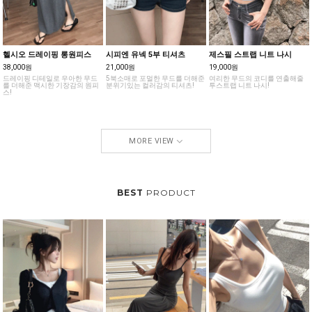
헬시오 드레이핑 롱원피스
시피엔 유넥 5부 티셔츠
제스필 스트랩 니트 나시
38,000원
21,000원
19,000원
드레이핑 디테일로 우아한 무드
5북소매로 포멀한 무드를 더해준
여리한 무드의 코디를 연출해줄
를 더해준 맥시한 기장감의 원피
분위기있는 컬러감의 티셔츠!
투스트랩 니트 나시!
스!
MORE VIEW
BEST
PRODUCT