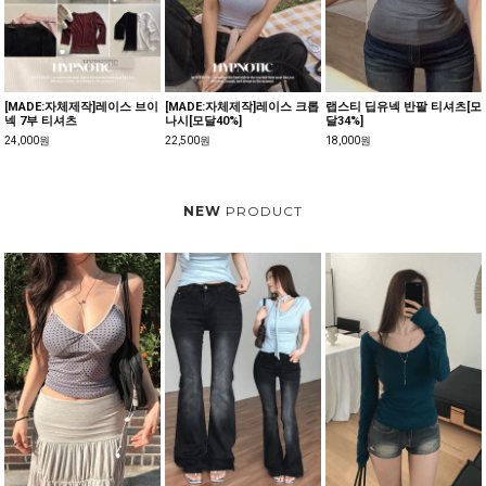
[MADE:자체제작]레이스 브이
[MADE:자체제작]레이스 크롭
랩스티 딥유넥 반팔 티셔츠[모
넥 7부 티셔츠
나시[모달40%]
달34%]
24,000원
22,500원
18,000원
NEW
PRODUCT