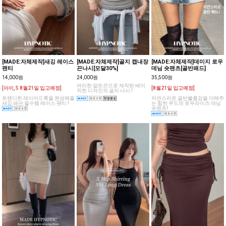
[MADE:자체제작]새깅 레이스
[MADE:자체제작]골지 캡내장
[MADE:자체제작]데미지 로우
팬티
끈나시[모달30%]
데님 숏팬츠[골반패드]
14,000원
24,000원
35,500원
여리한 얇은끈으로 제작된 베이
[아이,S 8월21일 입고예정]
[8월21일 입고예정]
직한 디자인의 골지 나시 !
트렌디한 레이어드룩을 완성해줄
자연스러운 골반볼륨감을 더해주
새깅 패션 필수템 레이스 팬티 !
는 힙한 무드의 로우라이즈 데님
숏팬츠!