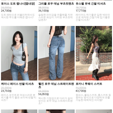
토이스 도트 랩나시[캡내장]
그리플 로우 데님 부츠컷팬츠
유스펠 유넥 긴팔 티셔츠
26,000원
38,000원
18,700원
24,700원
36,100원
17,770원
도트 패턴으로 러블리하면서도
슬림한 라인감을 연출해줄 자연
레이어드 하기좋은 딥한 넥라인
섹시한 무드를 더해준 캡나시!
스러운 워싱이 가미된 부츠컷데
으로 제작된 간절기에 입기좋은
님팬츠!
긴팔 티셔츠!
케미니 레이스 반팔 티셔츠
헬킨 로우 데님 스트레이트팬
로카니 투웨이 스커트
츠
25,000원
46,000원
23,750원
43,700원
59,000원
56,050원
레이스 포인트로 여성스러운 분
원피스, 폴딩스커트, 롱스커트 등
위기를 주기 좋은 브이넥 반팔 티
원하는 방식으로 다양하게 연출
맥시한 기장감으로 다리가 길어
셔츠 !
가능한 매력적인 아이템!
보이는 로우 데님 스트레이트팬
츠 !