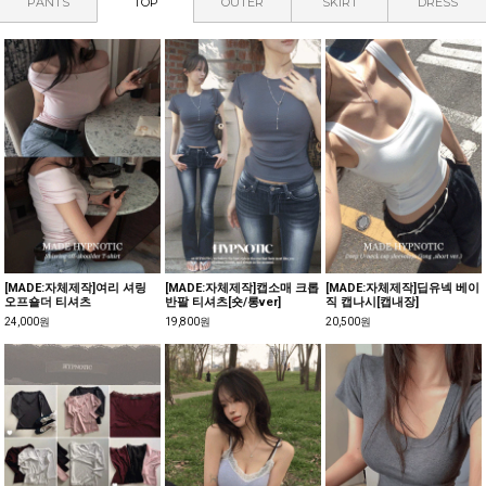
PANTS
TOP
OUTER
SKIRT
DRESS
[MADE:자체제작]여리 셔링
[MADE:자체제작]캡소매 크롭
[MADE:자체제작]딥유넥 베이
오프숄더 티셔츠
반팔 티셔츠[숏/롱ver]
직 캡나시[캡내장]
24,000원
19,800원
20,500원