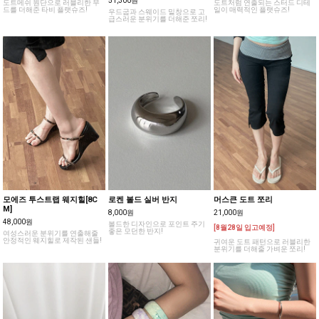
51,300원
도트메쉬 원단으로 러블리한 무
도트처럼 연출되는 스터드 디테
드를 더해준 타비 플랫슈즈!
일이 매력적인 플랫슈즈!
우드굽과 스웨이드 밑창으로 고
급스러운 분위기를 더해준 쪼리!
모에즈 투스트랩 웨지힐[8C
로켄 볼드 실버 반지
머스큰 도트 쪼리
M]
8,000원
21,000원
48,000원
볼드한 디자인으로 포인트 주기
[8월28일 입고예정]
좋은 모던한 반지!
여성스러운 분위기를 연출해줄
안정적인 웨지힐로 제작된 샌들!
귀여운 도트 패턴으로 러블리한
분위기를 더해줄 가벼운 쪼리!