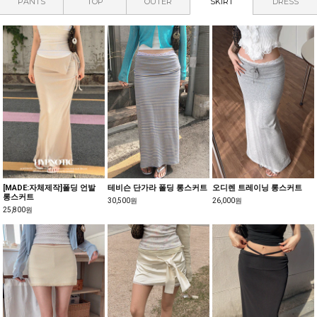
PANTS
TOP
OUTER
SKIRT
DRESS
[MADE:자체제작]폴딩 언발
테비슨 단가라 폴딩 롱스커트
오디렌 트레이닝 롱스커트
롱스커트
30,500원
26,000원
25,800원