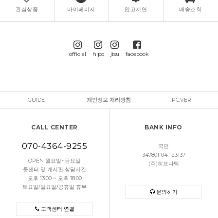
관심상품
마이페이지
입고지연
배송조회
official
hipo
jisu
facebook
GUIDE
개인정보 처리방침
PC.VER
CALL CENTER
BANK INFO
070-4364-9255
국민
347801-04-123137
OPEN 월요일~금요일
(주)히프나틱
콜센터 및 게시판 상담시간
오후 13:00 ~ 오후 18:00
토요일/일요일/공휴일 휴무
문의하기
고객센터 연결