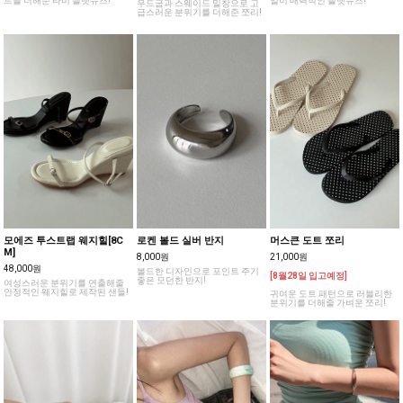
드를 더해준 타비 플랫슈즈!
일이 매력적인 플랫슈즈!
우드굽과 스웨이드 밑창으로 고
급스러운 분위기를 더해준 쪼리!
모에즈 투스트랩 웨지힐[8C
로켄 볼드 실버 반지
머스큰 도트 쪼리
M]
8,000원
21,000원
48,000원
볼드한 디자인으로 포인트 주기
[8월28일 입고예정]
좋은 모던한 반지!
여성스러운 분위기를 연출해줄
안정적인 웨지힐로 제작된 샌들!
귀여운 도트 패턴으로 러블리한
분위기를 더해줄 가벼운 쪼리!