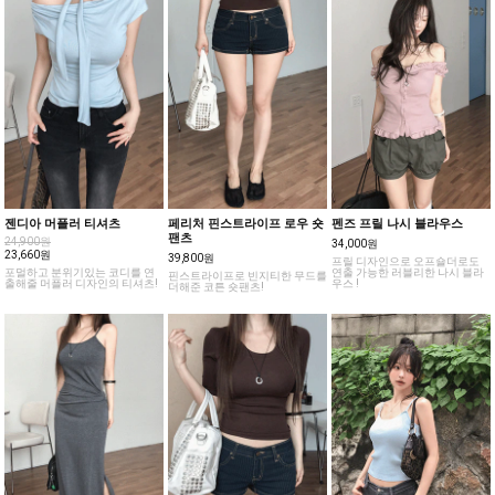
젠디아 머플러 티셔츠
페리처 핀스트라이프 로우 숏
펜즈 프릴 나시 블라우스
팬츠
24,900원
34,000원
23,660원
39,800원
프릴 디자인으로 오프숄더로도
포멀하고 분위기있는 코디를 연
연출 가능한 러블리한 나시 블라
핀스트라이프로 빈지티한 무드를
출해줄 머플러 디자인의 티셔츠!
우스 !
더해준 코튼 숏팬츠!