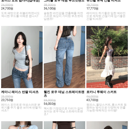
토이스 도트 랩나시[캡내장]
그리플 로우 데님 부츠컷팬츠
유스펠 유넥 긴팔 티셔츠
26,000원
38,000원
18,700원
24,700원
36,100원
17,770원
도트 패턴으로 러블리하면서도
슬림한 라인감을 연출해줄 자연
레이어드 하기좋은 딥한 넥라인
섹시한 무드를 더해준 캡나시!
스러운 워싱이 가미된 부츠컷데
으로 제작된 간절기에 입기좋은
님팬츠!
긴팔 티셔츠!
케미니 레이스 반팔 티셔츠
헬킨 로우 데님 스트레이트팬
로카니 투웨이 스커트
츠
25,000원
46,000원
23,750원
43,700원
59,000원
56,050원
레이스 포인트로 여성스러운 분
원피스, 폴딩스커트, 롱스커트 등
위기를 주기 좋은 브이넥 반팔 티
원하는 방식으로 다양하게 연출
맥시한 기장감으로 다리가 길어
셔츠 !
가능한 매력적인 아이템!
보이는 로우 데님 스트레이트팬
츠 !