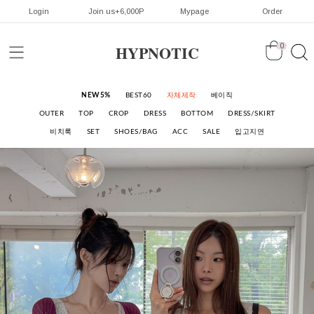
Login
Join us+6,000P
Mypage
Order
HYPNOTIC
0
NEW5%
BEST60
자체제작
베이직
OUTER
TOP
CROP
DRESS
BOTTOM
DRESS/SKIRT
비치룩
SET
SHOES/BAG
ACC
SALE
입고지연