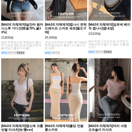
[MADE:자체제작]살안타 썸머
[MADE:자체제작]캡나시 핀턱
[MADE:자체제작]딥유넥 베이
시스루 가디건[텐셀70%,울3
드레이프 스커트 세트[별도구
직 캡나시[캡내장]
0%]
매]
20,500원
22,800원
29,000원
베이직한 디자인으로 이지하고
얇은 두께감으로 착용감이 좋으
여성스러우면서 여름시즌 데일리
데일리하게 즐기기 좋은 크롭 캡
며 가벼운 원단으로 데일리하게
하게 즐겨입기 좋은 나시 롱스커
나시 !
즐겨입기 좋은 아이템!
트 세트!
[MADE:자체제작]캡소매 크롭
[MADE:자체제작]폴딩 언발
[MADE:자체제작]여리 셔링
반팔 티셔츠[숏/롱ver]
롱스커트
오프숄더 티셔츠