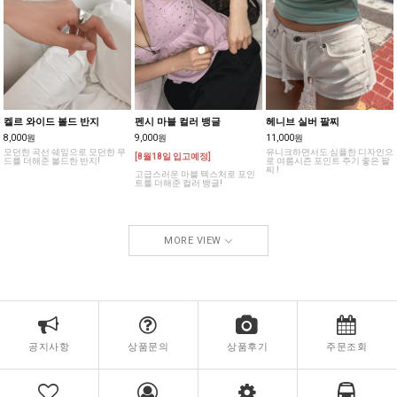
켈르 와이드 볼드 반지
펜시 마블 컬러 뱅글
헤니브 실버 팔찌
8,000원
9,000원
11,000원
모던한 곡선 쉐잎으로 모던한 무
유니크하면서도 심플한 디자인으
[8월18일 입고예정]
드를 더해준 볼드한 반지!
로 여름시즌 포인트 주기 좋은 팔
찌 !
고급스러운 마블 텍스처로 포인
트를 더해준 컬러 뱅글!
MORE VIEW
공지사항
상품문의
상품후기
주문조회