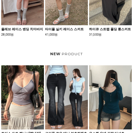
올레브 레이스 밴딩 치마바지
타이플 실키 레이스 스커트
하이큐 스트랩 폴딩 롱스커트
28,000원
41,000원
31,500원
NEW
PRODUCT