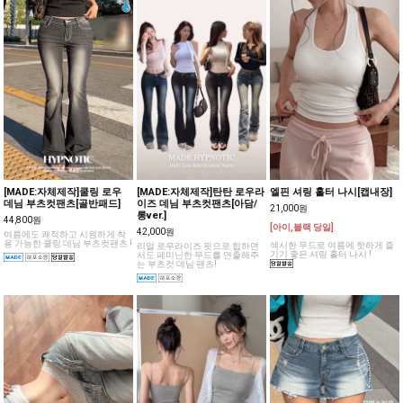
[MADE:자체제작]쿨링 로우
[MADE:자체제작]탄탄 로우라
엘핀 셔링 홀터 나시[캡내장]
데님 부츠컷팬츠[골반패드]
이즈 데님 부츠컷팬츠[아담/
21,000원
롱ver.]
44,800원
[아이,블랙 당일]
42,000원
여름에도 쾌적하고 시원하게 착
용 가능한 쿨링 데님 부츠컷팬츠 !
섹시한 무드로 여름에 핫하게 즐
리얼 로우라이즈 핏으로 힙하면
기기 좋은 셔링 홀터 나시 !
서도 페미닌한 무드를 연출해주
는 부츠컷 데님 팬츠!