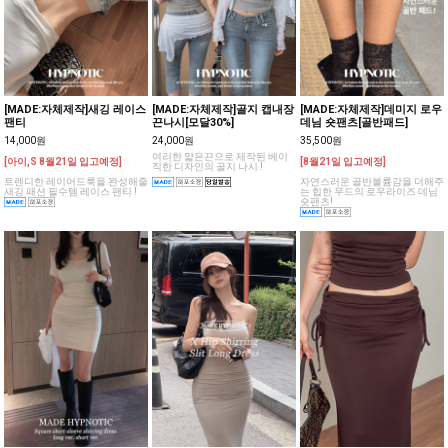
[MADE:자체제작]새깅 레이스
[MADE:자체제작]골지 캡내장
[MADE:자체제작]데미지 로우
팬티
끈나시[모달30%]
데님 숏팬츠[골반패드]
14,000원
24,000원
35,500원
여리한 얇은끈으로 제작된 베이
[아이,S 8월21일 입고예정]
[8월21일 입고예정]
직한 디자인의 골지 나시 !
트렌디한 레이어드룩을 완성해줄
자연스러운 골반볼륨감을 더해주
새깅 패션 필수템 레이스 팬티 !
는 힙한 무드의 로우라이즈 데님
숏팬츠!