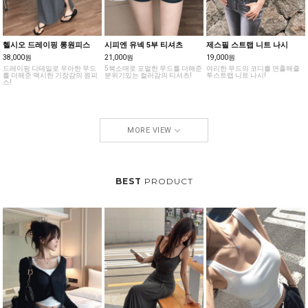
헬시오 드레이핑 롱원피스
시피엔 유넥 5부 티셔츠
제스필 스트랩 니트 나시
38,000원
21,000원
19,000원
드레이핑 디테일로 우아한 무드
5북소매로 포멀한 무드를 더해준
여리한 무드의 코디를 연출해줄
를 더해준 맥시한 기장감의 원피
분위기있는 컬러감의 티셔츠!
투스트랩 니트 나시!
스!
MORE VIEW
BEST
PRODUCT