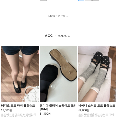
MORE VIEW
ACC
PRODUCT
레디오 도트 타비 플랫슈즈
렌디아 클리어 스웨이드 쪼리
바에니 스터드 도트 플랫슈즈
[4CM]
57,000원
64,000원
51,300원
도트메쉬 원단으로 러블리한 무
도트처럼 연출되는 스터드 디테