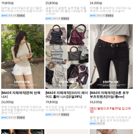
19,800원
25,800원
24,000원
일주일 내내 데일리로 입기좋은
슬림하고 글램한 실루엣을 연출
어깨를 폭 감싸주는 여리여리 실
베이직한 디자인의 반팔 티셔츠!
해줄 트렌디한 폴딩 디테일의 롱
루엣의 드레시한 오프숄더!
스커트!
[MADE:자체제작]핀턱 반목
[MADE:자체제작]크리미 레이
[MADE:자체제작]코튼 로우
나시
어드 홀터 나시[모달38%]
부츠컷팬츠[아담/롱ver]
26,000원
19,800원
36,500원
핀턱 디테일로 우아한 드레이프
부드러운 모달 소재와 여리한 핏
[원단 불량으로 8월20일 입고예
실루엣을 연출해주는 여성스러운
이 매력적인 홀터 나시!
정]
분위기의 나시 !
블랙 컬러로 어디든 이지하게 코
디 하기 좋은 로우 부츠컷팬츠!