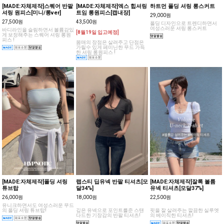
[MADE:자체제작]스퀘어 반팔
[MADE:자체제작]엑스 힙셔링
하트먼 폴딩 셔링 롱스커트
셔링 원피스[미니/롱ver]
트임 롱원피스[캡내장]
29,000원
27,500원
43,500원
폴딩 디자인으로 트렌디하면서
여성스러운 셔링 롱스커트
바디라인을 슬림하면서 볼륨감있
[8월19일 입고예정]
게 보정해주는 스퀘어 셔링 롱원
피스 !
몸매의 장점은 살려주고 단점은
가릴수 있게 페미닌한 무드 가득
한 셔링 롱원피스 !
[MADE:자체제작]폴딩 셔링
랩스티 딥유넥 반팔 티셔츠[모
[MADE:자체제작]잘록 볼륨
튜브탑
달34%]
유넥 티셔츠[모달37%]
26,000원
18,000원
22,500원
유니크하면서도 여성스러운 무드
의 폴딩 셔링 튜브탑!
깊은 유넥으로 포인트를준 스탠
핏을 잘 살려주는 깔끔한 실루엣
다드한 기장감의 반팔 티셔츠!
의 베이직한 티셔츠!