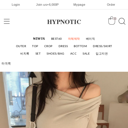
Login
Join us+6,000P
Mypage
Order
HYPNOTIC
0
NEW5%
BEST60
자체제작
베이직
OUTER
TOP
CROP
DRESS
BOTTOM
DRESS/SKIRT
비치룩
SET
SHOES/BAG
ACC
SALE
입고지연
하객룩