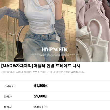
[MADE:자체제작]머플러 언발 드레이프 나시
자연스럽게 드러에프되는 우아한 넥라인이 매력적인 언발 슬리브리스 !
51,800
소비자가
원
29,800
판매가
원
적립금
298원 (1%)