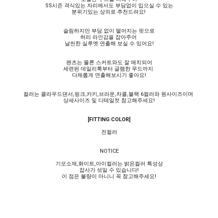
SS시즌 격식있는 자리에서도 부담없이 입으실 수 있는
분위기있는 상의로 추천드려요!
슬림하지만 부담 없이 떨어지는 핏으로
허리 라인감을 잡아주어
날씬한 실루엣 연출해 보실 수 있어요!
팬츠는 물론 스커트와도 잘 매치되어
세련된 데일리룩부터 글램한 무드까지
다채롭게 연출해보시기 좋아요!
컬러는 클라우드댄서,핑크,카키,브라운,차콜,블랙 6컬러와 원사이즈이며
상세사이즈 및 디테일컷 참고해주세요!
[FITTING COLOR]
전컬러
NOTICE
기모소재,화이트,아이컬러는 밝은컬러 특성상
잡사가 섞일 수 있습니다!
이 점은 불량이 아니니 꼭 참고해주세요!