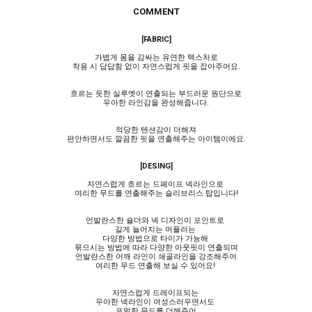
COMMENT
[FABRIC]
가볍게 몸을 감싸는 유연한 텍스처로
착용 시 답답함 없이 자연스럽게 핏을 잡아주어요.
흐르는 듯한 실루엣이 연출되는 부드러운 원단으로
우아한 라인감을 완성해줍니다.
적당한 텐션감이 더해져
편안하면서도 깔끔한 핏을 연출해주는 아이템이에요.
[DESING]
자연스럽게 흐르는 드페이프 넥라인으로
여리한 무드를 연출해주는 슬리브리스 탑입니다!
언발란스한 숄더와 넥 디자인이 포인트로
길게 늘어지는 머플러는
다양한 방법으로 타이가 가능해
묶으시는 방법에 따라 다양한 아웃핏이 연출되며
언발란스한 어깨 라인이 쇄골라인을 강조해주어
여리한 무드 연출해 보실 수 있어요!
자연스럽게 드레이프되는
우아한 넥라인이 여성스러우면서도
포멀한 무드를 더해주어