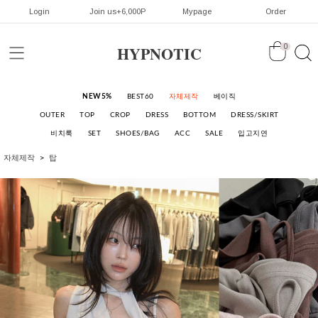
Login
Join us+6,000P
Mypage
Order
HYPNOTIC
0
NEW5%
BEST60
자체제작
베이직
OUTER
TOP
CROP
DRESS
BOTTOM
DRESS/SKIRT
비치룩
SET
SHOES/BAG
ACC
SALE
입고지연
자체제작
탑