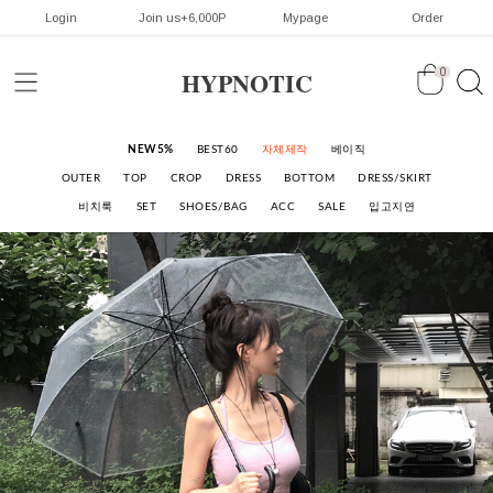
Login
Join us+6,000P
Mypage
Order
HYPNOTIC
0
NEW5%
BEST60
자체제작
베이직
OUTER
TOP
CROP
DRESS
BOTTOM
DRESS/SKIRT
비치룩
SET
SHOES/BAG
ACC
SALE
입고지연