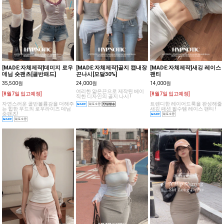
[MADE:자체제작]데미지 로우
[MADE:자체제작]골지 캡내장
[MADE:자체제작]새깅 레이스
데님 숏팬츠[골반패드]
끈나시[모달30%]
팬티
35,500원
24,000원
14,000원
여리한 얇은끈으로 제작된 베이
[8월7일 입고예정]
[8월7일 입고예정]
직한 디자인의 골지 나시 !
자연스러운 골반볼륨감을 더해주
트렌디한 레이어드룩을 완성해줄
는 힙한 무드의 로우라이즈 데님
새깅 패션 필수템 레이스 팬티 !
숏팬츠!