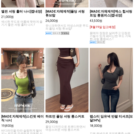
엘핀 셔링 홀터 나시[캡내장]
[MADE:자체제작]폴딩 셔링
[MADE:자체제작]엑스 힙셔링
튜브탑
트임 롱원피스[캡내장]
21,000원
26,000원
43,500원
섹시한 무드로 여름에 핫하게 즐
기기 좋은 셔링 홀터 나시 !
유니크하면서도 여성스러운 무드
[8월19일 입고예정]
의 폴딩 셔링 튜브탑!
몸매의 장점은 살려주고 단점은
가릴수 있게 페미닌한 무드 가득
한 셔링 롱원피스 !
[MADE:자체제작]스킨핏 베이
하트먼 폴딩 셔링 롱스커트
랩스티 딥유넥 반팔 티셔츠[모
직 나시
달34%]
29,000원
19,800원
18,000원
폴딩 디자인으로 트렌디하면서
여성스러운 셔링 롱스커트
바디라인을 따라 슬림하게 떨어
지느 핏으로 깔끔하게 정돈된 실
깊은 유넥으로 포인트를준 스탠