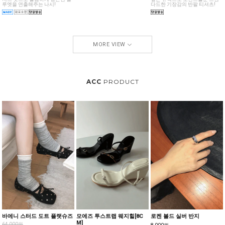
루엣을 연출해주는 나시!
다드한 기장감의 반팔 티셔츠!
MORE VIEW
ACC
PRODUCT
바에니 스터드 도트 플랫슈즈
모에즈 투스트랩 웨지힐[8C
로켄 볼드 실버 반지
M]
64,000원