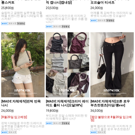
롱스커트
직 캡나시[캡내장]
오프숄더 티셔츠
25,800원
20,500원
24,000원
슬림하고 글램한 실루엣을 연출
어깨를 폭 감싸주는 여리여리 실
해줄 트렌디한 폴딩 디테일의 롱
베이직한 디자인으로 이지하고
루엣의 드레시한 오프숄더!
스커트!
데일리하게 즐기기 좋은 크롭 캡
나시 !
[MADE:자체제작]핀턱 반목
[MADE:자체제작]크리미 레이
[MADE:자체제작]코튼 로우
나시
어드 홀터 나시[모달38%]
부츠컷팬츠[아담/롱ver]
26,000원
19,800원
36,500원
부드러운 모달 소재와 여리한 핏
[8월20일 입고예정]
[원단 불량으로 8월20일 입고예
이 매력적인 홀터 나시!
정]
핀턱 디테일로 우아한 드레이프
실루엣을 연출해주는 여성스러운
블랙 컬러로 어디든 이지하게 코
분위기의 나시 !
디 하기 좋은 로우 부츠컷팬츠!