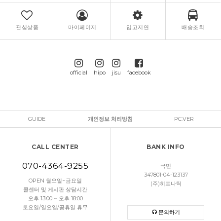
관심상품
마이페이지
입고지연
배송조회
official
hipo
jisu
facebook
GUIDE
개인정보 처리방침
PC.VER
CALL CENTER
BANK INFO
070-4364-9255
국민
347801-04-123137
OPEN 월요일~금요일
(주)히프나틱
콜센터 및 게시판 상담시간
오후 13:00 ~ 오후 18:00
토요일/일요일/공휴일 휴무
문의하기