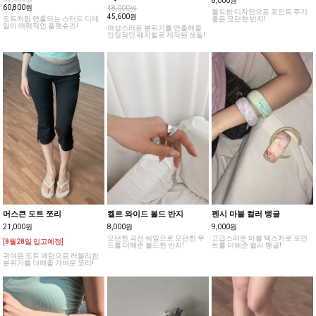
8,000원
60,800원
48,000원
볼드한 디자인으로 포인트 주기
45,600원
도트처럼 연출되는 스터드 디테
좋은 모던한 반지!
일이 매력적인 플랫슈즈!
여성스러운 분위기를 연출해줄
안정적인 웨지힐로 제작된 샌들!
머스큰 도트 쪼리
켈르 와이드 볼드 반지
펜시 마블 컬러 뱅글
21,000원
8,000원
9,000원
모던한 곡선 쉐잎으로 모던한 무
고급스러운 마블 텍스처로 포인
[8월28일 입고예정]
드를 더해준 볼드한 반지!
트를 더해준 컬러 뱅글!
귀여운 도트 패턴으로 러블리한
분위기를 더해줄 가벼운 쪼리!