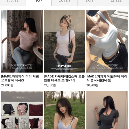
PANTS
TOP
OUTER
SKIRT
DRESS
[MADE:자체제작]여리 셔링
[MADE:자체제작]캡소매 크롭
[MADE:자체제작]딥유넥 베이
오프숄더 티셔츠
반팔 티셔츠[숏/롱ver]
직 캡나시[캡내장]
24,000원
19,800원
20,500원