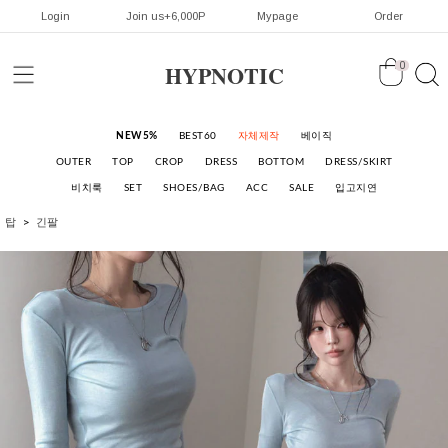
Login
Join us+6,000P
Mypage
Order
HYPNOTIC
0
NEW5%
BEST60
자체제작
베이직
OUTER
TOP
CROP
DRESS
BOTTOM
DRESS/SKIRT
비치룩
SET
SHOES/BAG
ACC
SALE
입고지연
탑
긴팔