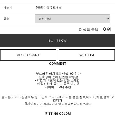
배송비
5만원 이상 무료배송
옵션
0
원
총 상품 금액
BUY IT NOW
ADD TO CART
WISH LIST
COMMENT
- 부드러운 터치감의 텐셀100 원단
- 신축성이 있어 편안한 착용감
- 약간의 비침이 있는 얇은 소재감
- 데일리하게 즐기기 좋은 아이템
- 레이어드 코디 추천
컬러는 아이,크림옐로우,핑크,민트,소라,그레이,퍼플,플럼,청록,네이비,차콜,블랙 12
컬러와
원사이즈이며
상세사이즈 및 디테일컷 참고해주세요!
[FITTING COLOR]