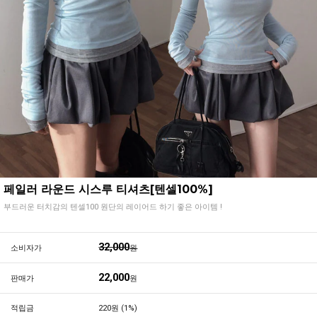
페일러 라운드 시스루 티셔츠[텐셀100%]
부드러운 터치감의 텐셀100 원단의 레이어드 하기 좋은 아이템 !
32,000
소비자가
원
22,000
판매가
원
적립금
220원 (1%)