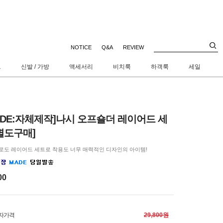
NOTICE
Q&A
REVIEW
트
신발 / 가방
액세서리
비치룩
하객룩
세일
ADE:자체제작]나시 오프숄더 레이어드 세
별도구매]
로도 레이어드 세트로 착용도 너무 매력적인 디자인의 아이템!
00
자가격
29,800원