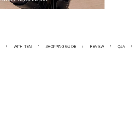
/
/
/
/
/
WITH ITEM
SHOPPING GUIDE
REVIEW
Q&A