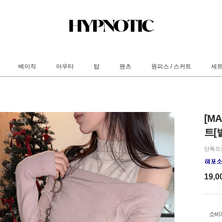
베이직
아우터
탑
팬츠
원피스 / 스커트
세
[M
트[
단독으
19,0
소비