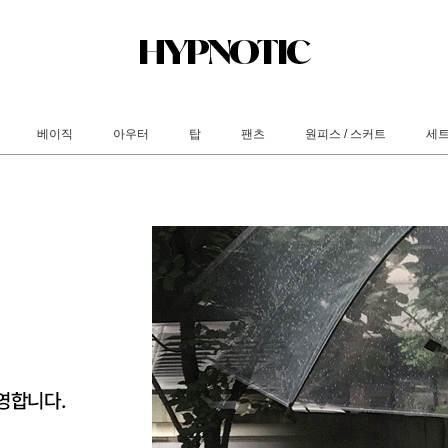
베이직
아우터
탑
팬츠
원피스 / 스커트
세