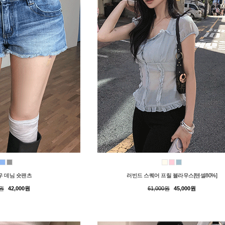
우 데님 숏팬츠
러빈드 스퀘어 프릴 블라우스[텐셀80%]
0원
42,000원
61,000원
45,000원