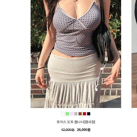
토이스 도트 랩나시[캡내장]
42,000원
26,000원