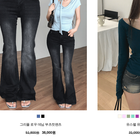
그리플 로우 데님 부츠컷팬츠
유스펠 유
51,800원
38,000원
31,00