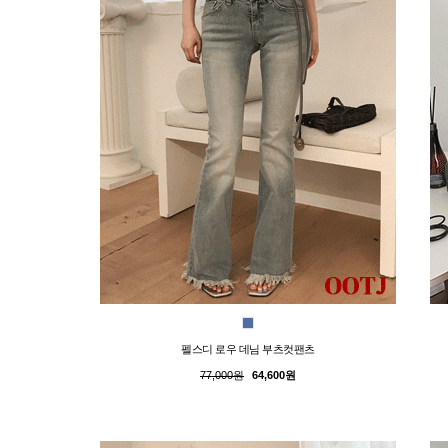
펠스디 로우 데님 부츠컷팬츠
77,000원
64,600원