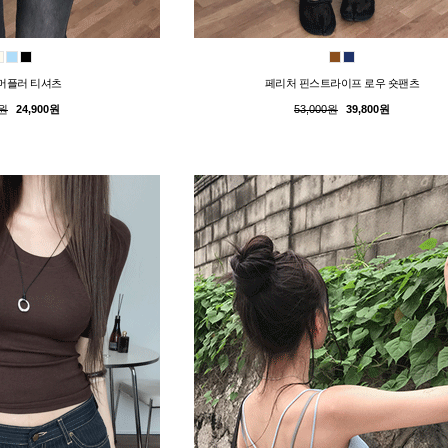
머플러 티셔츠
페리처 핀스트라이프 로우 숏팬츠
0원
24,900원
53,000원
39,800원