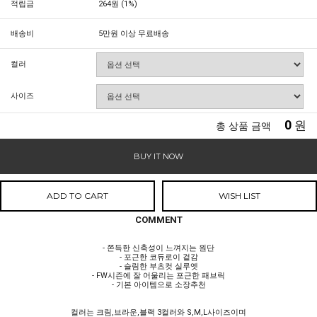
적립금
264원 (1%)
배송비
5만원 이상 무료배송
컬러
사이즈
0
원
총 상품 금액
BUY IT NOW
ADD TO CART
WISH LIST
COMMENT
- 쫀득한 신축성이 느껴지는 원단
- 포근한 코듀로이 겉감
- 슬림한 부츠컷 실루엣
- FW시즌에 잘 어울리는 포근한 패브릭
- 기본 아이템으로 소장추천
컬러는 크림,브라운,블랙 3컬러와 S,M,L사이즈이며