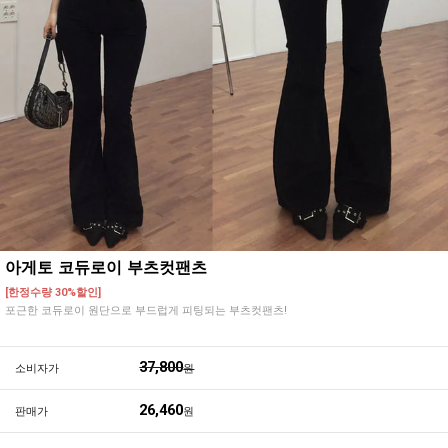
아게토 코듀로이 부츠컷팬츠
[한정수량 30%할인]
포근한 코듀로이 원단으로 부드럽게 피팅되는 부츠컷팬츠!
37,800
소비자가
원
26,460
판매가
원