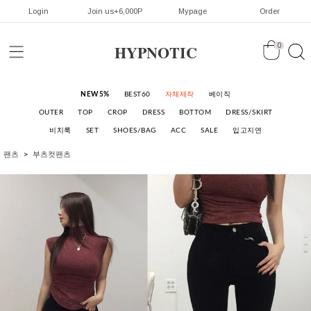
Login
Join us+6,000P
Mypage
Order
HYPNOTIC
0
NEW5%
BEST60
자체제작
베이직
OUTER
TOP
CROP
DRESS
BOTTOM
DRESS/SKIRT
비치룩
SET
SHOES/BAG
ACC
SALE
입고지연
팬츠
부츠컷팬츠