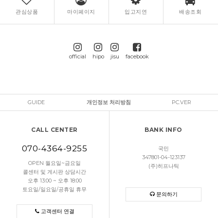
관심상품
마이페이지
입고지연
배송조회
official
hipo
jisu
facebook
GUIDE
개인정보 처리방침
PC.VER
CALL CENTER
BANK INFO
070-4364-9255
국민
347801-04-123137
OPEN 월요일~금요일
(주)히프나틱
콜센터 및 게시판 상담시간
오후 13:00 ~ 오후 18:00
토요일/일요일/공휴일 휴무
문의하기
고객센터 연결