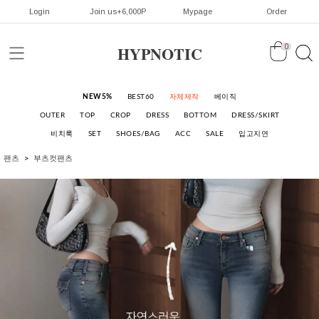
Login
Join us+6,000P
Mypage
Order
HYPNOTIC
0
NEW5%
BEST60
자체제작
베이직
OUTER
TOP
CROP
DRESS
BOTTOM
DRESS/SKIRT
비치룩
SET
SHOES/BAG
ACC
SALE
입고지연
팬츠
부츠컷팬츠