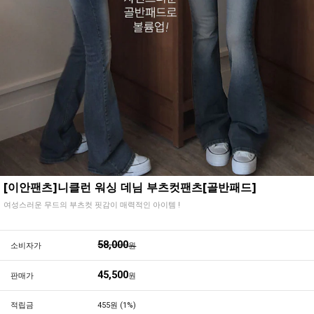
[이안팬츠]니클런 워싱 데님 부츠컷팬츠[골반패드]
여성스러운 무드의 부츠컷 핏감이 매력적인 아이템 !
58,000
소비자가
원
45,500
판매가
원
적립금
455원 (1%)