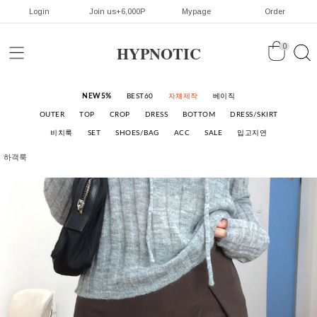
Login
Join us+6,000P
Mypage
Order
HYPNOTIC
0
NEW5%
BEST60
자체제작
베이직
OUTER
TOP
CROP
DRESS
BOTTOM
DRESS/SKIRT
비치룩
SET
SHOES/BAG
ACC
SALE
입고지연
하객룩