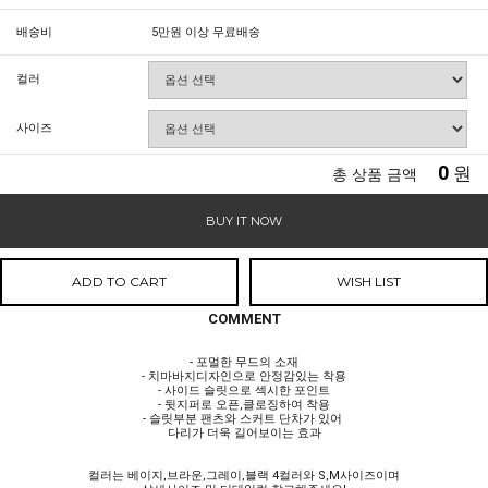
배송비
5만원 이상 무료배송
컬러
사이즈
0
원
총 상품 금액
BUY IT NOW
ADD TO CART
WISH LIST
COMMENT
- 포멀한 무드의 소재
- 치마바지디자인으로 안정감있는 착용
- 사이드 슬릿으로 섹시한 포인트
- 뒷지퍼로 오픈,클로징하여 착용
- 슬릿부분 팬츠와 스커트 단차가 있어
다리가 더욱 길어보이는 효과
컬러는 베이지,브라운,그레이,블랙 4컬러와 S,M사이즈이며