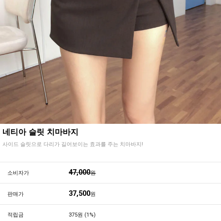
네티아 슬릿 치마바지
사이드 슬릿으로 다리가 길어보이는 효과를 주는 치마바지!
47,000
소비자가
원
37,500
판매가
원
적립금
375원 (1%)