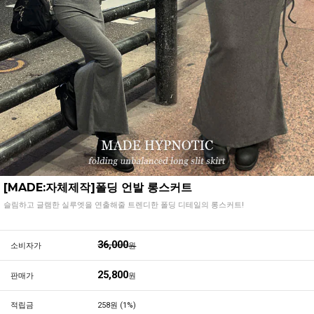
[MADE:자체제작]폴딩 언발 롱스커트
슬림하고 글램한 실루엣을 연출해줄 트렌디한 폴딩 디테일의 롱스커트!
36,000
소비자가
원
25,800
판매가
원
적립금
258원 (1%)