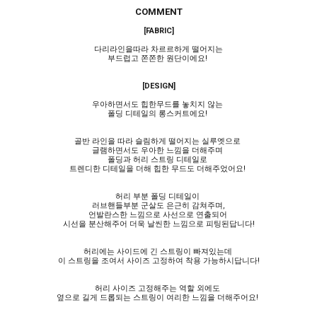
COMMENT
[FABRIC]
다리라인을따라 차르르하게 떨어지는
부드럽고 쫀쫀한 원단이에요!
[DESIGN]
우아하면서도 힙한무드를 놓치지 않는
폴딩 디테일의 롱스커트에요!
골반 라인을 따라 슬림하게 떨어지는 실루엣으로
글램하면서도 우아한 느낌을 더해주며
폴딩과 허리 스트링 디테일로
트렌디한 디테일을 더해 힙한 무드도 더해주었어요!
허리 부분 폴딩 디테일이
러브핸들부분 군살도 은근히 감쳐주며,
언발란스한 느낌으로 사선으로 연출되어
시선을 분산해주어 더욱 날씬한 느낌으로 피팅된답니다!
허리에는 사이드에 긴 스트링이 빠져있는데
이 스트링을 조여서 사이즈 고정하여 착용 가능하시답니다!
허리 사이즈 고정해주는 역할 외에도
옆으로 길게 드롭되는 스트링이 여리한 느낌을 더해주어요!