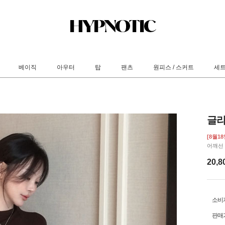
베이직
아우터
탑
팬츠
원피스 / 스커트
세
글라
[8월1
어깨선
20,8
소비
판매