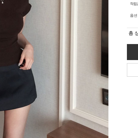
적립
옵션
총 