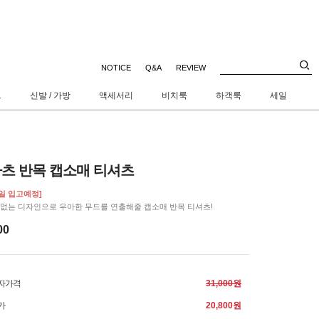
NOTICE
Q&A
REVIEW
트
신발 / 가방
액세서리
비치룩
하객룩
세일
츠 반목 캡소매 티셔츠
8일 입고예정]
 없는 디자인으로 우아한 무드를 연출해줄 캡소매 반목 티셔츠!
00
자가격
31,000원
가
20,800원