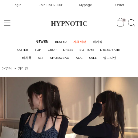
Login
Join us+6,000P
Mypage
Order
HYPNOTIC
0
NEW5%
BEST60
자체제작
베이직
OUTER
TOP
CROP
DRESS
BOTTOM
DRESS/SKIRT
비치룩
SET
SHOES/BAG
ACC
SALE
입고지연
아우터
가디건