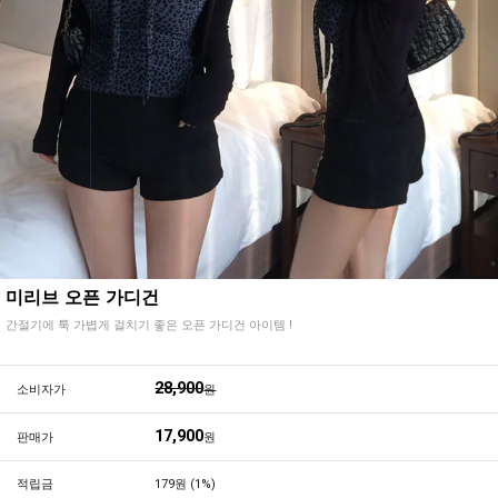
미리브 오픈 가디건
간절기에 툭 가볍게 걸치기 좋은 오픈 가디건 아이템 !
28,900
소비자가
원
17,900
판매가
원
적립금
179원 (1%)