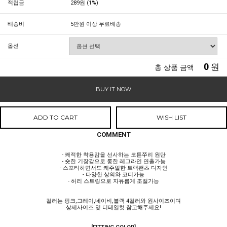
적립금
289원 (1%)
배송비
5만원 이상 무료배송
옵션
0
원
총 상품 금액
BUY IT NOW
ADD TO CART
WISH LIST
COMMENT
- 쾌적한 착용감을 선사하는 코튼쭈리 원단
- 숏한 기장감으로 롱한 레그라인 연출가능
- 스포티하면서도 캐주얼한 트랙팬츠 디자인
- 다양한 상의와 코디가능
- 허리 스트링으로 자유롭게 조절가능
컬러는 핑크,그레이,네이비,블랙 4컬러와 원사이즈이며
상세사이즈 및 디테일컷 참고해주세요!