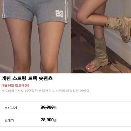
케텐 스트링 트랙 숏팬츠
[5월14일 입고예정]
스포티하면서도 캐주얼한 트랙팬츠 디자인이 매력적인 아이템 !
39,900
소비자가
원
28,900
판매가
원