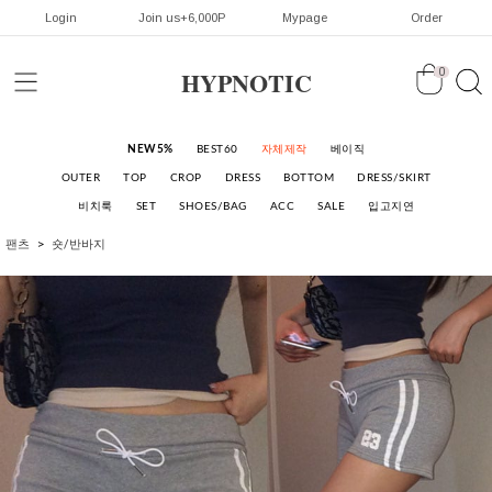
Login
Join us+6,000P
Mypage
Order
HYPNOTIC
0
NEW5%
BEST60
자체제작
베이직
OUTER
TOP
CROP
DRESS
BOTTOM
DRESS/SKIRT
비치룩
SET
SHOES/BAG
ACC
SALE
입고지연
팬츠
숏/반바지