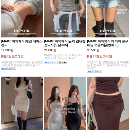
[MADE:자체제작]새깅 레이스
[MADE:자체제작]골지 캡내장
[MADE:자체제작]데미지 로우
팬티
끈나시[모달30%]
데님 숏팬츠[골반패드]
14,000원
24,000원
35,500원
여리한 얇은끈으로 제작된 베이
[8월7일 입고예정]
[8월21일 입고예정]
직한 디자인의 골지 나시 !
트렌디한 레이어드룩을 완성해줄
자연스러운 골반볼륨감을 더해주
새깅 패션 필수템 레이스 팬티 !
는 힙한 무드의 로우라이즈 데님
숏팬츠!