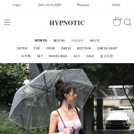
Login
Join us+6,000P
Mypage
Order
HYPNOTIC
0
NEW5%
BEST60
자체제작
베이직
OUTER
TOP
CROP
DRESS
BOTTOM
DRESS/SKIRT
비치룩
SET
SHOES/BAG
ACC
SALE
입고지연