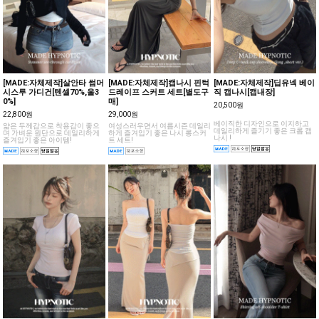
[MADE:자체제작]살안타 썸머
[MADE:자체제작]캡나시 핀턱
[MADE:자체제작]딥유넥 베이
시스루 가디건[텐셀70%,울3
드레이프 스커트 세트[별도구
직 캡나시[캡내장]
0%]
매]
20,500원
22,800원
29,000원
베이직한 디자인으로 이지하고
얇은 두께감으로 착용감이 좋으
여성스러우면서 여름시즌 데일리
데일리하게 즐기기 좋은 크롭 캡
며 가벼운 원단으로 데일리하게
하게 즐겨입기 좋은 나시 롱스커
나시 !
즐겨입기 좋은 아이템!
트 세트!