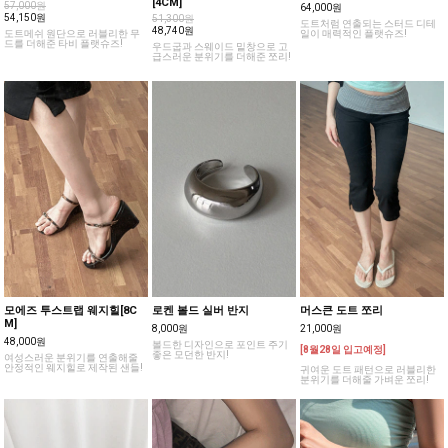
[4CM]
57,000원
64,000원
54,150원
51,300원
도트처럼 연출되는 스터드 디테
48,740원
도트메쉬 원단으로 러블리한 무
일이 매력적인 플랫슈즈!
드를 더해준 타비 플랫슈즈!
우드굽과 스웨이드 밑창으로 고
급스러운 분위기를 더해준 쪼리!
모에즈 투스트랩 웨지힐[8C
로켄 볼드 실버 반지
머스큰 도트 쪼리
M]
8,000원
21,000원
48,000원
볼드한 디자인으로 포인트 주기
[8월28일 입고예정]
좋은 모던한 반지!
여성스러운 분위기를 연출해줄
안정적인 웨지힐로 제작된 샌들!
귀여운 도트 패턴으로 러블리한
분위기를 더해줄 가벼운 쪼리!