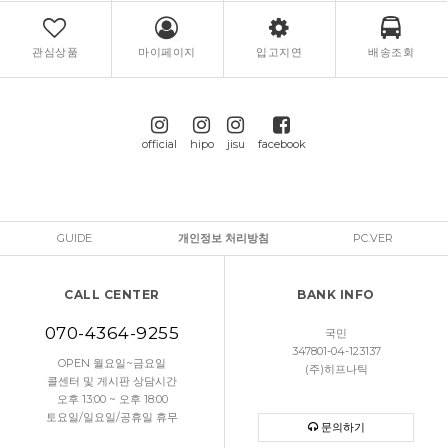
관심상품
마이페이지
입고지연
배송조회
official
hipo
jisu
facebook
GUIDE
개인정보 처리방침
PC.VER
CALL CENTER
BANK INFO
070-4364-9255
국민
347801-04-123137
OPEN 월요일~금요일
(주)히프나틱
콜센터 및 게시판 상담시간
오후 13:00 ~ 오후 18:00
토요일/일요일/공휴일 휴무
문의하기