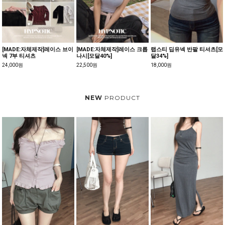
[MADE:자체제작]레이스 브이
[MADE:자체제작]레이스 크롭
랩스티 딥유넥 반팔 티셔츠[모
넥 7부 티셔츠
나시[모달40%]
달34%]
24,000원
22,500원
18,000원
NEW
PRODUCT