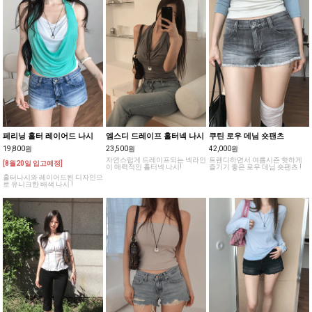
페리닝 홀터 레이어드 나시
엠스디 드레이프 홀터넥 나시
쿠틴 로우 데님 숏팬츠
19,800원
23,500원
42,000원
자연스럽게 드레이프되는 넥라인
트렌디하면서 여름시즌 핫하게
[8월20일 입고예정]
이 매력적인 홀터넥 나시!
즐기기 좋은 로우 데님 숏팬츠 !
홀터나시와 레이어드된 디자인으
로 유니크한 배색 나시 !