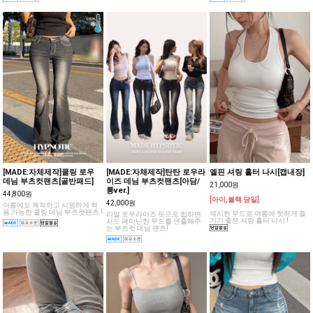
[MADE:자체제작]쿨링 로우
[MADE:자체제작]탄탄 로우라
엘핀 셔링 홀터 나시[캡내장]
데님 부츠컷팬츠[골반패드]
이즈 데님 부츠컷팬츠[아담/
21,000원
롱ver.]
44,800원
[아이,블랙 당일]
42,000원
여름에도 쾌적하고 시원하게 착
용 가능한 쿨링 데님 부츠컷팬츠 !
섹시한 무드로 여름에 핫하게 즐
리얼 로우라이즈 핏으로 힙하면
기기 좋은 셔링 홀터 나시 !
서도 페미닌한 무드를 연출해주
는 부츠컷 데님 팬츠!