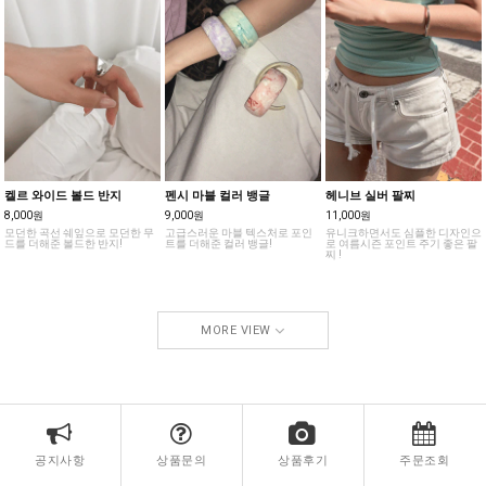
켈르 와이드 볼드 반지
펜시 마블 컬러 뱅글
헤니브 실버 팔찌
8,000원
9,000원
11,000원
모던한 곡선 쉐잎으로 모던한 무
고급스러운 마블 텍스처로 포인
유니크하면서도 심플한 디자인으
드를 더해준 볼드한 반지!
트를 더해준 컬러 뱅글!
로 여름시즌 포인트 주기 좋은 팔
찌 !
MORE VIEW
공지사항
상품문의
상품후기
주문조회