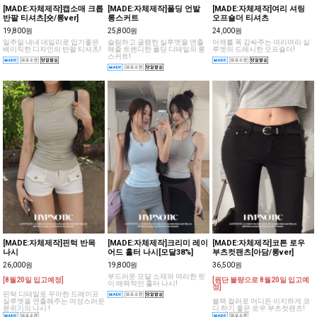
[MADE:자체제작]캡소매 크롭
[MADE:자체제작]폴딩 언발
[MADE:자체제작]여리 셔링
반팔 티셔츠[숏/롱ver]
롱스커트
오프숄더 티셔츠
19,800원
25,800원
24,000원
일주일 내내 데일리로 입기좋은
슬림하고 글램한 실루엣을 연출
어깨를 폭 감싸주는 여리여리 실
베이직한 디자인의 반팔 티셔츠!
해줄 트렌디한 폴딩 디테일의 롱
루엣의 드레시한 오프숄더!
스커트!
[MADE:자체제작]핀턱 반목
[MADE:자체제작]크리미 레이
[MADE:자체제작]코튼 로우
나시
어드 홀터 나시[모달38%]
부츠컷팬츠[아담/롱ver]
26,000원
19,800원
36,500원
부드러운 모달 소재와 여리한 핏
[8월20일 입고예정]
[원단 불량으로 8월20일 입고예
이 매력적인 홀터 나시!
정]
핀턱 디테일로 우아한 드레이프
실루엣을 연출해주는 여성스러운
블랙 컬러로 어디든 이지하게 코
분위기의 나시 !
디 하기 좋은 로우 부츠컷팬츠!