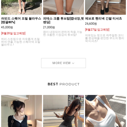
러빈드 스퀘어 프릴 블라우스
피데스 크롭 튜브탑[캡내장,뒷
에브로 헨리넥 긴팔 티셔츠
[텐셀80%]
밴딩]
26,600원
45,000원
21,000원
[8월27일 입고예정]
캡이 내장되어 편하게 착용 가능
[8월20일 입고예정]
한 크롭한 기장감의 튜브탑!
여유있는 핏으로 캐주얼한 코디
를 완성해줄 편안한 무드의 헨리
허리 스트링으로 자유롭게 조절
넥 티셔츠!
하여 연출 가능한 스퀘어넥 프릴
블라우스 !
MORE VIEW
BEST
PRODUCT