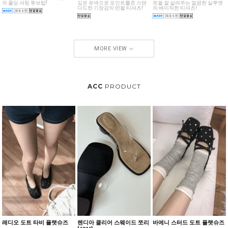
의 폴딩 셔링 튜브탑!
깊은 유넥으로 포인트를준 스탠
핏을 잘 살려주는 깔끔한 실루엣
다드한 기장감의 반팔 티셔츠!
의 베이직한 티셔츠!
MORE VIEW
ACC
PRODUCT
레디오 도트 타비 플랫슈즈
렌디아 클리어 스웨이드 쪼리
바에니 스터드 도트 플랫슈즈