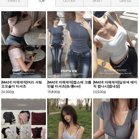
PANTS
TOP
OUTER
SKIRT
DRESS
[MADE:자체제작]여리 셔링
[MADE:자체제작]캡소매 크롭
[MADE:자체제작]딥유넥 베이
오프숄더 티셔츠
반팔 티셔츠[숏/롱ver]
직 캡나시[캡내장]
24,000원
19,800원
20,500원