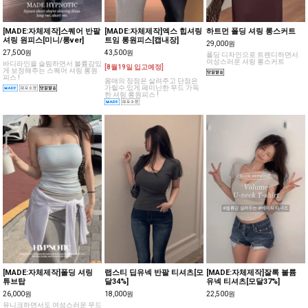
[MADE:자체제작]스퀘어 반팔
[MADE:자체제작]엑스 힙셔링
하트먼 폴딩 셔링 롱스커트
셔링 원피스[미니/롱ver]
트임 롱원피스[캡내장]
29,000원
27,500원
43,500원
폴딩 디자인으로 트렌디하면서
여성스러운 셔링 롱스커트
바디라인을 슬림하면서 볼륨감있
[8월19일 입고예정]
게 보정해주는 스퀘어 셔링 롱원
피스 !
몸매의 장점은 살려주고 단점은
가릴수 있게 페미닌한 무드 가득
한 셔링 롱원피스 !
[MADE:자체제작]폴딩 셔링
랩스티 딥유넥 반팔 티셔츠[모
[MADE:자체제작]잘록 볼륨
튜브탑
달34%]
유넥 티셔츠[모달37%]
26,000원
18,000원
22,500원
유니크하면서도 여성스러운 무드