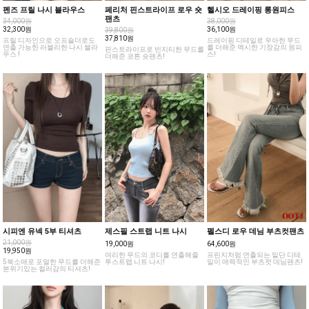
펜즈 프릴 나시 블라우스
페리처 핀스트라이프 로우 숏
헬시오 드레이핑 롱원피스
팬츠
34,000원
38,000원
32,300원
36,100원
39,800원
37,810원
프릴 디자인으로 오프숄더로도
드레이핑 디테일로 우아한 무드
연출 가능한 러블리한 나시 블라
를 더해준 맥시한 기장감의 원피
핀스트라이프로 빈지티한 무드를
우스 !
스!
더해준 코튼 숏팬츠!
시피엔 유넥 5부 티셔츠
제스필 스트랩 니트 나시
펠스디 로우 데님 부츠컷팬츠
21,000원
19,000원
64,600원
19,950원
여리한 무드의 코디를 연출해줄
프린지처럼 연출되는 밑단 디테
5북소매로 포멀한 무드를 더해준
투스트랩 니트 나시!
일이 매력적인 부츠컷 데님팬츠!
분위기있는 컬러감의 티셔츠!