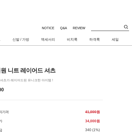
NOTICE
Q&A
REVIEW
트
신발 / 가방
액세서리
비치룩
하객룩
세일
원 니트 레이어드 셔츠
셔츠가 레이어드된 유니크한 아이템 !
00
자가격
41,000원
가
34,000원
340 (1%)
금