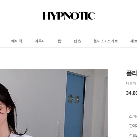
베이직
아우터
탑
팬츠
원피스 / 스커트
세
플리
니트와 
34,0
소비
판매
적립